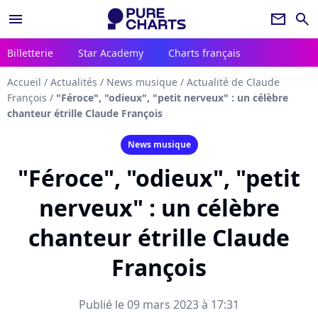
menu
newsletter
search
Billetterie
Star Academy
Charts français
Accueil
/
Actualités
/
News musique
/
Actualité de Claude
François
/
"Féroce", "odieux", "petit nerveux" : un célèbre
chanteur étrille Claude François
News musique
"Féroce", "odieux", "petit
nerveux" : un célèbre
chanteur étrille Claude
François
Publié le 09 mars 2023 à 17:31