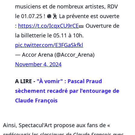
musiciens et de nombreux artistes, RDV
le 01.07.25 ! 🪩🕺 La prévente est ouverte
:
https://t.co/IcqxCU9rCE
🎫 Ouverture de
la billetterie le 05.11 à 10h.
pic.twitter.com/E3FGaSkfkl
— Accor Arena (@Accor_Arena)
November 4, 2024
A LIRE -
"À vomir" : Pascal Praud
sèchement recadré par l'entourage de
Claude François
Ainsi, Spectacul'Art propose aux fans de «
redécouvrir les classiques de Claude François avec