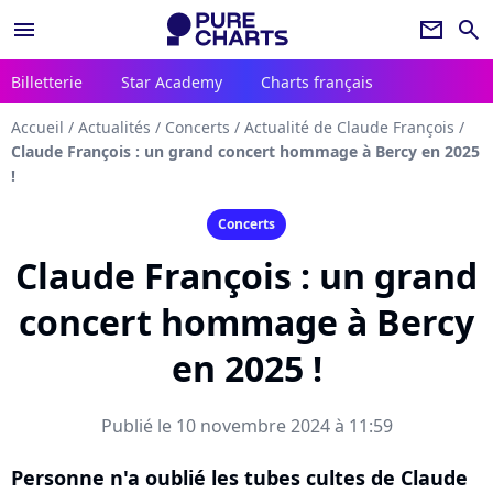
menu
newsletter
search
Billetterie
Star Academy
Charts français
Accueil
/
Actualités
/
Concerts
/
Actualité de Claude François
/
Claude François : un grand concert hommage à Bercy en 2025
!
Concerts
Claude François : un grand
concert hommage à Bercy
en 2025 !
Publié le 10 novembre 2024 à 11:59
Personne n'a oublié les tubes cultes de Claude