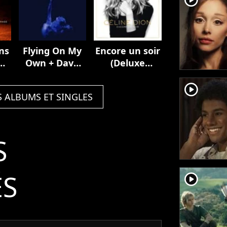
ns
Flying On My
Encore un soir
n /
Own + Dave
(Deluxe
Audé Remix
Edition)
player2
S ALBUMS ET SINGLES
S
ÉS
player2