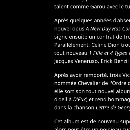
talent comme
Garou
avec le t
Après quelques années d'absen
nouvel opus
A New Day Has Co
signe ensuite un contrat de tr
Parallèlement, Céline Dion tr
tout nouveau
1 Fille et 4 Types
a
Jacques Veneruso, Erick Benzil 
Après avoir remporté, trois Vic
nommée Chevalier de l'Ordre de
elle sort son tout nouvel albu
d'oeil à
D'Eux
) et rend hommage
dans la chanson
Lettre de Geor
Cet album est de nouveau supe
alors peut être un nouveau suc