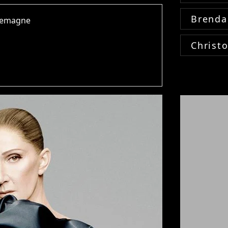
Brenda
rlemagne
Christ