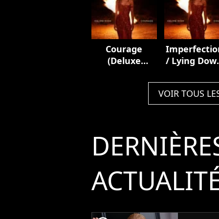
Courage
Imperfectio
(Deluxe
/ Lying Dow
Edition)
Courage
VOIR TOUS LE
DERNIÈRE
ACTUALIT