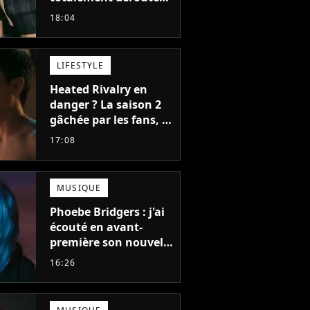
le public, et c'est une
18:04
bonne chose
LIFESTYLE
Heated Rivalry en
danger ? La saison 2
gâchée par les fans, le
créateur pousse un
17:08
coup de gueule
MUSIQUE
Phoebe Bridgers : j'ai
écouté en avant-
première son nouvel
album, c'est le bijou
16:26
de la fin d'été