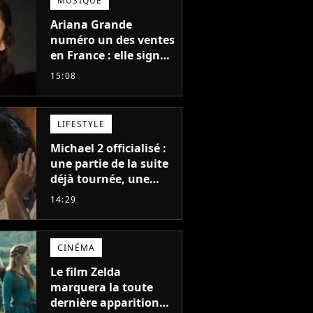
MUSIQUE
Ariana Grande
numéro un des ventes
en France : elle signe
le meilleur démarrage
15:08
de sa carrière avec
son album Petal
LIFESTYLE
Michael 2 officialisé :
une partie de la suite
déjà tournée, une
sortie possible en
14:29
2027 ?
CINÉMA
Le film Zelda
marquera la toute
dernière apparition