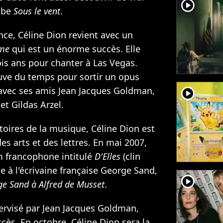
player2
ube
Sous le vent
.
ce, Céline Dion revient avec un
me
qui est un énorme succès. Elle
ois ans pour chanter à Las Vegas.
ouve du temps pour sortir un opus
vec ses amis Jean Jacques Goldman,
player2
et Gildas Arzel.
toires de la musique, Céline Dion est
s arts et des lettres. En mai 2007,
m francophone intitulé
D'Elles
(clin
 à l'écrivaine française George Sand,
player2
ge Sand à Alfred de Musset
.
rvisé par Jean Jacques Goldman,
cès. En octobre, Céline Dion sera la