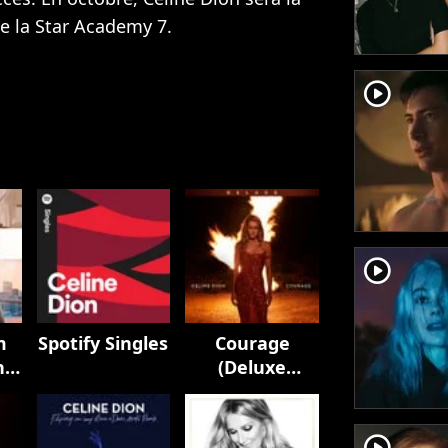
e la Star Academy 7.
player2
player2
m
Spotify Singles
Courage
n
(Deluxe
Edition)
k
)
player2