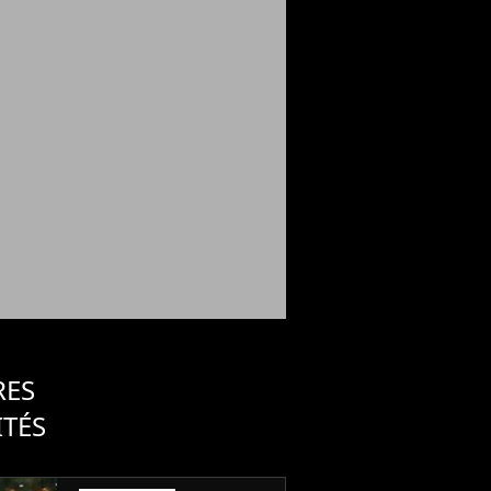
RES
ITÉS