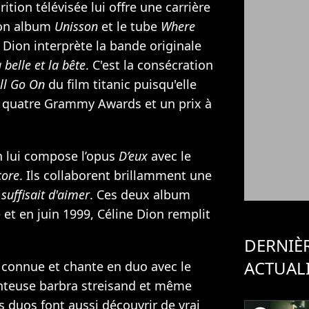
rition télévisée lui offre une carrière
son album
Unisson
et le tube
Where
e Dion interprète la bande originale
 belle et la bête
. C'est la consécration
ll Go On
du film titanic puisqu'elle
 quatre Grammy Awards et un prix à
n
lui compose l’opus
D’eux
avec le
core
. Ils collaborent brillamment une
l suffisait d'aimer
. Ces deux album
 et en juin 1999, Céline Dion remplit
DERNIÈ
ACTUAL
connue et chante en duo avec le
anteuse barbra streisand et même
s duos font aussi découvrir de vrai