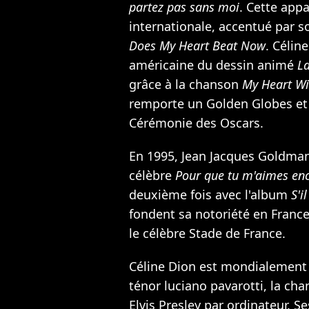
partez pas sans moi
. Cette appa
internationale, accentué par 
Does My Heart Beat Now
. Célin
américaine du dessin animé
La
grâce à la chanson
My Heart Wi
remporte un Golden Globes et
Cérémonie des Oscars.
En 1995,
Jean Jacques Goldma
célèbre
Pour que tu m'aimes en
deuxième fois avec l'album
S'i
fondent sa notoriété en France
le célèbre Stade de France.
Céline Dion est mondialement 
ténor luciano pavarotti, la ch
Elvis Presley
par ordinateur. Se