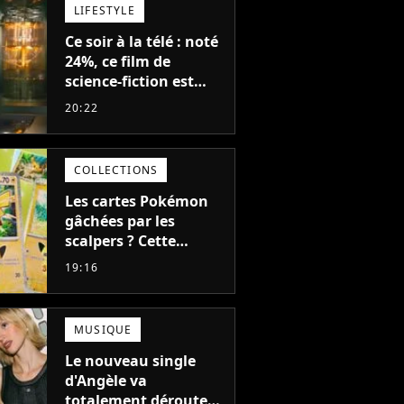
LIFESTYLE
Ce soir à la télé : noté
24%, ce film de
science-fiction est
complètement raté,
20:22
mais il aurait pu être
encore pire à cause de
son acteur
COLLECTIONS
Les cartes Pokémon
gâchées par les
scalpers ? Cette
technique géniale
19:16
d'un magasin pour
ruiner les revendeurs
MUSIQUE
Le nouveau single
d'Angèle va
totalement dérouter