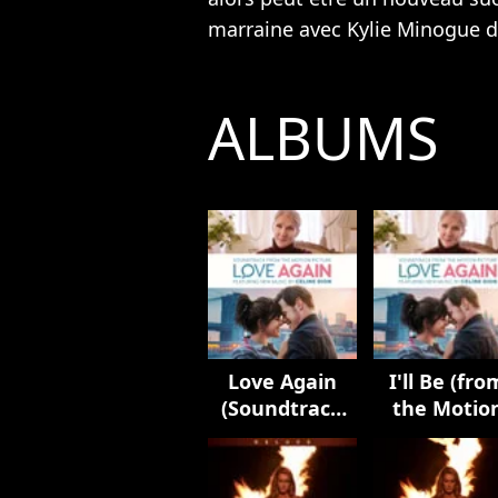
marraine avec
Kylie Minogue
d
ALBUMS
Love Again
I'll Be (fro
(Soundtrack
the Motio
from the
Picture
Motion
Soundtrac
Picture)
Love Again