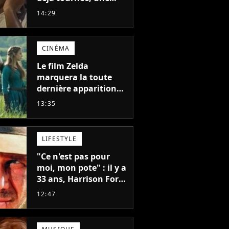
sortie possible en
14:29
2027 ?
CINÉMA
Le film Zelda
marquera la toute
dernière apparition
de cet acteur
13:35
emblématique
disparu trop tôt
LIFESTYLE
"Ce n'est pas pour
moi, mon pote" : il y a
33 ans, Harrison Ford
refusait l'un des plus
12:47
grands succès de tous
les temps