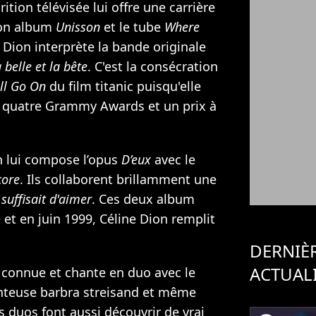
rition télévisée lui offre une carrière
son album
Unisson
et le tube
Where
e Dion interprète la bande originale
 belle et la bête
. C'est la consécration
ll Go On
du film titanic puisqu'elle
 quatre Grammy Awards et un prix à
n
lui compose l’opus
D’eux
avec le
core
. Ils collaborent brillamment une
l suffisait d'aimer
. Ces deux album
 et en juin 1999, Céline Dion remplit
DERNIÈ
ACTUAL
connue et chante en duo avec le
anteuse barbra streisand et même
s duos font aussi découvrir de vrai