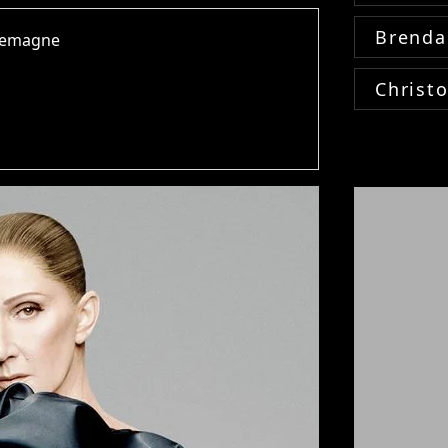
Brenda
rlemagne
Christ