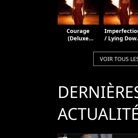
Courage
Imperfectio
(Deluxe
/ Lying Dow
Edition)
Courage
VOIR TOUS LE
DERNIÈRE
ACTUALIT