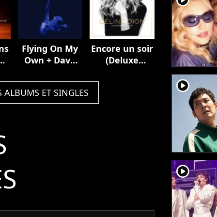
ns
Flying On My
Encore un soir
n /
Own + Dave
(Deluxe
Audé Remix
Edition)
player2
S ALBUMS ET SINGLES
S
ÉS
player2