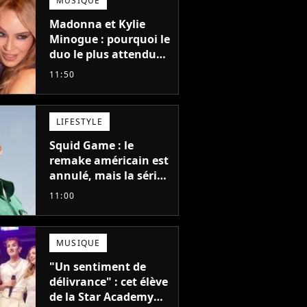
MUSIQUE
Madonna et Kylie
Minogue : pourquoi le
duo le plus attendu
de la pop a mis 25 ans
11:50
à se faire
LIFESTYLE
Squid Game : le
remake américain est
annulé, mais la série
la plus vue sur Netflix
11:00
pourrait avoir une
version française
MUSIQUE
"Un sentiment de
délivrance" : cet élève
de la Star Academy