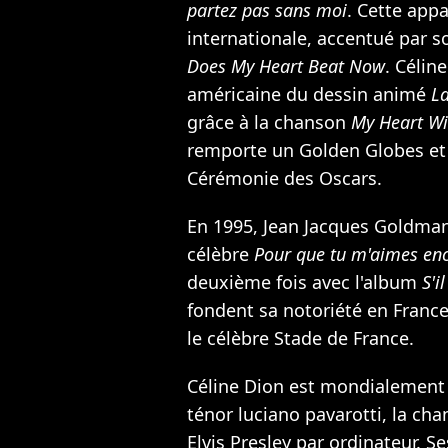
partez pas sans moi
. Cette appa
internationale, accentué par 
Does My Heart Beat Now
. Célin
américaine du dessin animé
La
grâce à la chanson
My Heart Wi
remporte un Golden Globes et
Cérémonie des Oscars.
En 1995,
Jean Jacques Goldma
célèbre
Pour que tu m'aimes en
deuxième fois avec l'album
S'i
fondent sa notoriété en France
le célèbre Stade de France.
Céline Dion est mondialement 
ténor luciano pavarotti, la ch
Elvis Presley
par ordinateur. Se