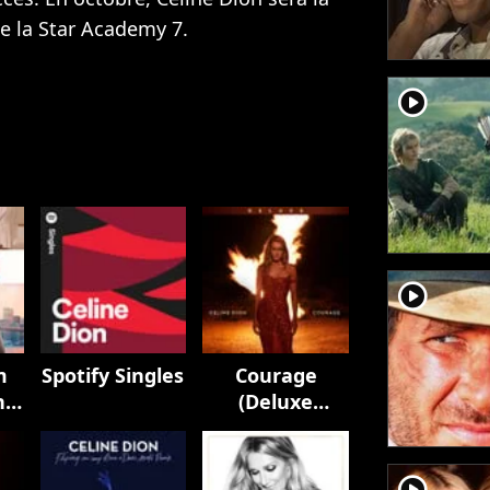
e la Star Academy 7.
player2
player2
m
Spotify Singles
Courage
n
(Deluxe
Edition)
k
)
player2