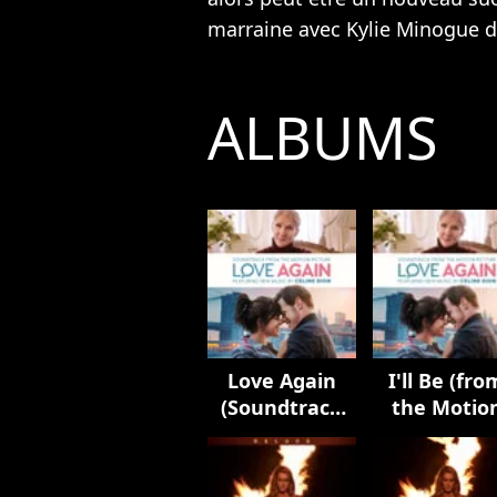
marraine avec
Kylie Minogue
d
ALBUMS
Love Again
I'll Be (fro
(Soundtrack
the Motio
from the
Picture
Motion
Soundtrac
Picture)
Love Again