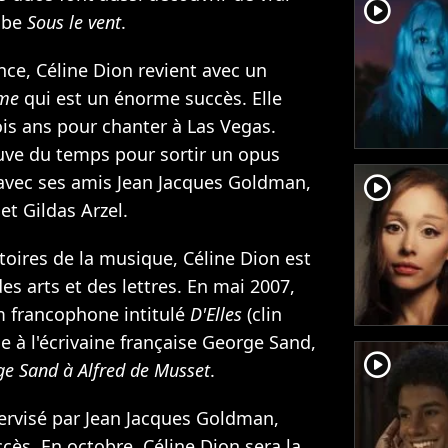
player2
ube
Sous le vent
.
ce, Céline Dion revient avec un
me
qui est un énorme succès. Elle
ois ans pour chanter à Las Vegas.
ouve du temps pour sortir un opus
vec ses amis Jean Jacques Goldman,
player2
et Gildas Arzel.
toires de la musique, Céline Dion est
s arts et des lettres. En mai 2007,
m francophone intitulé
D'Elles
(clin
 à l'écrivaine française George Sand,
player2
ge Sand à Alfred de Musset
.
rvisé par Jean Jacques Goldman,
cès. En octobre, Céline Dion sera la