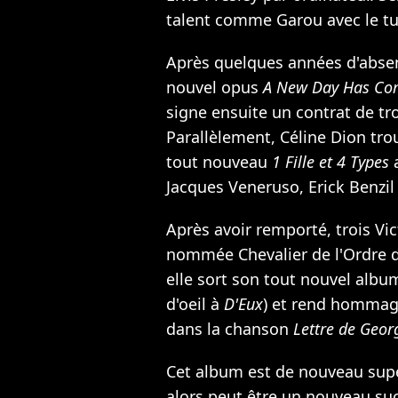
talent comme
Garou
avec le t
Après quelques années d'absen
nouvel opus
A New Day Has Co
signe ensuite un contrat de tr
Parallèlement, Céline Dion tr
tout nouveau
1 Fille et 4 Types
a
Jacques Veneruso, Erick Benzil 
Après avoir remporté, trois Vic
nommée Chevalier de l'Ordre de
elle sort son tout nouvel albu
d'oeil à
D'Eux
) et rend hommage
dans la chanson
Lettre de Geor
Cet album est de nouveau supe
alors peut être un nouveau suc