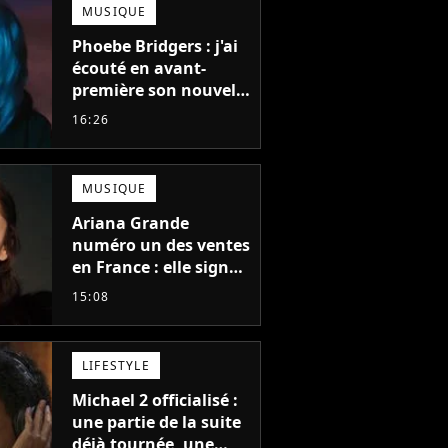
MUSIQUE
Phoebe Bridgers : j'ai
écouté en avant-
première son nouvel
album, c'est le bijou
16:26
de la fin d'été
MUSIQUE
Ariana Grande
numéro un des ventes
en France : elle signe
le meilleur démarrage
15:08
de sa carrière avec
son album Petal
LIFESTYLE
Michael 2 officialisé :
une partie de la suite
déjà tournée, une