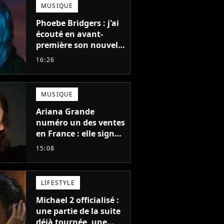
MUSIQUE
Phoebe Bridgers : j'ai
écouté en avant-
première son nouvel
album, c'est le bijou
16:26
de la fin d'été
MUSIQUE
Ariana Grande
numéro un des ventes
en France : elle signe
le meilleur démarrage
15:08
de sa carrière avec
son album Petal
LIFESTYLE
Michael 2 officialisé :
une partie de la suite
déjà tournée, une