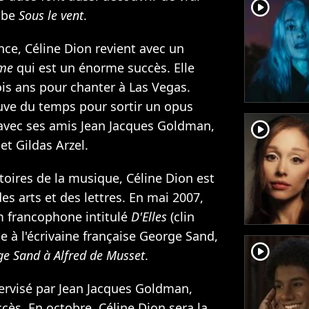
player2
ube
Sous le vent
.
ce, Céline Dion revient avec un
me
qui est un énorme succès. Elle
ois ans pour chanter à Las Vegas.
ouve du temps pour sortir un opus
vec ses amis Jean Jacques Goldman,
player2
et Gildas Arzel.
toires de la musique, Céline Dion est
s arts et des lettres. En mai 2007,
m francophone intitulé
D'Elles
(clin
 à l'écrivaine française George Sand,
player2
ge Sand à Alfred de Musset
.
rvisé par Jean Jacques Goldman,
cès. En octobre, Céline Dion sera la