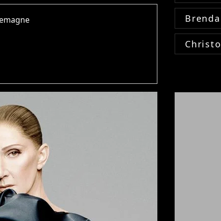
Brenda
rlemagne
Christ