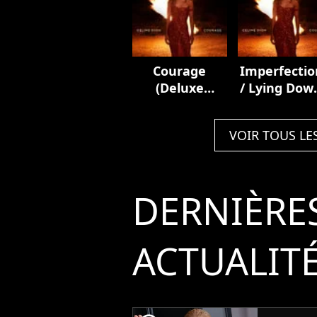
Courage
Imperfectio
(Deluxe
/ Lying Dow
Edition)
Courage
VOIR TOUS LE
DERNIÈRE
ACTUALIT