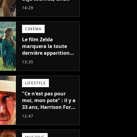
sortie possible en
14:29
2027 ?
CINÉMA
Le film Zelda
marquera la toute
dernière apparition
de cet acteur
13:35
emblématique
disparu trop tôt
LIFESTYLE
"Ce n'est pas pour
moi, mon pote" : il y a
33 ans, Harrison Ford
refusait l'un des plus
12:47
grands succès de tous
les temps