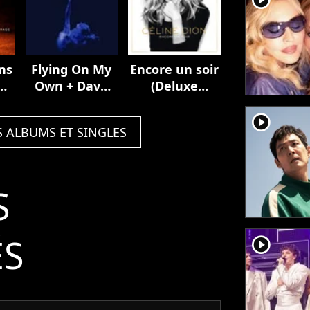
ns
Flying On My
Encore un soir
n /
Own + Dave
(Deluxe
Audé Remix
Edition)
player2
S ALBUMS ET SINGLES
S
ÉS
player2