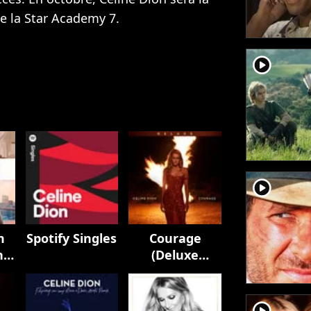
e la Star Academy 7.
player2
player2
m
Spotify Singles
Courage
n
(Deluxe
Edition)
k
)
player2