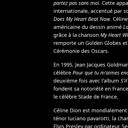
partez pas sans moi
. Cette appa
internationale, accentué par 
Does My Heart Beat Now
. Célin
américaine du dessin animé
La
grâce à la chanson
My Heart Wi
remporte un Golden Globes et
Cérémonie des Oscars.
En 1995,
Jean Jacques Goldma
célèbre
Pour que tu m'aimes en
deuxième fois avec l'album
S'i
fondent sa notoriété en France
le célèbre Stade de France.
Céline Dion est mondialement 
ténor luciano pavarotti, la ch
Elvis Presley
par ordinateur. Se