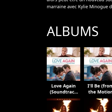
marraine avec
Kylie Minogue
d
ALBUMS
Love Again
I'll Be (fro
(Soundtrack
the Motio
from the
Picture
Motion
Soundtrac
Picture)
Love Again