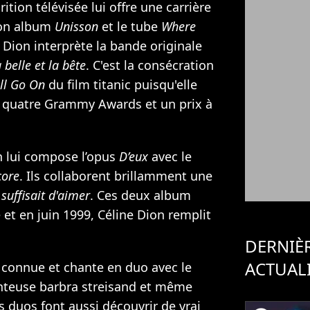
rition télévisée lui offre une carrière
son album
Unisson
et le tube
Where
e Dion interprète la bande originale
 belle et la bête
. C'est la consécration
ll Go On
du film titanic puisqu'elle
 quatre Grammy Awards et un prix à
n
lui compose l’opus
D’eux
avec le
core
. Ils collaborent brillamment une
l suffisait d'aimer
. Ces deux album
 et en juin 1999, Céline Dion remplit
DERNIÈ
ACTUAL
connue et chante en duo avec le
anteuse barbra streisand et même
s duos font aussi découvrir de vrai