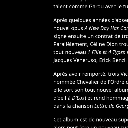
talent comme
Garou
avec le t
Après quelques années d'absen
nouvel opus
A New Day Has Co
signe ensuite un contrat de tr
Parallèlement, Céline Dion tr
tout nouveau
1 Fille et 4 Types
a
Jacques Veneruso, Erick Benzil 
Après avoir remporté, trois Vic
nommée Chevalier de l'Ordre de
elle sort son tout nouvel albu
d'oeil à
D'Eux
) et rend hommage
dans la chanson
Lettre de Geor
Cet album est de nouveau supe
alors peut être un nouveau suc