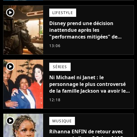
player2
LIFESTYLE
Disney prend une décision
inattendue après les
"performances mitigées" de
Vaiana et The Mandalorian &
13:06
Grogu au box-office
player2
SÉRIES
Ni Michael ni Janet : le
personnage le plus controversé
de la famille Jackson va avoir le
droit à sa propre série
12:18
player2
MUSIQUE
Rihanna ENFIN de retour avec