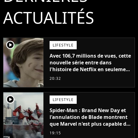
ACTUALITÉS
player2
LIFESTYLE
Avec 106,7 millions de vues, cette
nouvelle série entre dans
l'histoire de Netflix en seulement
48 jours
20:32
player2
LIFESTYLE
Spider-Man : Brand New Day et
l'annulation de Blade montrent
que Marvel n'est plus capable de
faire quoi que ce soit de simple
19:15