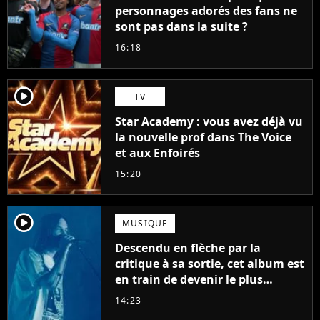
personnages adorés des fans ne
sont pas dans la suite ?
16:18
player2
TV
Star Academy : vous avez déjà vu
la nouvelle prof dans The Voice
et aux Enfoirés
15:20
player2
MUSIQUE
Descendu en flèche par la
critique à sa sortie, cet album est
en train de devenir le plus
populaire de son auteur
14:23