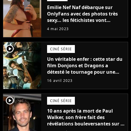
Emilie Nef Naf débarque sur
OnlyFans avec des photos très
sexy... les fétichistes vont
prendre leur pied !
4 mai 2023
player2
CINÉ SÉRIE
Un véritable enfer : cette star du
film Donjons et Dragons a
détesté le tournage pour une
raison très spéciale
16 avril 2023
player2
CINÉ SÉRIE
10 ans après la mort de Paul
Walker, son frère fait des
révélations bouleversantes sur la
réaction des acteurs de Fast and