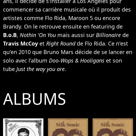
ans, il décide de s'installer à Los Angeles pour
commencer sa carrière musicale où il produit des
artistes comme
Flo Rida
,
Maroon 5
ou encore
Brandy
. On le retrouve ensuite en featuring de
B.o.B
,
Nothin 'On You
mais aussi sur
Billionaire
de
Travis McCoy
et
Right Round
de Flo Rida. Ce n'est
qu'en 2010 que Bruno Mars décide de se lancer en
solo avec l'album
Doo-Wops & Hooligans
et son
tube
Just the way you are
.
ALBUMS