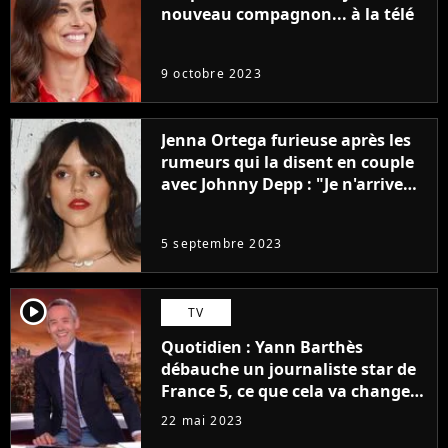
nouveau compagnon... à la télé
9 octobre 2023
Jenna Ortega furieuse après les
rumeurs qui la disent en couple
avec Johnny Depp : "Je n'arrive
même pas..."
5 septembre 2023
player2
TV
Quotidien : Yann Barthès
débauche un journaliste star de
France 5, ce que cela va changer
à la rentrée
22 mai 2023