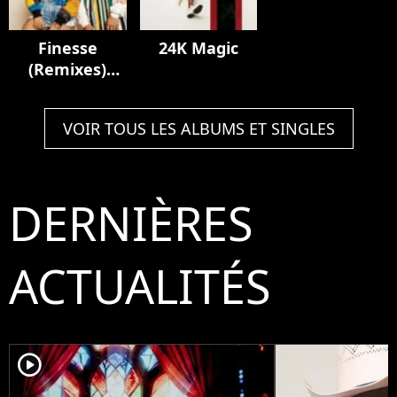
Finesse
24K Magic
(Remixes)
[feat. Cardi B]
VOIR TOUS LES ALBUMS ET SINGLES
DERNIÈRES
ACTUALITÉS
player2