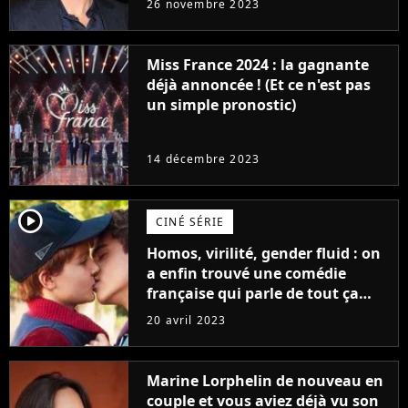
26 novembre 2023
Furious
Miss France 2024 : la gagnante
déjà annoncée ! (Et ce n'est pas
un simple pronostic)
14 décembre 2023
player2
CINÉ SÉRIE
Homos, virilité, gender fluid : on
a enfin trouvé une comédie
française qui parle de tout ça
sans être super ringarde
20 avril 2023
Marine Lorphelin de nouveau en
couple et vous aviez déjà vu son