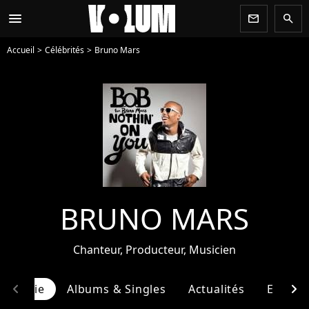
menu
newsletter
search
Accueil
Célébrités
Bruno Mars
BRUNO MARS
Chanteur, Producteur, Musicien
chevron_left
chevron_right
ographie
Albums & Singles
Actualités
Entour