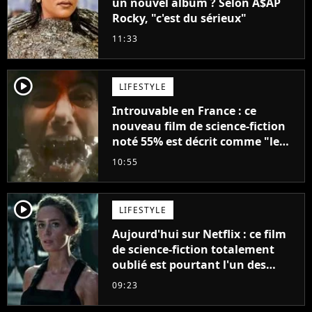
un nouvel album ? Selon A$AP
Rocky, "c'est du sérieux"
11:33
player2
LIFESTYLE
Introuvable en France : ce
nouveau film de science-fiction
noté 55% est décrit comme "le
plus stupide de l'année"
10:55
player2
LIFESTYLE
Aujourd'hui sur Netflix : ce film
de science-fiction totalement
oublié est pourtant l'un des
meilleurs des années 2010
09:23