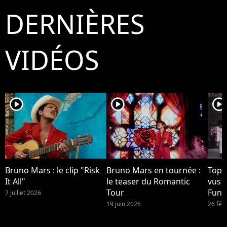
DERNIÈRES
VIDÉOS
player2
player2
player2
Bruno Mars : le clip "Risk
Bruno Mars en tournée :
Top 1
It All"
le teaser du Romantic
vus 
Tour
Funk
7 juillet 2026
Brun
19 juin 2026
26 fév