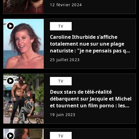
12 février 2024
player2
TV
Caroline Ithurbide s'affiche
totalement nue sur une plage
naturiste : "je ne pensais pas que
j'arriverais à le faire..."
25 juillet 2023
player2
TV
Deux stars de télé-réalité
débarquent sur Jacquie et Michel
et tournent un film porno : les
premières images du tournage
19 juin 2023
(exclu)
player2
TV