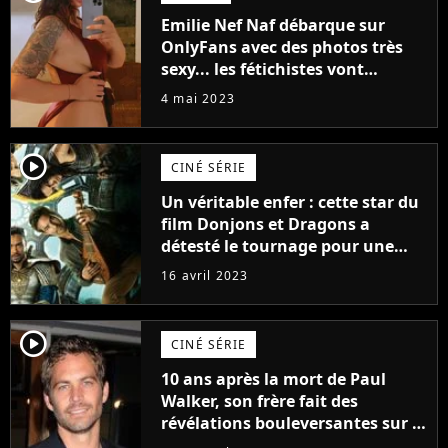
Emilie Nef Naf débarque sur
OnlyFans avec des photos très
sexy... les fétichistes vont
prendre leur pied !
4 mai 2023
player2
CINÉ SÉRIE
Un véritable enfer : cette star du
film Donjons et Dragons a
détesté le tournage pour une
raison très spéciale
16 avril 2023
player2
CINÉ SÉRIE
10 ans après la mort de Paul
Walker, son frère fait des
révélations bouleversantes sur la
réaction des acteurs de Fast and