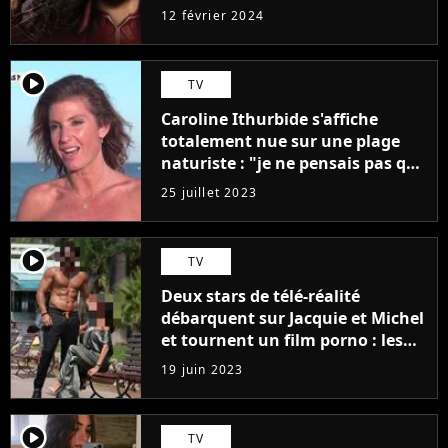
12 février 2024
player2
TV
Caroline Ithurbide s'affiche
totalement nue sur une plage
naturiste : "je ne pensais pas que
j'arriverais à le faire..."
25 juillet 2023
player2
TV
Deux stars de télé-réalité
débarquent sur Jacquie et Michel
et tournent un film porno : les
premières images du tournage
19 juin 2023
(exclu)
player2
TV