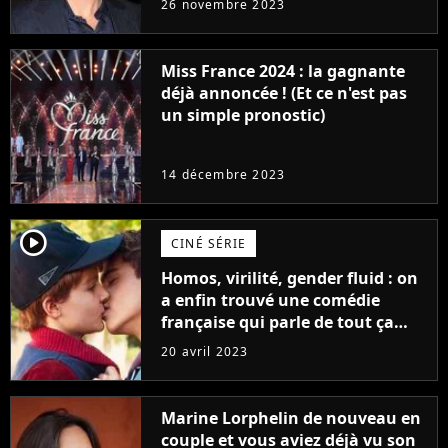
26 novembre 2023
Furious
Miss France 2024 : la gagnante
déjà annoncée ! (Et ce n'est pas
un simple pronostic)
14 décembre 2023
player2
CINÉ SÉRIE
Homos, virilité, gender fluid : on
a enfin trouvé une comédie
française qui parle de tout ça
sans être super ringarde
20 avril 2023
Marine Lorphelin de nouveau en
couple et vous aviez déjà vu son