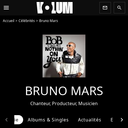
menu
newsletter
search
Accueil
Célébrités
Bruno Mars
BRUNO MARS
Chanteur, Producteur, Musicien
chevron_left
chevron_right
ographie
Albums & Singles
Actualités
Entour