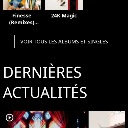
Finesse
24K Magic
(Remixes)
[feat. Cardi B]
VOIR TOUS LES ALBUMS ET SINGLES
DERNIÈRES
ACTUALITÉS
player2