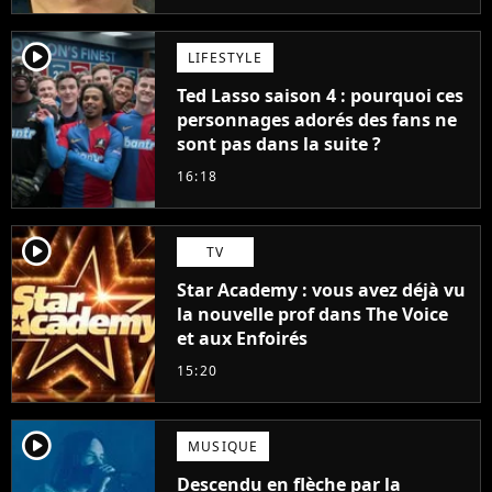
player2
LIFESTYLE
Ted Lasso saison 4 : pourquoi ces
personnages adorés des fans ne
sont pas dans la suite ?
16:18
player2
TV
Star Academy : vous avez déjà vu
la nouvelle prof dans The Voice
et aux Enfoirés
15:20
player2
MUSIQUE
Descendu en flèche par la