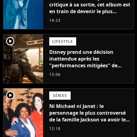
critique à sa sortie, cet album est
en train de devenir le plus
populaire de son auteur
14:23
player2
LIFESTYLE
Disney prend une décision
inattendue après les
"performances mitigées" de
Vaiana et The Mandalorian &
13:06
Grogu au box-office
player2
SÉRIES
Ni Michael ni Janet : le
personnage le plus controversé
de la famille Jackson va avoir le
droit à sa propre série
12:18