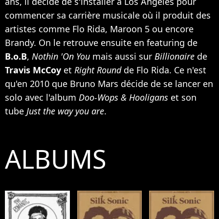
ans, il décide de s'installer à Los Angeles pour
commencer sa carrière musicale où il produit des
artistes comme
Flo Rida
,
Maroon 5
ou encore
Brandy
. On le retrouve ensuite en featuring de
B.o.B
,
Nothin 'On You
mais aussi sur
Billionaire
de
Travis McCoy
et
Right Round
de Flo Rida. Ce n'est
qu'en 2010 que Bruno Mars décide de se lancer en
solo avec l'album
Doo-Wops & Hooligans
et son
tube
Just the way you are
.
ALBUMS