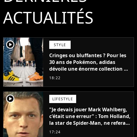
ACTUALITÉS
player2
STYLE
Cringes ou bluffantes ? Pour les
30 ans de Pokémon, adidas
dévoile une énorme collection de
sneakers et je ne sais pas quoi en
18:22
penser
player2
LIFESTYLE
"Je devais jouer Mark Wahlberg,
c'était une erreur" : Tom Holland,
la star de Spider-Man, ne referait
pas ce blockbuster
17:24