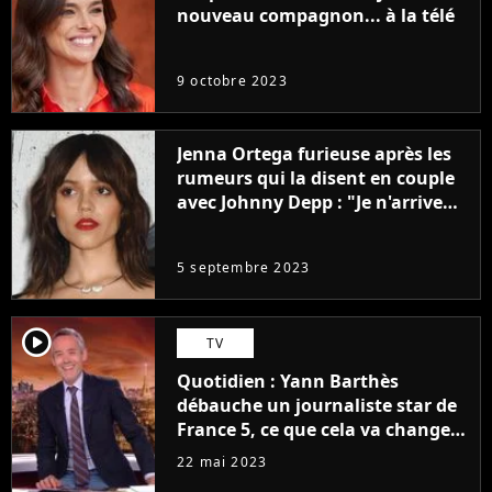
nouveau compagnon... à la télé
9 octobre 2023
Jenna Ortega furieuse après les
rumeurs qui la disent en couple
avec Johnny Depp : "Je n'arrive
même pas..."
5 septembre 2023
player2
TV
Quotidien : Yann Barthès
débauche un journaliste star de
France 5, ce que cela va changer
à la rentrée
22 mai 2023