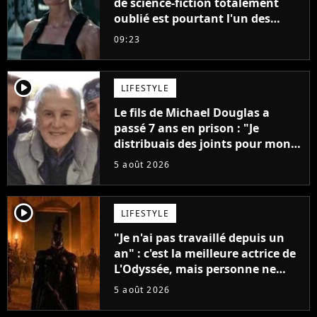
de science-fiction totalement
oublié est pourtant l'un des
meilleurs des années 2010
09:23
player2
LIFESTYLE
Le fils de Michael Douglas a
passé 7 ans en prison : "Je
distribuais des joints pour mon
père"
5 août 2026
player2
LIFESTYLE
"Je n'ai pas travaillé depuis un
an" : c'est la meilleure actrice de
L'Odyssée, mais personne ne
veut lui donner de rôle au
5 août 2026
cinéma