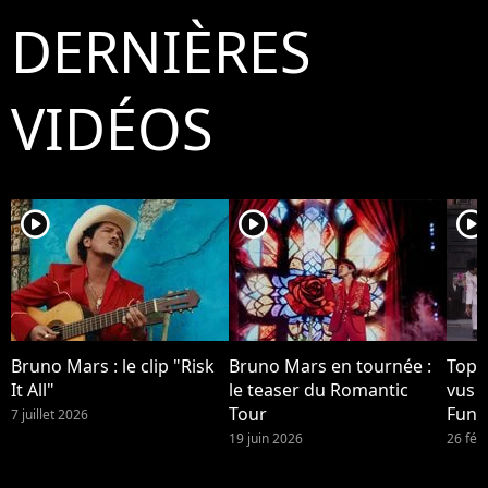
DERNIÈRES
VIDÉOS
player2
player2
player2
Bruno Mars : le clip "Risk
Bruno Mars en tournée :
Top 1
It All"
le teaser du Romantic
vus 
Tour
Funk
7 juillet 2026
Brun
19 juin 2026
26 fév