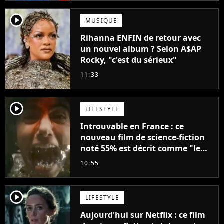
player2
MUSIQUE
Rihanna ENFIN de retour avec
un nouvel album ? Selon A$AP
Rocky, "c'est du sérieux"
11:33
player2
LIFESTYLE
Introuvable en France : ce
nouveau film de science-fiction
noté 55% est décrit comme "le
plus stupide de l'année"
10:55
player2
LIFESTYLE
Aujourd'hui sur Netflix : ce film