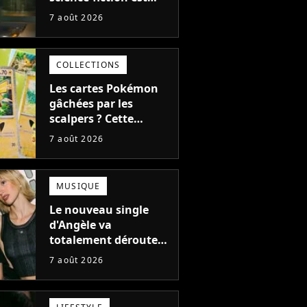
complètement raté,
7 août 2026
mais il aurait pu être
encore pire à cause de
son acteur
COLLECTIONS
Les cartes Pokémon
gâchées par les
scalpers ? Cette
technique géniale
7 août 2026
d'un magasin pour
ruiner les revendeurs
MUSIQUE
Le nouveau single
d'Angèle va
totalement dérouter
le public, et c'est une
7 août 2026
bonne chose