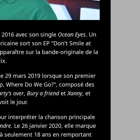
en 2016 avec son single
Ocean Eyes
. Un
ricaine sort son EP "Don't Smile at
pparaître sur la bande-originale de la
ix.
 le 29 mars 2019 lorsque son premier
ep, Where Do We Go?", composé des
rty's over
,
Bury a friend
et
Xanny
, et
oit le jour.
pour interpréter la chanson principale
endre
. Le 26 janvier 2020, elle marque
 à seulement 18 ans en remportant