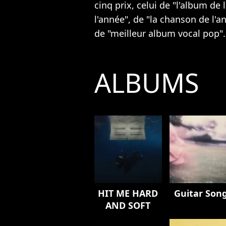
cinq prix,
celui de "l'album de 
l'année", de "la chanson de l'an
de "meilleur album vocal pop".
ALBUMS
HIT ME HARD
Guitar Son
AND SOFT