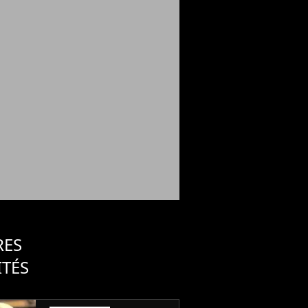
RES
ITÉS