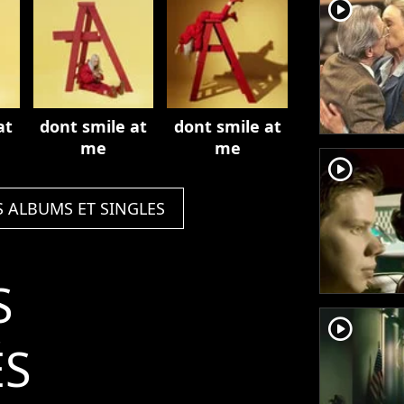
player2
at
dont smile at
dont smile at
me
me
player2
S ALBUMS ET SINGLES
S
player2
ÉS