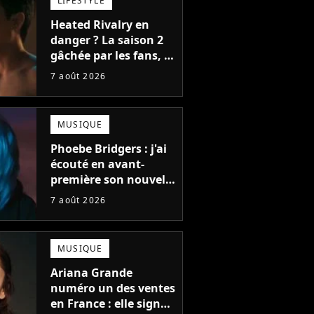
LIFESTYLE
Heated Rivalry en
danger ? La saison 2
gâchée par les fans, le
créateur pousse un
7 août 2026
coup de gueule
MUSIQUE
Phoebe Bridgers : j'ai
écouté en avant-
première son nouvel
album, c'est le bijou
7 août 2026
de la fin d'été
MUSIQUE
Ariana Grande
numéro un des ventes
en France : elle signe