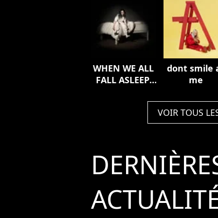
WHEN WE ALL
dont smile 
FALL ASLEEP,
me
WHERE DO WE
GO?
VOIR TOUS LE
DERNIÈRE
ACTUALIT