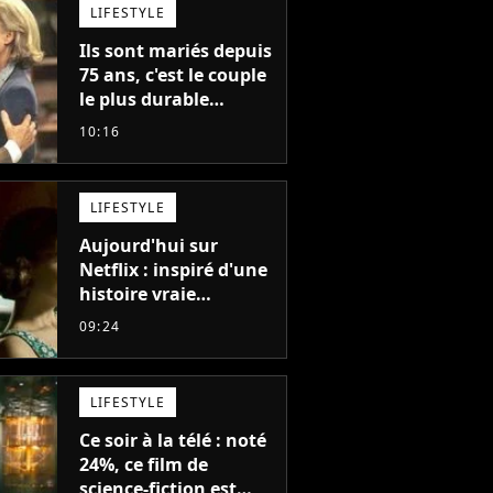
LIFESTYLE
Ils sont mariés depuis
75 ans, c'est le couple
le plus durable
d'Hollywood : "Nous
10:16
avons avancé jour
après jour, et les jours
se sont transformés
LIFESTYLE
en décennies"
Aujourd'hui sur
Netflix : inspiré d'une
histoire vraie
glaçante, c'est l'un
09:24
des meilleurs films du
21ème siècle
LIFESTYLE
Ce soir à la télé : noté
24%, ce film de
science-fiction est