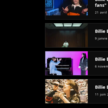
fans"
21 avril
Billie
9 janvi
Billie
6 nove
Billie 
11 juin