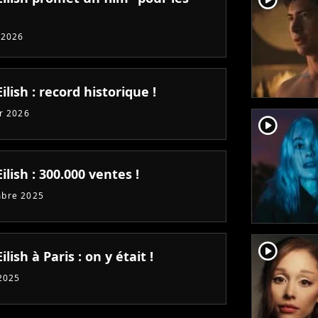
 2026
 Eilish : record historique !
er 2026
player2
 Eilish : 300.000 ventes !
mbre 2025
player2
Eilish à Paris : on y était !
 2025