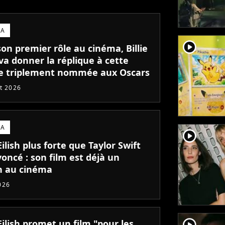
MA
player2
on premier rôle au cinéma, Billie
 va donner la réplique à cette
ce triplement nommée aux Oscars
et 2026
MA
player2
 Eilish plus forte que Taylor Swift
oncé : son film est déjà un
n au cinéma
026
player2
 Eilish promet un film "pour les