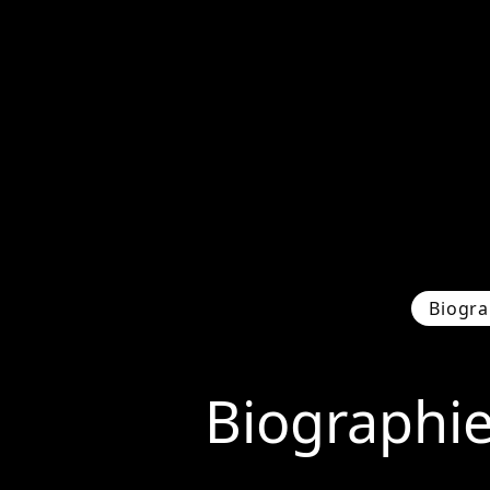
Biogra
Biographi