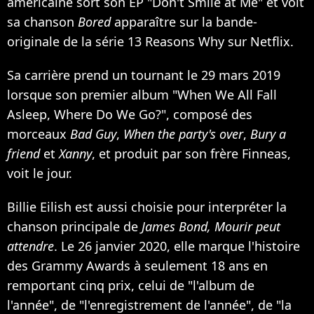
américaine sort son EP "Don't Smile at Me" et voit
sa chanson
Bored
apparaître sur la bande-
originale de la série 13 Reasons Why sur Netflix.
Sa carrière prend un tournant le 29 mars 2019
lorsque son premier album "When We All Fall
Asleep, Where Do We Go?", composé des
morceaux
Bad Guy
,
When the party's over
,
Bury a
friend
et
Xanny
, et produit par son frère Finneas,
voit le jour.
Billie Eilish est aussi choisie pour interpréter la
chanson principale de
James Bond, Mourir peut
attendre
. Le 26 janvier 2020, elle marque l'histoire
des Grammy Awards à seulement 18 ans en
remportant cinq prix,
celui de "l'album de
l'année", de "l'enregistrement de l'année", de "la