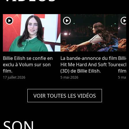
player2
player2
player2
Billie Eilish se confie en
La bande-annonce du film
Billi
exclu à Volum sur son
Hit Me Hard And Soft Tour
excl
film.
(3D) de Billie Eilish.
film.
17 juillet 2026
5 mai 2026
5 mai 
VOIR TOUTES LES VIDÉOS
SON