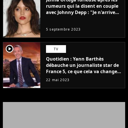
rumeurs qui la disent en couple
avec Johnny Depp : "Je n'arrive
même pas..."
5 septembre 2023
player2
TV
Quotidien : Yann Barthès
débauche un journaliste star de
France 5, ce que cela va changer
à la rentrée
22 mai 2023