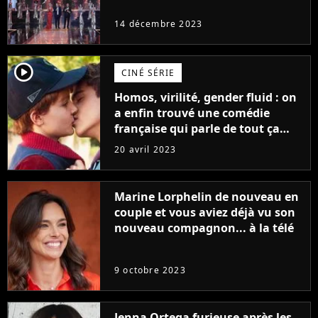
14 décembre 2023
player2
CINÉ SÉRIE
Homos, virilité, gender fluid : on
a enfin trouvé une comédie
française qui parle de tout ça
sans être super ringarde
20 avril 2023
Marine Lorphelin de nouveau en
couple et vous aviez déjà vu son
nouveau compagnon... à la télé
9 octobre 2023
Jenna Ortega furieuse après les