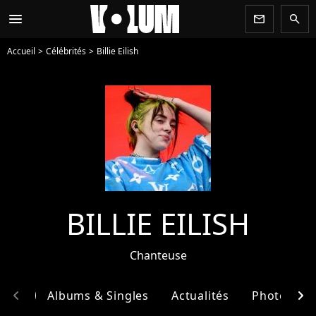
menu
newsletter
search
Accueil
Célébrités
Billie Eilish
BILLIE EILISH
Chanteuse
chevron_left
chevron_right
phie
Albums & Singles
Actualités
Photos