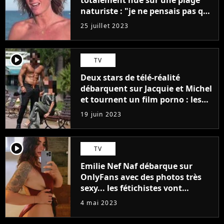
totalement nue sur une plage
naturiste : "je ne pensais pas que
j'arriverais à le faire..."
25 juillet 2023
player2
TV
Deux stars de télé-réalité
débarquent sur Jacquie et Michel
et tournent un film porno : les
premières images du tournage
19 juin 2023
(exclu)
player2
TV
Emilie Nef Naf débarque sur
OnlyFans avec des photos très
sexy... les fétichistes vont
prendre leur pied !
4 mai 2023