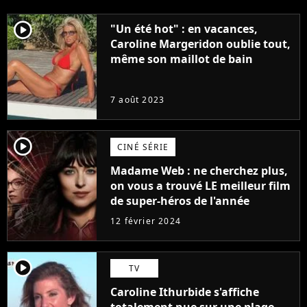
player2
"Un été hot" : en vacances,
Caroline Margeridon oublie tout,
même son maillot de bain
7 août 2023
player2
CINÉ SÉRIE
Madame Web : ne cherchez plus,
on vous a trouvé LE meilleur film
de super-héros de l'année
12 février 2024
player2
TV
Caroline Ithurbide s'affiche