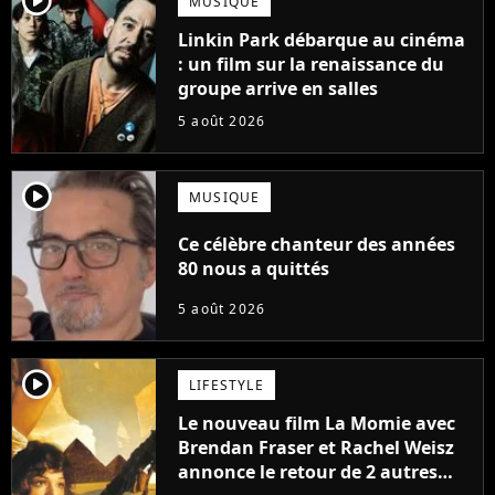
player2
MUSIQUE
Linkin Park débarque au cinéma
: un film sur la renaissance du
groupe arrive en salles
5 août 2026
player2
MUSIQUE
Ce célèbre chanteur des années
80 nous a quittés
5 août 2026
player2
LIFESTYLE
Le nouveau film La Momie avec
Brendan Fraser et Rachel Weisz
annonce le retour de 2 autres