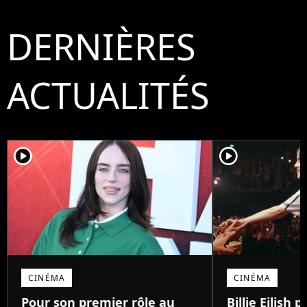
DERNIÈRES
ACTUALITÉS
player2
player2
CINÉMA
CINÉMA
Pour son premier rôle au
Billie Eilish 