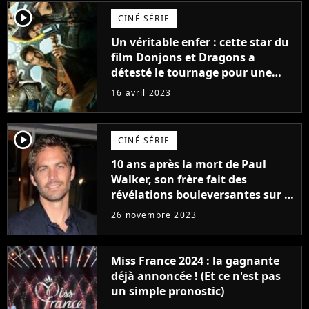
player2
CINÉ SÉRIE
Un véritable enfer : cette star du
film Donjons et Dragons a
détesté le tournage pour une
raison très spéciale
16 avril 2023
player2
CINÉ SÉRIE
10 ans après la mort de Paul
Walker, son frère fait des
révélations bouleversantes sur la
réaction des acteurs de Fast and
26 novembre 2023
Furious
Miss France 2024 : la gagnante
déjà annoncée ! (Et ce n'est pas
un simple pronostic)