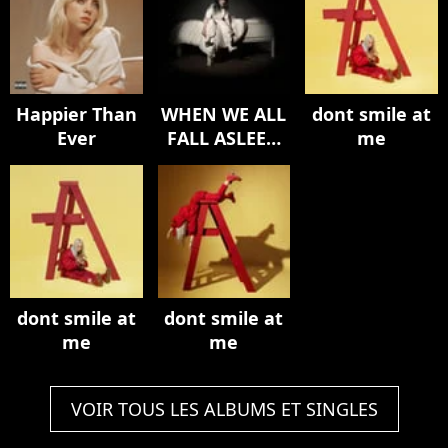
Happier Than
WHEN WE ALL
dont smile at
Ever
FALL ASLEEP,
me
WHERE DO WE
GO?
dont smile at
dont smile at
me
me
VOIR TOUS LES ALBUMS ET SINGLES