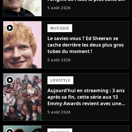
la série (et on ne parle pas du
5 août 2026
bateau)
player2
MUSIQUE
Le saviez-vous ? Ed Sheeran se
cache derrière les deux plus gros
tubes du moment !
5 août 2026
player2
LIFESTYLE
Aujourd'hui en streaming : 3 ans
après sa fin, cette série aux 13
Emmy Awards revient avec une
suite... totalement différente
5 août 2026