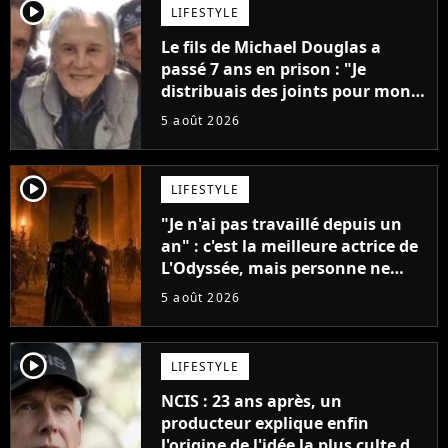
player2
LIFESTYLE
Le fils de Michael Douglas a
passé 7 ans en prison : "Je
distribuais des joints pour mon
père"
5 août 2026
player2
LIFESTYLE
"Je n'ai pas travaillé depuis un
an" : c'est la meilleure actrice de
L'Odyssée, mais personne ne
veut lui donner de rôle au
5 août 2026
cinéma
player2
LIFESTYLE
NCIS : 23 ans après, un
producteur explique enfin
l'origine de l'idée la plus culte de