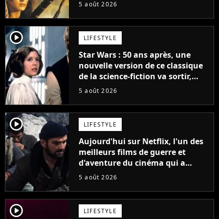
personnages emblématiques de
5 août 2026
la saga
player2
LIFESTYLE
Star Wars : 50 ans après, une
nouvelle version de ce classique
de la science-fiction va sortir,
mais on ne la verra jamais en
5 août 2026
France
player2
LIFESTYLE
Aujourd'hui sur Netflix, l'un des
meilleurs films de guerre et
d'aventure du cinéma qui a
connu un succès retentissant à
5 août 2026
son époque
player2
LIFESTYLE