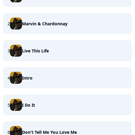
2
Marvin & Chardonnay
3
Live This Life
4
Intro
5
I Do It
6
Don't Tell Me You Love Me