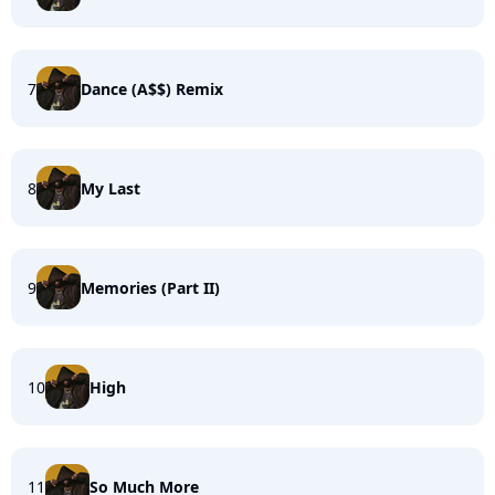
7
Dance (A$$) Remix
8
My Last
9
Memories (Part II)
10
High
11
So Much More