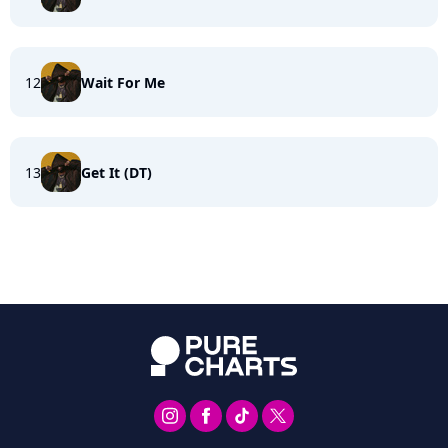
12
Wait For Me
13
Get It (DT)