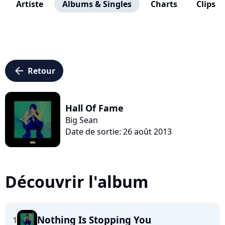
Artiste
Albums & Singles
Charts
Clips
arrow_left
Retour
Hall Of Fame
Big Sean
Date de sortie: 26 août 2013
Découvrir l'album
Nothing Is Stopping You
1