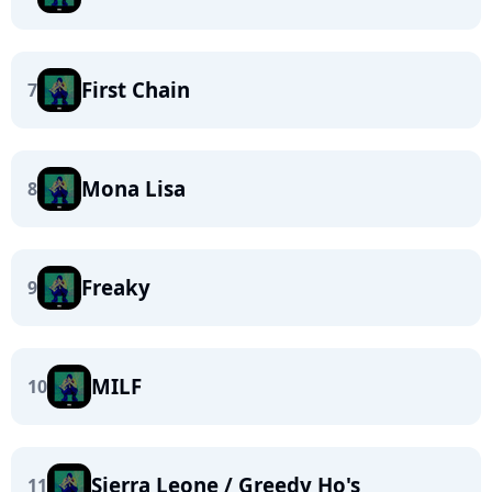
First Chain
7
Mona Lisa
8
Freaky
9
MILF
10
Sierra Leone / Greedy Ho's
11