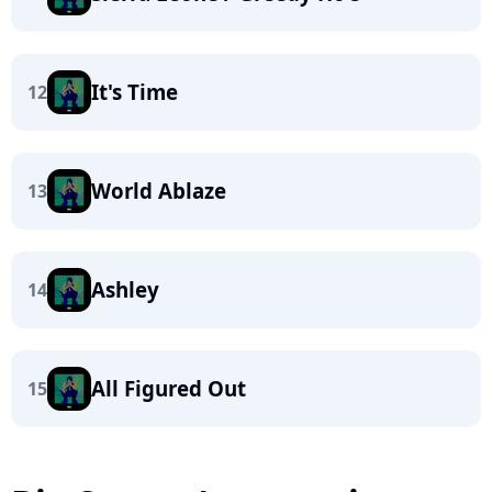
It's Time
12
World Ablaze
13
Ashley
14
All Figured Out
15