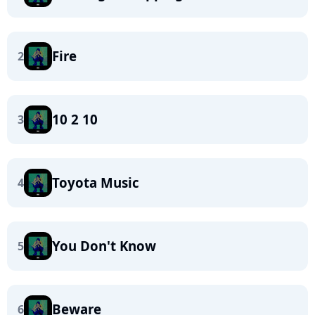
Fire
2
10 2 10
3
Toyota Music
4
You Don't Know
5
Beware
6