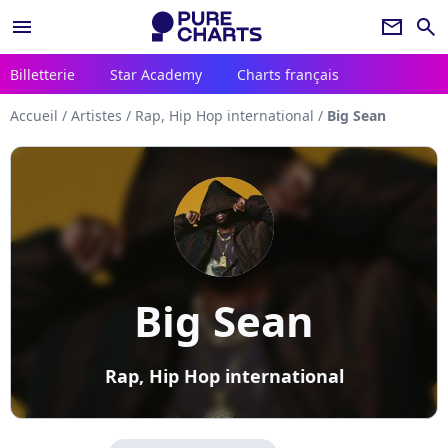
menu
newsletter
search
Billetterie
Star Academy
Charts français
Accueil
/
Artistes
/
Rap, Hip Hop international
/
Big Sean
Big Sean
Rap, Hip Hop international