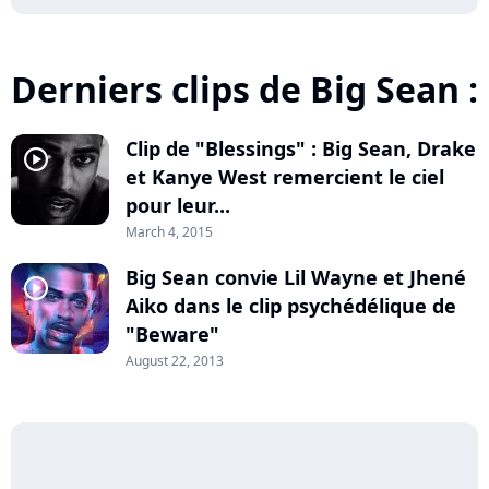
Derniers clips de Big Sean :
Clip de "Blessings" : Big Sean, Drake
player2
et Kanye West remercient le ciel
pour leur...
March 4, 2015
Big Sean convie Lil Wayne et Jhené
player2
Aiko dans le clip psychédélique de
"Beware"
August 22, 2013