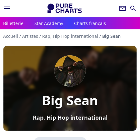
menu
newsletter
search
Billetterie
Star Academy
Charts français
Accueil
/
Artistes
/
Rap, Hip Hop international
/
Big Sean
Big Sean
Rap, Hip Hop international