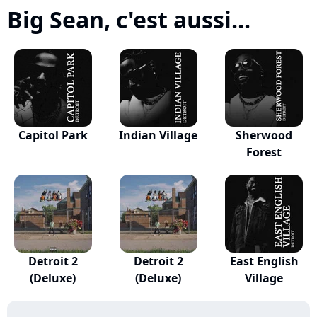
Big Sean, c'est aussi...
Capitol Park
Indian Village
Sherwood
Forest
Detroit 2
Detroit 2
East English
(Deluxe)
(Deluxe)
Village