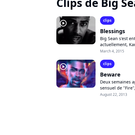
Clips de Big S
clips
player2
Blessings
Big Sean s'est e
actuellement, Ka
de son nouvel alb
March 4, 2015
clips
player2
Beware
Deux semaines apr
sensuel de "Fire"
artiste Jhené Aik
August 22, 2013