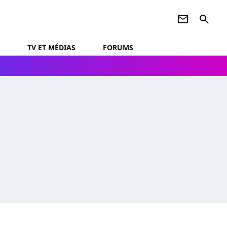
newsletter
search
TV ET MÉDIAS
FORUMS