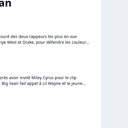
ean
ntouré des deux rappeurs les plus en vue
nye West et Drake, pour défendre les couleurs
um "Dark Sky Paradise"....
ès avoir invité Miley Cyrus pour le clip
, Big Sean fait appel à Lil Wayne et la jeune
o pour son nouveau...