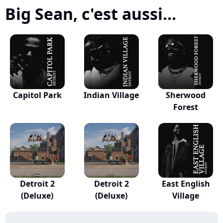
Big Sean, c'est aussi...
Capitol Park
Indian Village
Sherwood
Forest
Detroit 2
Detroit 2
East English
(Deluxe)
(Deluxe)
Village