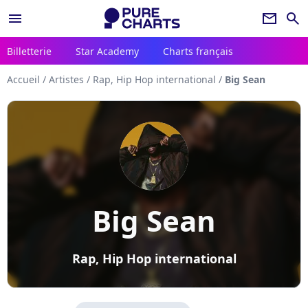
menu
newsletter
search
Billetterie
Star Academy
Charts français
Accueil
/
Artistes
/
Rap, Hip Hop international
/
Big Sean
Big Sean
Rap, Hip Hop international