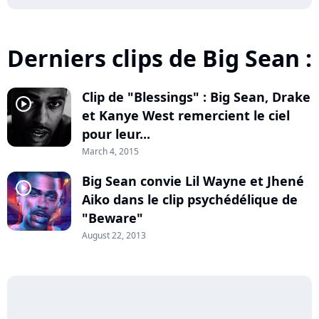
Derniers clips de Big Sean :
Clip de "Blessings" : Big Sean, Drake
player2
et Kanye West remercient le ciel
pour leur...
March 4, 2015
Big Sean convie Lil Wayne et Jhené
player2
Aiko dans le clip psychédélique de
"Beware"
August 22, 2013