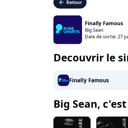
arrow_left
Retour
Finally Famous
Big Sean
Date de sortie: 27 j
Decouvrir le s
Finally Famous
Big Sean, c'est 