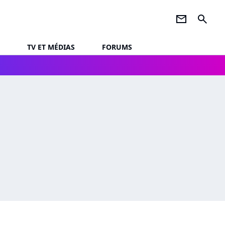
newsletter
search
TV ET MÉDIAS
FORUMS