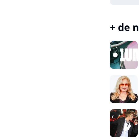
+ de n