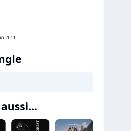
uin 2011
ingle
aussi...