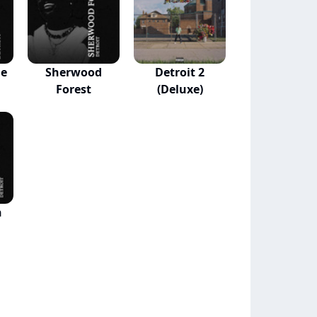
ge
Sherwood
Detroit 2
Forest
(Deluxe)
h