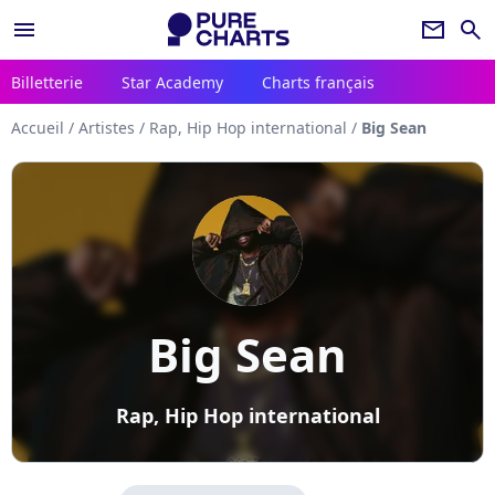
menu
newsletter
search
Billetterie
Star Academy
Charts français
Accueil
/
Artistes
/
Rap, Hip Hop international
/
Big Sean
Big Sean
Rap, Hip Hop international