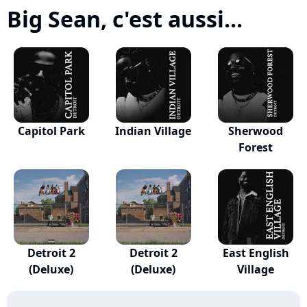
Big Sean, c'est aussi...
Capitol Park
Indian Village
Sherwood
Forest
Detroit 2
Detroit 2
East English
(Deluxe)
(Deluxe)
Village