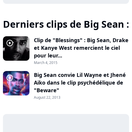
Derniers clips de Big Sean :
Clip de "Blessings" : Big Sean, Drake
player2
et Kanye West remercient le ciel
pour leur...
March 4, 2015
Big Sean convie Lil Wayne et Jhené
player2
Aiko dans le clip psychédélique de
"Beware"
August 22, 2013