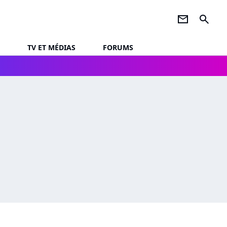
newsletter
search
TV ET MÉDIAS
FORUMS