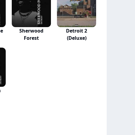
ge
Sherwood
Detroit 2
Forest
(Deluxe)
h