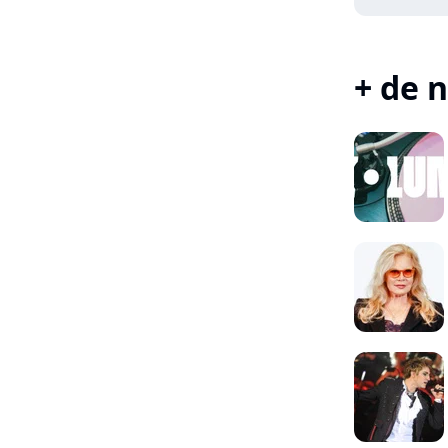
+ de n