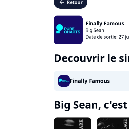
arrow_left
Retour
Finally Famous
Big Sean
Date de sortie: 27 j
Decouvrir le s
Finally Famous
Big Sean, c'est 