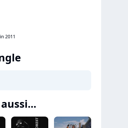
uin 2011
ingle
aussi...