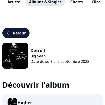
Artiste
Albums & Singles
Charts
Clips
arrow_left
Retour
Detroit
Big Sean
Date de sortie: 5 septembre 2022
Découvrir l'album
Higher
1