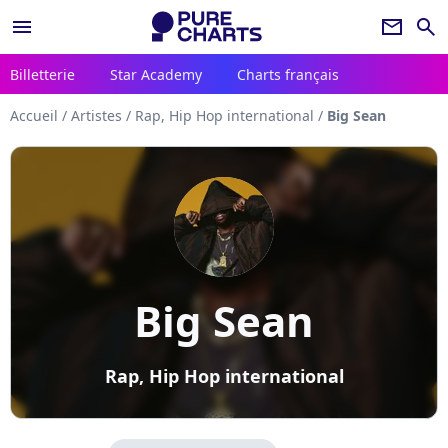
menu
newsletter
search
Billetterie
Star Academy
Charts français
Accueil
/
Artistes
/
Rap, Hip Hop international
/
Big Sean
Big Sean
Rap, Hip Hop international