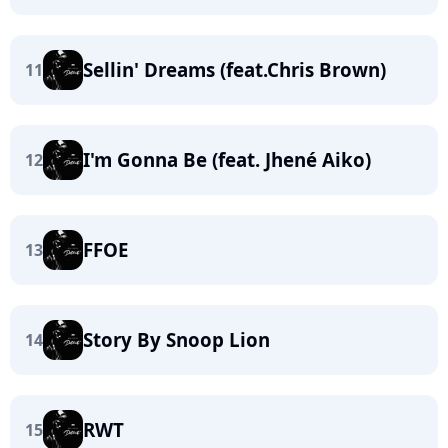
Sellin' Dreams (feat.Chris Brown)
11
I'm Gonna Be (feat. Jhené Aiko)
12
FFOE
13
Story By Snoop Lion
14
RWT
15