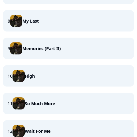
8
My Last
9
Memories (Part II)
10
High
11
So Much More
12
Wait For Me