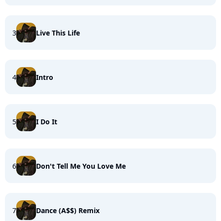
3
Live This Life
4
Intro
5
I Do It
6
Don't Tell Me You Love Me
7
Dance (A$$) Remix