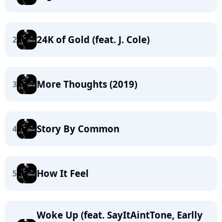
24K of Gold (feat. J. Cole)
2
More Thoughts (2019)
3
Story By Common
4
How It Feel
5
Woke Up (feat. SayItAintTone, Earlly