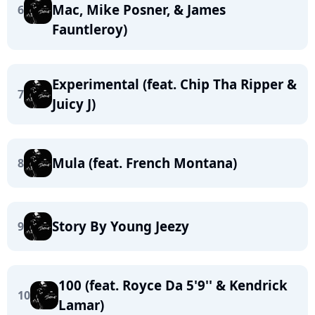
Mac, Mike Posner, & James
6
Fauntleroy)
Experimental (feat. Chip Tha Ripper &
7
Juicy J)
Mula (feat. French Montana)
8
Story By Young Jeezy
9
100 (feat. Royce Da 5'9'' & Kendrick
10
Lamar)