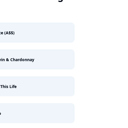
e (A$$)
vin & Chardonnay
 This Life
o