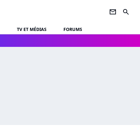
newsletter
search
TV ET MÉDIAS
FORUMS