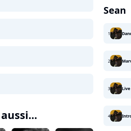
Sean
1
Danc
2
Mar
3
Live
aussi...
4
Intr