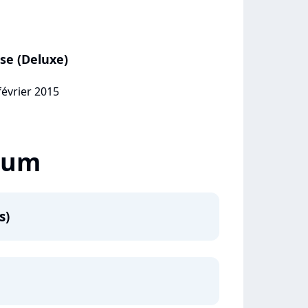
se (Deluxe)
février 2015
lbum
s)