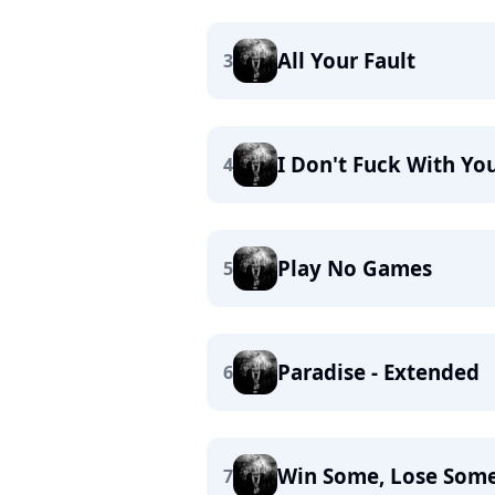
All Your Fault
3
I Don't Fuck With Yo
4
Play No Games
5
Paradise - Extended
6
Win Some, Lose Som
7