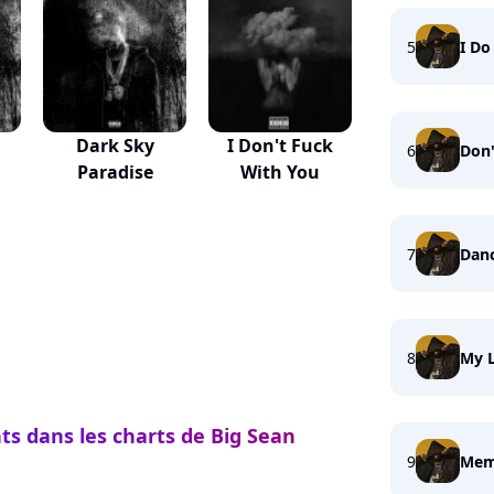
5
I Do 
Dark Sky
I Don't Fuck
6
Don'
Paradise
With You
7
Danc
8
My L
ts dans les charts de Big Sean
9
Memo