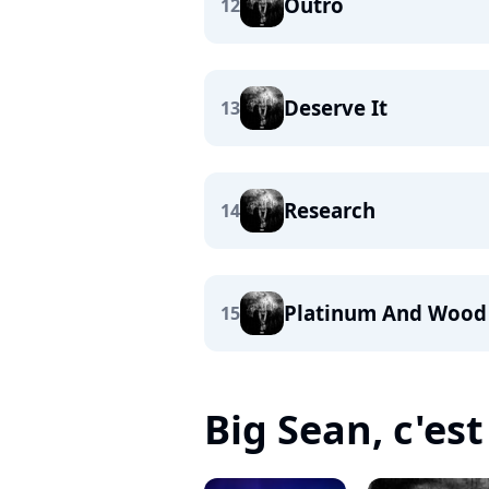
Outro
12
Deserve It
13
Research
14
Platinum And Wood
15
Big Sean, c'est 