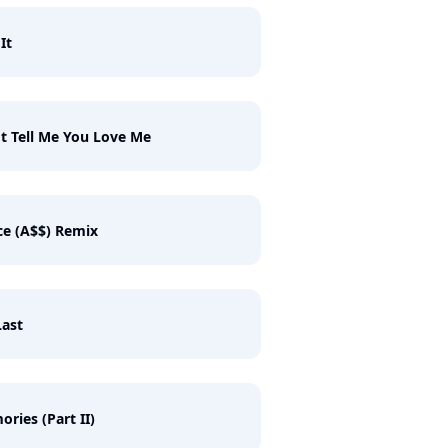
It
t Tell Me You Love Me
e (A$$) Remix
ast
ries (Part II)