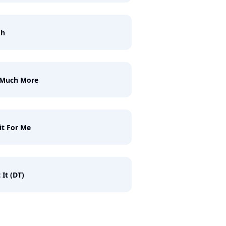
gh
 Much More
t For Me
 It (DT)