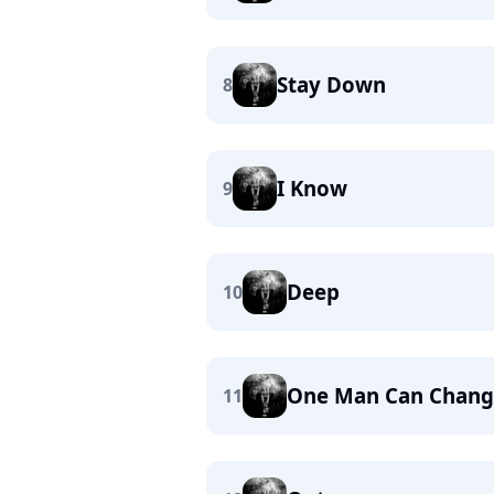
Stay Down
8
I Know
9
Deep
10
One Man Can Chang
11