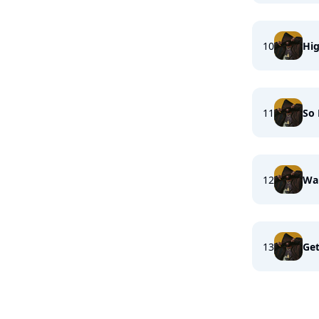
10
Hi
11
So
12
Wai
13
Get