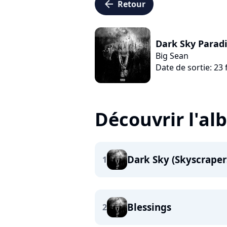
arrow_left
Retour
Dark Sky Paradi
Big Sean
Date de sortie: 23 
Découvrir l'a
Dark Sky (Skyscraper
1
Blessings
2