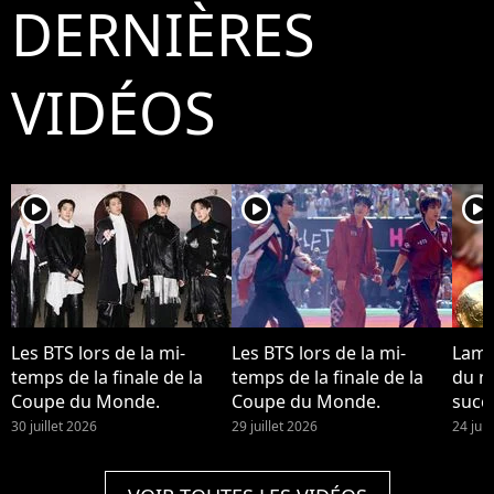
DERNIÈRES
VIDÉOS
player2
player2
player2
Les BTS lors de la mi-
Les BTS lors de la mi-
Lami
temps de la finale de la
temps de la finale de la
du m
Coupe du Monde.
Coupe du Monde.
succo
Desti
30 juillet 2026
29 juillet 2026
24 juil