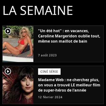
LA SEMAINE
player2
"Un été hot" : en vacances,
Caroline Margeridon oublie tout,
même son maillot de bain
7 août 2023
player2
CINÉ SÉRIE
Madame Web : ne cherchez plus,
on vous a trouvé LE meilleur film
de super-héros de l'année
12 février 2024