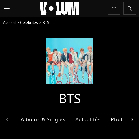
menu
newsletter
search
Accueil
Célébrités
BTS
BTS
chevron_left
chevron_right
phie
Albums & Singles
Actualités
Photos