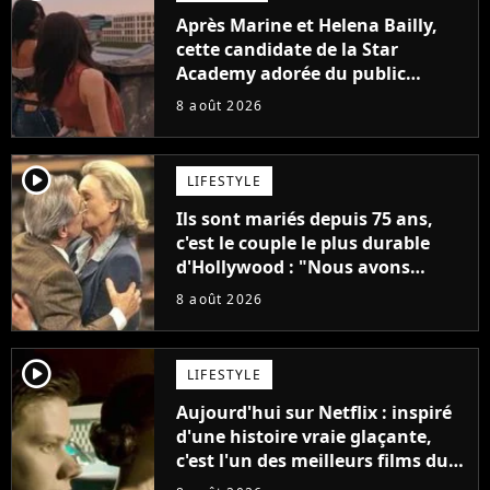
Après Marine et Helena Bailly,
cette candidate de la Star
Academy adorée du public
annonce son premier album,
8 août 2026
"C'est tellement puissant"
player2
LIFESTYLE
Ils sont mariés depuis 75 ans,
c'est le couple le plus durable
d'Hollywood : "Nous avons
avancé jour après jour, et les
8 août 2026
jours se sont transformés en
décennies"
player2
LIFESTYLE
Aujourd'hui sur Netflix : inspiré
d'une histoire vraie glaçante,
c'est l'un des meilleurs films du
21ème siècle