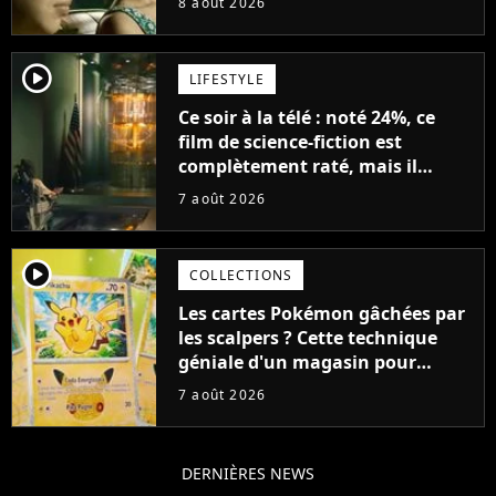
8 août 2026
player2
LIFESTYLE
Ce soir à la télé : noté 24%, ce
film de science-fiction est
complètement raté, mais il
aurait pu être encore pire à
7 août 2026
cause de son acteur
player2
COLLECTIONS
Les cartes Pokémon gâchées par
les scalpers ? Cette technique
géniale d'un magasin pour
ruiner les revendeurs
7 août 2026
DERNIÈRES NEWS