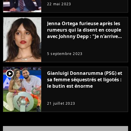
à la rentrée
22 mai 2023
Jenna Ortega furieuse après les
rumeurs qui la disent en couple
avec Johnny Depp : "Je n'arrive
même pas..."
5 septembre 2023
player2
Gianluigi Donnarumma (PSG) et
sa femme séquestrés et ligotés :
le butin est énorme
21 juillet 2023