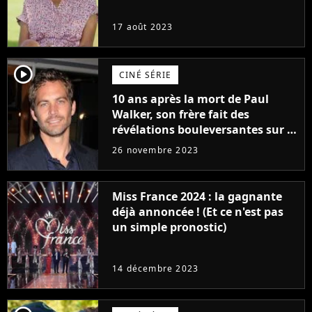
17 août 2023
player2
CINÉ SÉRIE
10 ans après la mort de Paul
Walker, son frère fait des
révélations bouleversantes sur la
réaction des acteurs de Fast and
26 novembre 2023
Furious
Miss France 2024 : la gagnante
déjà annoncée ! (Et ce n'est pas
un simple pronostic)
14 décembre 2023