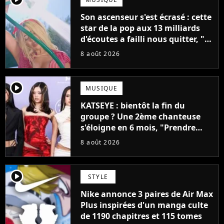
Son ascenseur s'est écrasé : cette
star de la pop aux 13 milliards
d'écoutes a failli nous quitter, "Je
pensais ne plus jamais chanter"
8 août 2026
player2
MUSIQUE
KATSEYE : bientôt la fin du
groupe ? Une 2ème chanteuse
s'éloigne en 6 mois, "Prendre
cette décision n’a pas été facile"
8 août 2026
player2
STYLE
Nike annonce 3 paires de Air Max
Plus inspirées d'un manga culte
de 1190 chapitres et 115 tomes