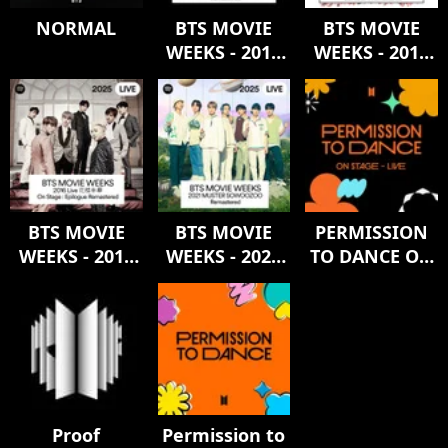
NORMAL
BTS MOVIE
BTS MOVIE
WEEKS - 2017
WEEKS - 2019
Live Trilogy
WORLD TOUR
EPISODE III
‘LOVE
THE WINGS
YOURSELF:
TOUR THE
SPEAK
FINAL
YOURSELF’
Remastered
LONDON
Remastered
BTS MOVIE
BTS MOVIE
PERMISSION
WEEKS - 2016
WEEKS - 2021
TO DANCE ON
Live 花樣年華
MUSTER
STAGE - LIVE
SOWOOZOO
On Stage :
Remastered
Epilogue
Remastered
Proof
Permission to