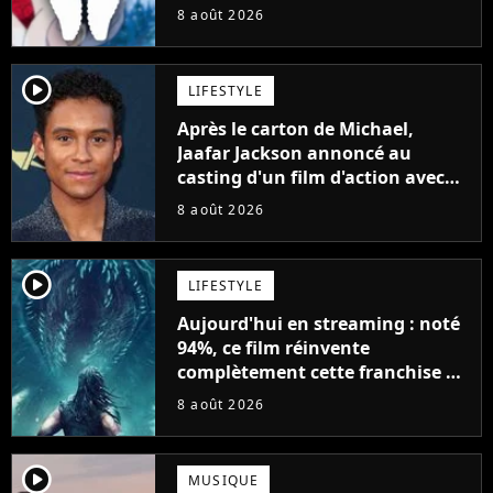
8 août 2026
player2
LIFESTYLE
Après le carton de Michael,
Jaafar Jackson annoncé au
casting d'un film d'action avec
Will Smith
8 août 2026
player2
LIFESTYLE
Aujourd'hui en streaming : noté
94%, ce film réinvente
complètement cette franchise de
science-fiction vieille de 40 ans
8 août 2026
player2
MUSIQUE