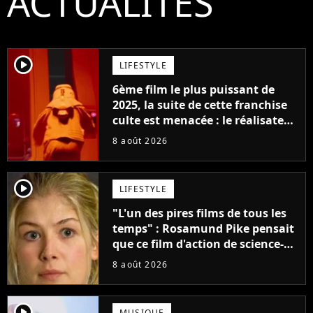
ACTUALITÉS
player2
LIFESTYLE
6ème film le plus puissant de
2025, la suite de cette franchise
culte est menacée : le réalisateur
claque la porte pour "différends
8 août 2026
créatifs"
player2
LIFESTYLE
"L'un des pires films de tous les
temps" : Rosamund Pike pensait
que ce film d'action de science-
fiction avec Dwayne Johnson
8 août 2026
mettrait fin à sa carrière
player2
MUSIQUE