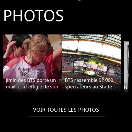
PHOTOS
Jimin des BTS porte un
BTS rassemble 92 000
maillot à l'effigie de son
spectateurs au Stade
Nik
groupe à la Coupe du
de France
Monde.
VOIR TOUTES LES PHOTOS