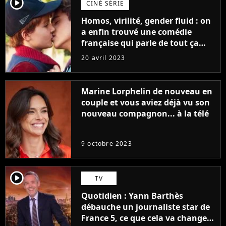
player2
CINÉ SÉRIE
Homos, virilité, gender fluid : on
a enfin trouvé une comédie
française qui parle de tout ça
sans être super ringarde
20 avril 2023
Marine Lorphelin de nouveau en
couple et vous aviez déjà vu son
nouveau compagnon... à la télé
9 octobre 2023
player2
TV
Quotidien : Yann Barthès
débauche un journaliste star de
France 5, ce que cela va changer