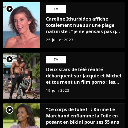
player2
TV
Caroline Ithurbide s'affiche
totalement nue sur une plage
naturiste : "je ne pensais pas que
j'arriverais à le faire..."
25 juillet 2023
player2
TV
Deux stars de télé-réalité
débarquent sur Jacquie et Michel
et tournent un film porno : les
premières images du tournage
19 juin 2023
(exclu)
player2
"Ce corps de folie !" : Karine Le
Marchand enflamme la Toile en
posant en bikini pour ses 55 ans