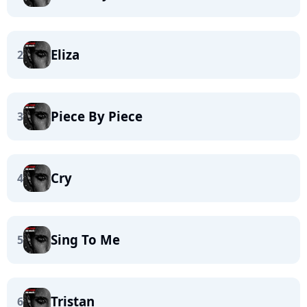
Eliza
2
Piece By Piece
3
Cry
4
Sing To Me
5
Tristan
6