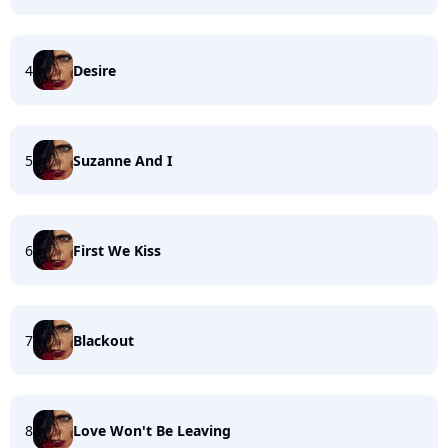
4
Desire
5
Suzanne And I
6
First We Kiss
7
Blackout
8
Love Won't Be Leaving