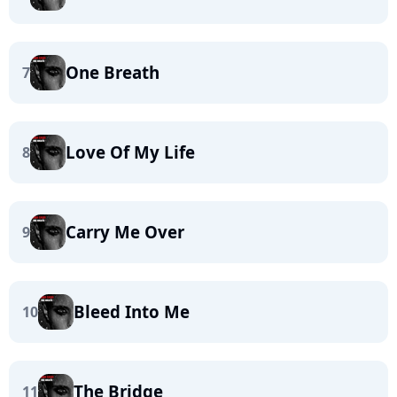
One Breath
7
Love Of My Life
8
Carry Me Over
9
Bleed Into Me
10
The Bridge
11