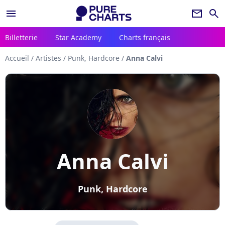
menu
newsletter
search
Billetterie
Star Academy
Charts français
Accueil
/
Artistes
/
Punk, Hardcore
/
Anna Calvi
Anna Calvi
Punk, Hardcore