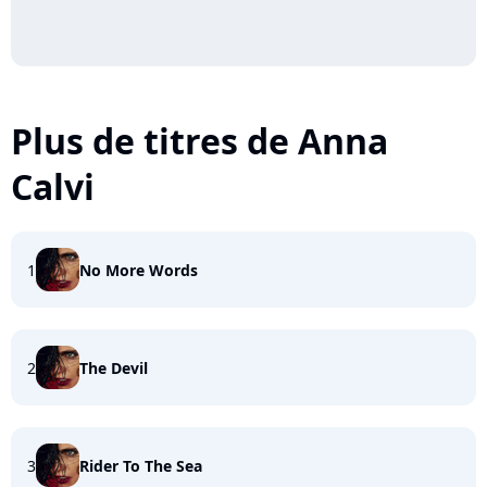
Plus de titres de Anna
Calvi
1
No More Words
2
The Devil
3
Rider To The Sea