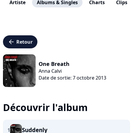
Artiste
Albums & Singles
Charts
Clips
arrow_left
Retour
One Breath
Anna Calvi
Date de sortie: 7 octobre 2013
Découvrir l'album
Suddenly
1