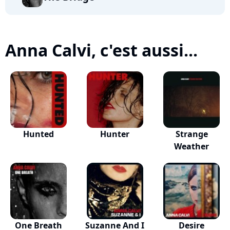
Anna Calvi, c'est aussi...
Hunted
Hunter
Strange
Weather
One Breath
Suzanne And I
Desire