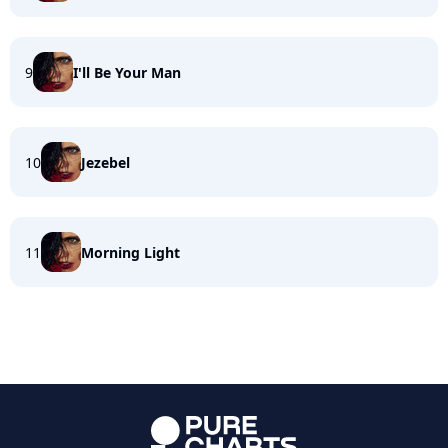
9
I'll Be Your Man
10
Jezebel
11
Morning Light