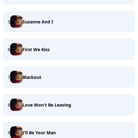
5
Suzanne And I
6
First We Kiss
7
Blackout
8
Love Won't Be Leaving
9
I'll Be Your Man