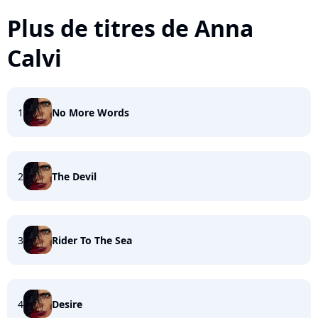
Plus de titres de Anna
Calvi
1
No More Words
2
The Devil
3
Rider To The Sea
4
Desire