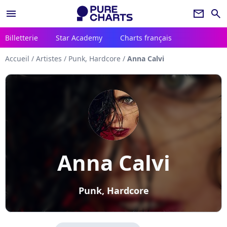
menu
newsletter
search
Billetterie
Star Academy
Charts français
Accueil
/
Artistes
/
Punk, Hardcore
/
Anna Calvi
Anna Calvi
Punk, Hardcore