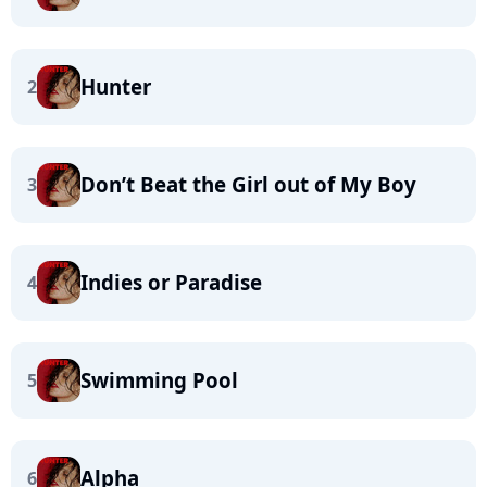
Hunter
2
Don’t Beat the Girl out of My Boy
3
Indies or Paradise
4
Swimming Pool
5
Alpha
6