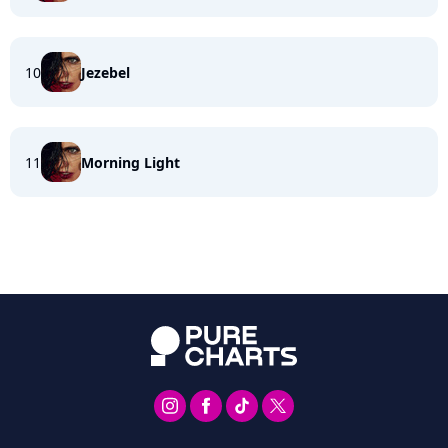
10
Jezebel
11
Morning Light