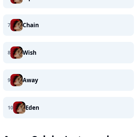
Chain
7
Wish
8
Away
9
Eden
10