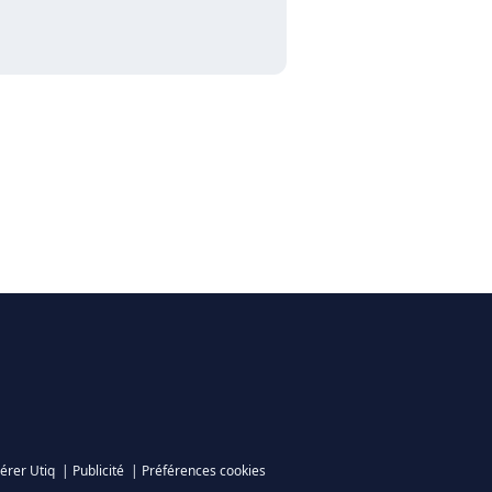
érer Utiq
|
Publicité
|
Préférences cookies