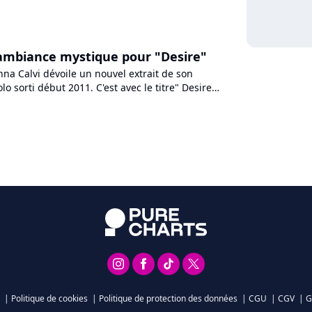
 bacs depuis le mois...
 ambiance mystique pour "Desire"
na Calvi dévoile un nouvel extrait de son
o sorti début 2011. C'est avec le titre" Desire"
la promotion...
|
Politique de cookies
|
Politique de protection des données
|
CGU
|
CGV
|
G