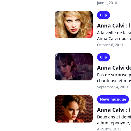
le 14 juillet. Pou
June 1, 2014
Clip
Anna Calvi : 
A la veille de la
Anna Calvi nous 
et tourmentée. Pou
October 6, 2013
Clip
Anna Calvi dé
Pas de surprise p
chanteuse et musi
faire de mieux, n
September 4, 2013
News musique
Anna Calvi :
Deux ans et demi
album éponyme, l
son retour le 7 oc
August 9, 2013