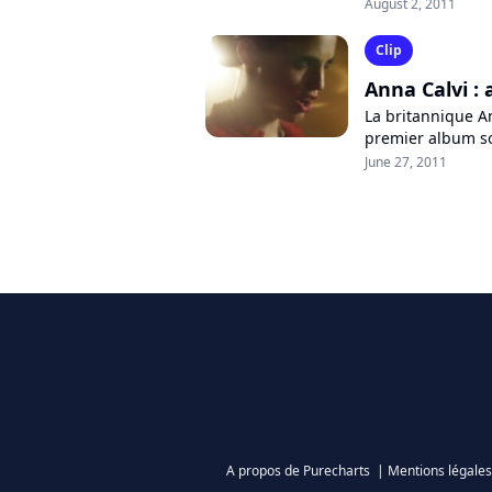
éponyme dans les
August 2, 2011
Clip
Anna Calvi :
La britannique An
premier album sol
qu'elle poursuit 
June 27, 2011
A propos de Purecharts
|
Mentions légales