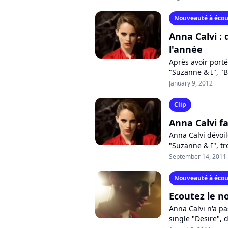
Nouveauté à écou
Anna Calvi :
l'année
Après avoir port
"Suzanne & I", "B
décidé de mettre 
January 9, 2012
Clip
Anna Calvi fa
Anna Calvi dévoil
"Suzanne & I", t
dans les bacs dep
September 14, 2011
Nouveauté à écou
Ecoutez le n
Anna Calvi n'a pa
single "Desire",