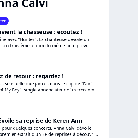
nna Calvi
ter
vient la chasseuse : écoutez !
îne avec "Hunter". La chanteuse dévoile un
e son troisième album du même nom prévu
Clamant haut et fort...
t de retour : regardez !
us sensuelle que jamais dans le clip de "Don't
 of My Boy", single annonciateur d'un troisième
le 31...
évoile sa reprise de Keren Ann
e pour quelques concerts, Anna Calvi dévoile
premier extrait d'un EP de reprises à découvrir