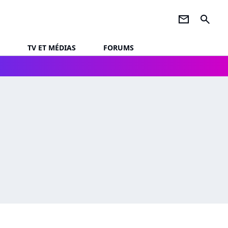
newsletter
search
TV ET MÉDIAS
FORUMS