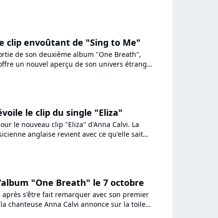
r entamer...
le clip envoûtant de "Sing to Me"
 sortie de son deuxième album "One Breath",
offre un nouvel aperçu de son univers étrange
r illustrer...
voile le clip du single "Eliza"
our le nouveau clip "Eliza" d'Anna Calvi. La
cienne anglaise revient avec ce qu'elle sait
ous entraînant...
 l'album "One Breath" le 7 octobre
 après s'être fait remarquer avec son premier
a chanteuse Anna Calvi annonce sur la toile
tobre avec...