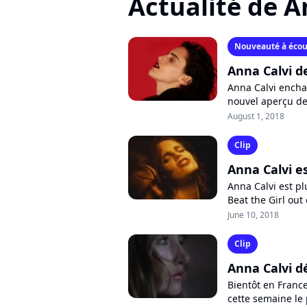
Actualité de A
Nouveauté à écou
Anna Calvi de
Anna Calvi encha
nouvel aperçu d
pour le 31 août. 
August 1, 2018
Clip
Anna Calvi es
Anna Calvi est pl
Beat the Girl out
album prévu pour 
June 10, 2018
Clip
Anna Calvi d
Bientôt en Franc
cette semaine le 