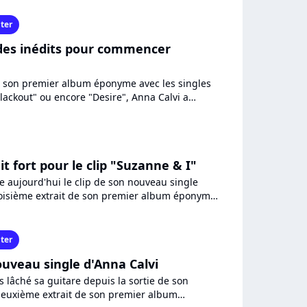
ter
 des inédits pour commencer
é son premier album éponyme avec les singles
lackout" ou encore "Desire", Anna Calvi a
en ligne gratuitement...
it fort pour le clip "Suzanne & I"
e aujourd'hui le clip de son nouveau single
roisième extrait de son premier album éponyme
uis le mois...
ter
ouveau single d'Anna Calvi
s lâché sa guitare depuis la sortie de son
 deuxième extrait de son premier album