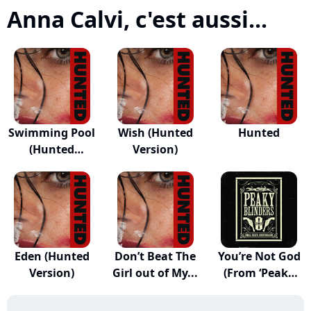
Anna Calvi, c'est aussi...
Swimming Pool
Wish (Hunted
Hunted
(Hunted
Version)
Version)
Eden (Hunted
Don’t Beat The
You’re Not God
Version)
Girl out of My...
(From ‘Peaky
B...