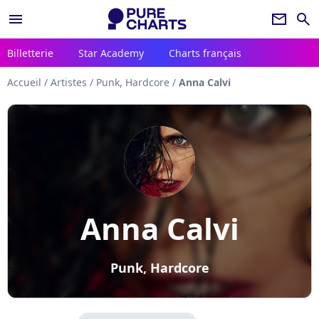
menu
newsletter
search
Billetterie
Star Academy
Charts français
Accueil
/
Artistes
/
Punk, Hardcore
/
Anna Calvi
Anna Calvi
Punk, Hardcore