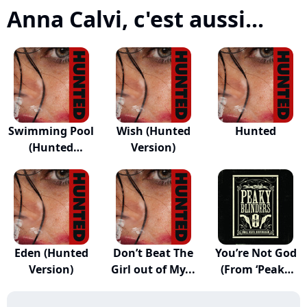
Anna Calvi, c'est aussi...
Swimming Pool
Wish (Hunted
Hunted
(Hunted
Version)
Version)
Eden (Hunted
Don’t Beat The
You’re Not God
Version)
Girl out of My...
(From ‘Peaky
B...