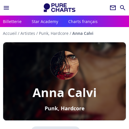
menu
newsletter
search
Billetterie
Star Academy
Charts français
Accueil
/
Artistes
/
Punk, Hardcore
/
Anna Calvi
Anna Calvi
Punk, Hardcore