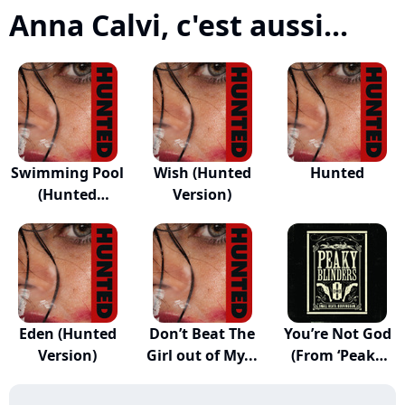
Anna Calvi, c'est aussi...
Swimming Pool
Wish (Hunted
Hunted
(Hunted
Version)
Version)
Eden (Hunted
Don’t Beat The
You’re Not God
Version)
Girl out of My...
(From ‘Peaky
B...