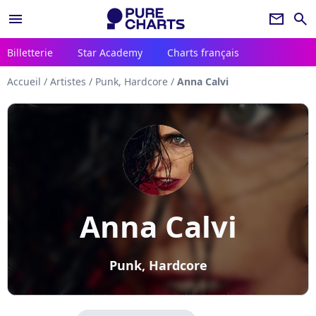
menu
newsletter
search
Billetterie
Star Academy
Charts français
Accueil
/
Artistes
/
Punk, Hardcore
/
Anna Calvi
Anna Calvi
Punk, Hardcore