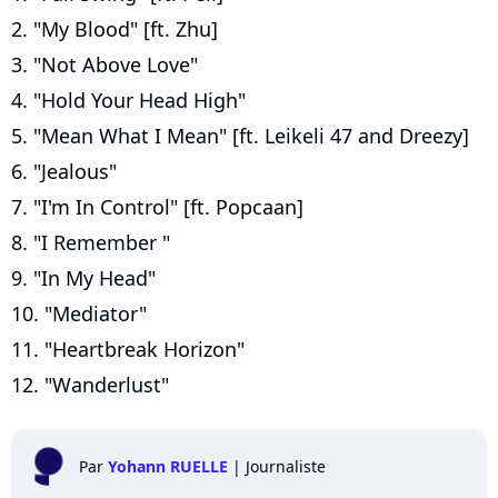
2. "My Blood" [ft. Zhu]
3. "Not Above Love"
4. "Hold Your Head High"
5. "Mean What I Mean" [ft. Leikeli 47 and Dreezy]
6. "Jealous"
7. "I'm In Control" [ft. Popcaan]
8. "I Remember "
9. "In My Head"
10. "Mediator"
11. "Heartbreak Horizon"
12. "Wanderlust"
Par
Yohann RUELLE
|
Journaliste