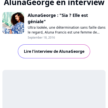
AlunaGeorge en interview
AlunaGeorge : "Sia ? Elle est
géniale"
Ultra lookée, une détermination sans faille dans
le regard, Aluna Francis est une femme de
pouvoir. Rencontrée à Paris, le visage et la
September 18, 2016
chanteuse du duo AlunaGeorge évoque la
genèse de son nouvel album "I Remember",
Lire l'interview de AlunaGeorge
l'importance de respecter son intégrité
artistique, son admiration pour Frank Ocean et
sa f...