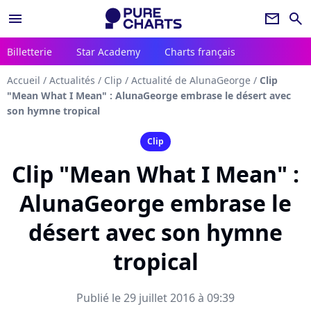
menu
newsletter
search
Billetterie
Star Academy
Charts français
Accueil
/
Actualités
/
Clip
/
Actualité de AlunaGeorge
/
Clip
"Mean What I Mean" : AlunaGeorge embrase le désert avec
son hymne tropical
Clip
Clip "Mean What I Mean" :
AlunaGeorge embrase le
désert avec son hymne
tropical
Publié le 29 juillet 2016 à 09:39