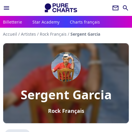
menu
newsletter
search
Billetterie
Star Academy
Charts français
Accueil
/
Artistes
/
Rock Français
/
Sergent Garcia
Sergent Garcia
Rock Français