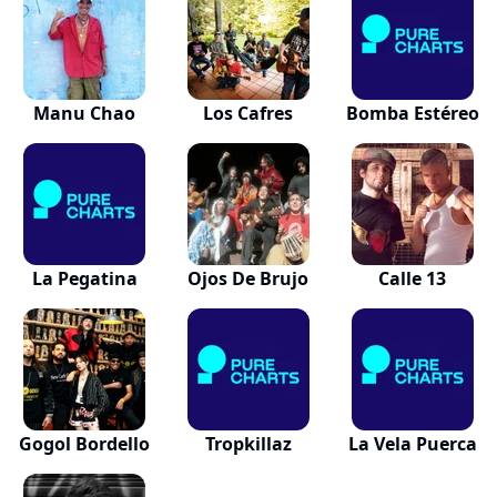
Manu Chao
Los Cafres
Bomba Estéreo
La Pegatina
Ojos De Brujo
Calle 13
Gogol Bordello
Tropkillaz
La Vela Puerca