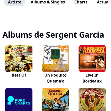
Artiste
Albums & Singles
Charts
Actuali
Albums de Sergent Garcia
Best Of
Un Poquito
Live In
Quema'o
Bordeaux