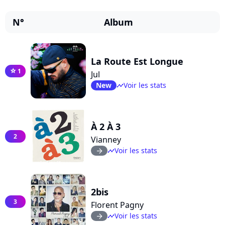
N°
Album
La Route Est Longue
1
star
Jul
New
Voir les stats
timeline
À 2 À 3
2
Vianney
Voir les stats
arrow_right
timeline
2bis
3
Florent Pagny
Voir les stats
arrow_right
timeline