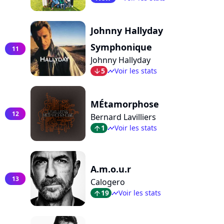
Johnny Hallyday
Symphonique
11
Johnny Hallyday
5
Voir les stats
arrow_bot
timeline
MÉtamorphose
12
Bernard Lavilliers
1
Voir les stats
arrow_top
timeline
A.m.o.u.r
13
Calogero
19
Voir les stats
arrow_top
timeline