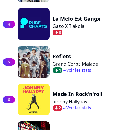
La Melo Est Gangx
4
Gazo X Tiakola
3
arrow_bot
Reflets
5
Grand Corps Malade
4
Voir les stats
arrow_top
timeline
Made In Rock'n'roll
6
Johnny Hallyday
2
Voir les stats
arrow_bot
timeline