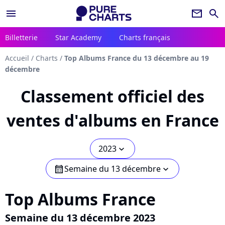
menu
newsletter
search
Billetterie
Star Academy
Charts français
Accueil
/
Charts
/
Top Albums France du 13 décembre au 19
décembre
Classement officiel des
ventes d'albums en France
2023
chevron_bot
Semaine du 13 décembre
calendar
chevron_bot
Top Albums France
Semaine du 13 décembre 2023