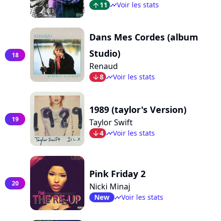
11
Voir les stats
arrow_top
timeline
Dans Mes Cordes (album
Studio)
18
Renaud
8
Voir les stats
arrow_bot
timeline
1989 (taylor's Version)
19
Taylor Swift
4
Voir les stats
arrow_bot
timeline
Pink Friday 2
20
Nicki Minaj
New
Voir les stats
timeline