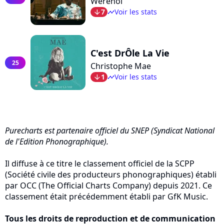
Werenoi
7
Voir les stats
arrow_bot
timeline
C'est DrÔle La Vie
25
Christophe Mae
1
Voir les stats
arrow_bot
timeline
Purecharts est partenaire officiel du SNEP (Syndicat National
de l'Edition Phonographique).
Il diffuse à ce titre le classement officiel de la SCPP
(Société civile des producteurs phonographiques) établi
par OCC (The Official Charts Company) depuis 2021. Ce
classement était précédemment établi par GfK Music.
Tous les droits de reproduction et de communication