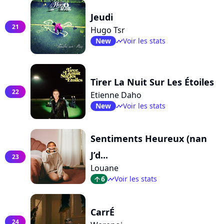
Jeudi
21
Hugo Tsr
New
Voir les stats
timeline
Tirer La Nuit Sur Les Étoiles
22
Etienne Daho
New
Voir les stats
timeline
Sentiments Heureux (nan
J’d...
23
Louane
6
Voir les stats
arrow_top
timeline
CarrÉ
24