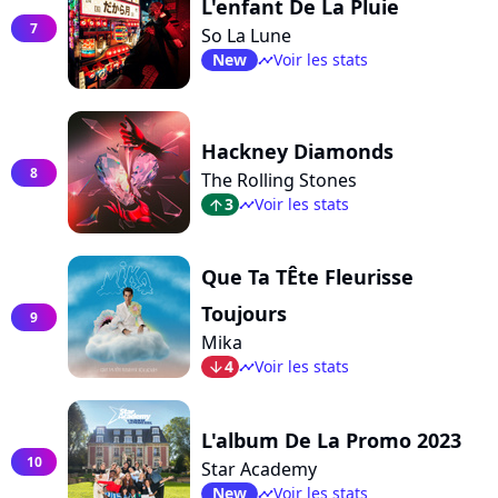
L'enfant De La Pluie
7
So La Lune
New
Voir les stats
timeline
Hackney Diamonds
8
The Rolling Stones
3
Voir les stats
arrow_top
timeline
Que Ta TÊte Fleurisse
Toujours
9
Mika
4
Voir les stats
arrow_bot
timeline
L'album De La Promo 2023
10
Star Academy
New
Voir les stats
timeline