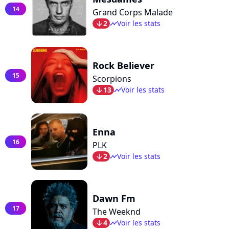
14
Grand Corps Malade
2
Voir les stats
arrow_bot
timeline
Rock Believer
15
Scorpions
13
Voir les stats
arrow_bot
timeline
Enna
16
PLK
2
Voir les stats
arrow_bot
timeline
Dawn Fm
17
The Weeknd
4
Voir les stats
arrow_bot
timeline