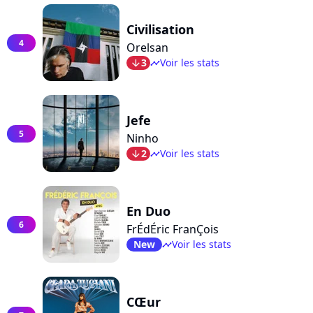
Civilisation
4
Orelsan
3
Voir les stats
arrow_bot
timeline
Jefe
5
Ninho
2
Voir les stats
arrow_bot
timeline
En Duo
6
FrÉdÉric FranÇois
New
Voir les stats
timeline
CŒur