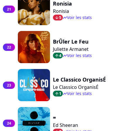
Ronisia
21
Ronisia
5
Voir les stats
arrow_bot
timeline
BrÛler Le Feu
22
Juliette Armanet
4
Voir les stats
arrow_top
timeline
Le Classico OrganisÉ
23
Le Classico OrganisÉ
1
Voir les stats
arrow_top
timeline
=
24
Ed Sheeran