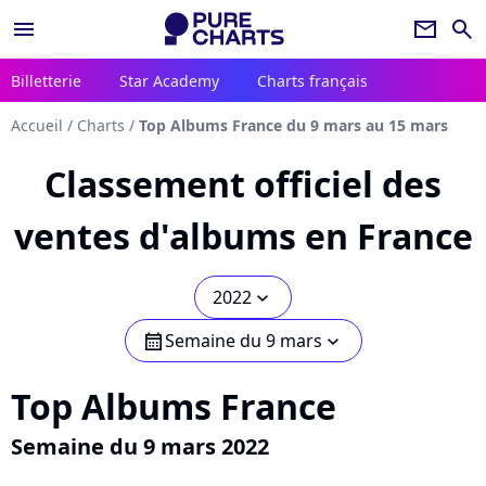
menu
newsletter
search
Billetterie
Star Academy
Charts français
Accueil
/
Charts
/
Top Albums France du 9 mars au 15 mars
Classement officiel des
ventes d'albums en France
2022
chevron_bot
Semaine du 9 mars
calendar
chevron_bot
Top Albums France
Semaine du 9 mars 2022