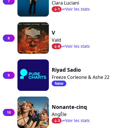
7
Clara Luciani
1
Voir les stats
arrow_bot
timeline
V
8
Vald
4
Voir les stats
arrow_bot
timeline
Riyad Sadio
9
Freeze Corleone & Ashe 22
New
Nonante-cinq
10
AngÈle
3
Voir les stats
arrow_bot
timeline