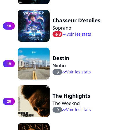
Chasseur D'etoiles
18
Soprano
3
Voir les stats
arrow_bot
timeline
Destin
19
Ninho
Voir les stats
arrow_right
timeline
The Highlights
20
The Weeknd
Voir les stats
arrow_right
timeline