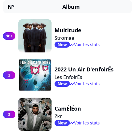
N°
Album
Multitude
1
star
Stromae
New
Voir les stats
timeline
2022 Un Air D'enfoirÉs
2
Les EnfoirÉs
New
Voir les stats
timeline
CamÉlÉon
3
Zkr
New
Voir les stats
timeline