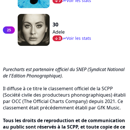
7
Voir les stats
arrow_bot
timeline
30
25
Adele
3
Voir les stats
arrow_bot
timeline
Purecharts est partenaire officiel du SNEP (Syndicat National
de l'Edition Phonographique).
Il diffuse à ce titre le classement officiel de la SCPP
(Société civile des producteurs phonographiques) établi
par OCC (The Official Charts Company) depuis 2021. Ce
classement était précédemment établi par GfK Music.
Tous les droits de reproduction et de communication
au public sont réservés à la SCPP, et toute copie de ce