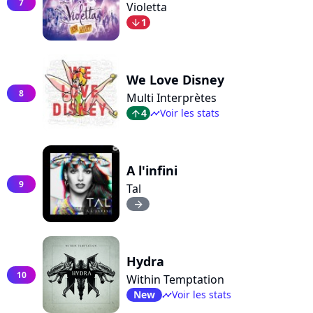
7
Violetta
1
arrow_bot
We Love Disney
8
Multi Interprètes
4
Voir les stats
arrow_top
timeline
A l'infini
9
Tal
arrow_right
Hydra
10
Within Temptation
New
Voir les stats
timeline