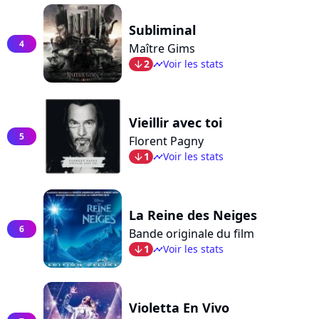
Subliminal
4
Maître Gims
2
Voir les stats
arrow_bot
timeline
Vieillir avec toi
5
Florent Pagny
1
Voir les stats
arrow_bot
timeline
La Reine des Neiges
6
Bande originale du film
1
Voir les stats
arrow_bot
timeline
Violetta En Vivo