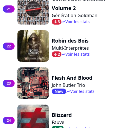
Volume 2
21
Génération Goldman
3
Voir les stats
arrow_bot
timeline
Robin des Bois
22
Multi-Interprètes
2
Voir les stats
arrow_bot
timeline
Flesh And Blood
23
John Butler Trio
New
Voir les stats
timeline
Blizzard
24
Fauve