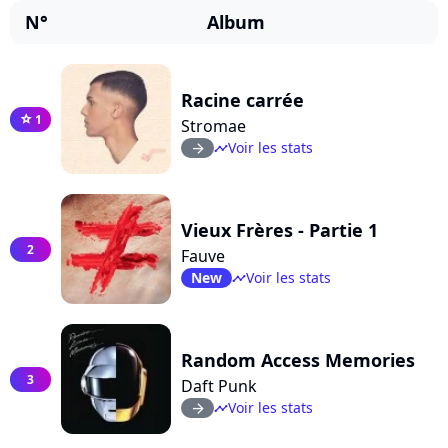
N°
Album
Racine carrée
1
star
Stromae
Voir les stats
arrow_right
timeline
Vieux Frères - Partie 1
2
Fauve
New
Voir les stats
timeline
Random Access Memories
3
Daft Punk
Voir les stats
arrow_right
timeline