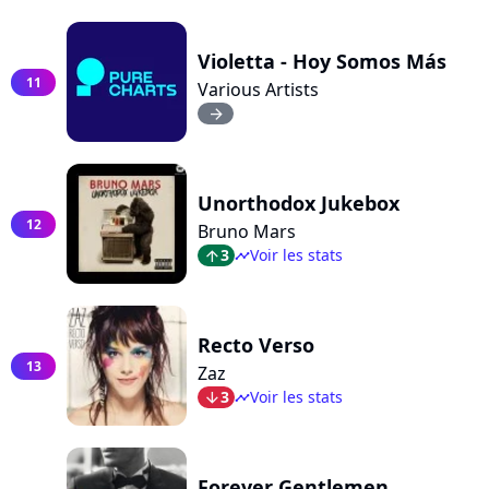
Violetta - Hoy Somos Más
11
Various Artists
arrow_right
Unorthodox Jukebox
12
Bruno Mars
3
Voir les stats
arrow_top
timeline
Recto Verso
13
Zaz
3
Voir les stats
arrow_bot
timeline
Forever Gentlemen