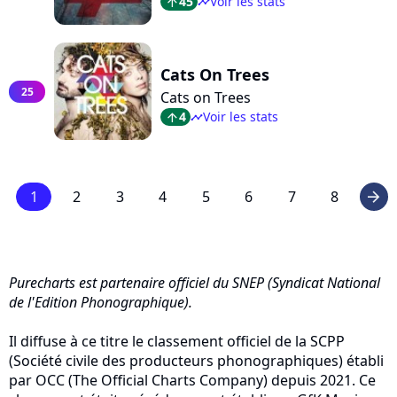
45
Voir les stats
arrow_top
timeline
Cats On Trees
25
Cats on Trees
4
Voir les stats
arrow_top
timeline
1
2
3
4
5
6
7
8
arrow_right
Purecharts est partenaire officiel du SNEP (Syndicat National
de l'Edition Phonographique).
Il diffuse à ce titre le classement officiel de la SCPP
(Société civile des producteurs phonographiques) établi
par OCC (The Official Charts Company) depuis 2021. Ce