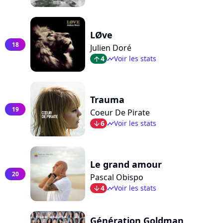
LØve
18
Julien Doré
4
Voir les stats
arrow_top
timeline
Trauma
19
Coeur De Pirate
6
Voir les stats
arrow_bot
timeline
Le grand amour
20
Pascal Obispo
4
Voir les stats
arrow_bot
timeline
Génération Goldman