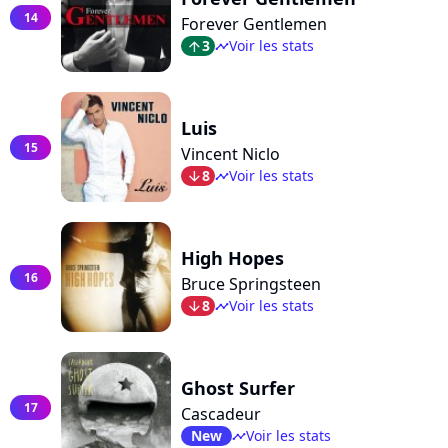
14
Forever Gentlemen
3
Voir les stats
arrow_top
timeline
Luis
15
Vincent Niclo
8
Voir les stats
arrow_bot
timeline
High Hopes
16
Bruce Springsteen
8
Voir les stats
arrow_bot
timeline
Ghost Surfer
17
Cascadeur
New
Voir les stats
timeline