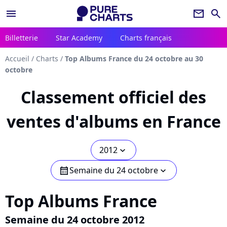
menu
newsletter
search
Billetterie
Star Academy
Charts français
Accueil
/
Charts
/
Top Albums France du 24 octobre au 30
octobre
Classement officiel des
ventes d'albums en France
2012
chevron_bot
Semaine du 24 octobre
calendar
chevron_bot
Top Albums France
Semaine du 24 octobre 2012