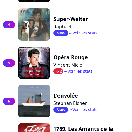
Super-Welter
4
Raphaël
New
Voir les stats
timeline
Opéra Rouge
5
Vincent Niclo
2
Voir les stats
arrow_bot
timeline
L'envolée
6
Stephan Eicher
New
Voir les stats
timeline
1789, Les Amants de la