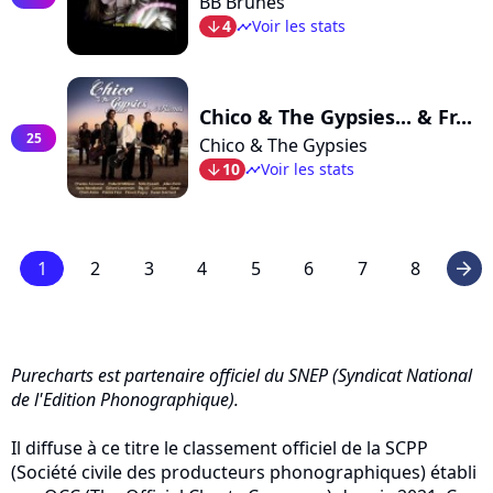
BB Brunes
4
Voir les stats
arrow_bot
timeline
Chico & The Gypsies... & Fr...
25
Chico & The Gypsies
10
Voir les stats
arrow_bot
timeline
1
2
3
4
5
6
7
8
arrow_right
Purecharts est partenaire officiel du SNEP (Syndicat National
de l'Edition Phonographique).
Il diffuse à ce titre le classement officiel de la SCPP
(Société civile des producteurs phonographiques) établi