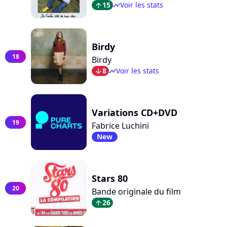
15
Voir les stats
arrow_top
timeline
Birdy
18
Birdy
8
Voir les stats
arrow_bot
timeline
Variations CD+DVD
19
Fabrice Luchini
New
Stars 80
20
Bande originale du film
26
arrow_top