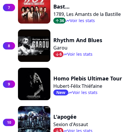
Bast...
7
1789, Les Amants de la Bastille
36
Voir les stats
arrow_top
timeline
Rhythm And Blues
8
Garou
6
Voir les stats
arrow_bot
timeline
Homo Plebis Ultimae Tour
9
Hubert-Félix Thiéfaine
New
Voir les stats
timeline
L'apogée
10
Sexion d'Assaut
5
Voir les stats
arrow_bot
timeline