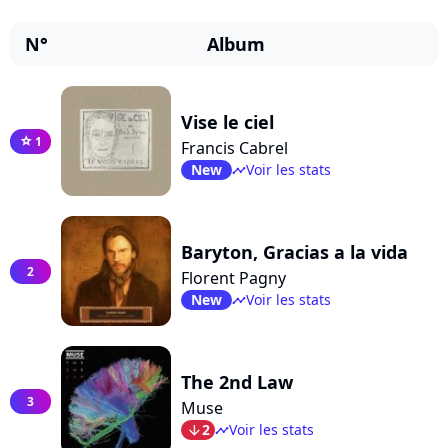
N°
Album
Vise le ciel
1
star
Francis Cabrel
New
Voir les stats
timeline
Baryton, Gracias a la vida
2
Florent Pagny
New
Voir les stats
timeline
The 2nd Law
3
Muse
2
Voir les stats
arrow_bot
timeline