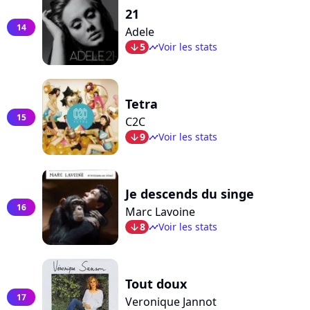
21
14
Adele
5
Voir les stats
arrow_bot
timeline
Tetra
15
C2C
9
Voir les stats
arrow_bot
timeline
Je descends du singe
16
Marc Lavoine
8
Voir les stats
arrow_bot
timeline
Tout doux
17
Veronique Jannot