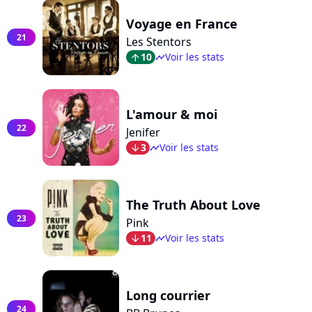
Voyage en France
21
Les Stentors
10
Voir les stats
arrow_top
timeline
L'amour & moi
22
Jenifer
3
Voir les stats
arrow_bot
timeline
The Truth About Love
23
Pink
11
Voir les stats
arrow_bot
timeline
Long courrier
24