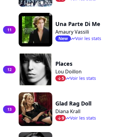
Una Parte Di Me
11
Amaury Vassili
New
Voir les stats
timeline
Places
12
Lou Doillon
5
Voir les stats
arrow_bot
timeline
Glad Rag Doll
13
Diana Krall
9
Voir les stats
arrow_bot
timeline