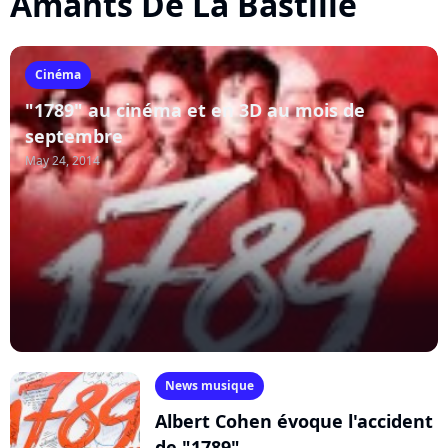
Amants De La Bastille
Cinéma
"1789" au cinéma et en 3D au mois de
septembre
May 24, 2014
News musique
Albert Cohen évoque l'accident
de "1789"