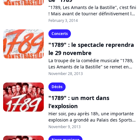
"1789, Les Amants de la Bastille", c'est fini
! Mais avant de tourner définitivement la
page, Albert Cohen revient sur le terrible
February 3, 2014
accident qui a fait...
Concerts
"1789" : le spectacle reprendra
le 29 novembre
La troupe de la comédie musicale "1789,
Les Amants de la Bastille" se remet en
selle et montera sur la scène du Palais
November 28, 2013
des Sports ce vendredi 29 novembre,...
Décès
"1789" : un mort dans
l'explosion
Hier soir, peu après 18h, une importante
explosion a grondé au Palais des Sports
de Paris, dans le 15ème arrondissement,
November 9, 2013
alors que se déroulaient les...
News musique