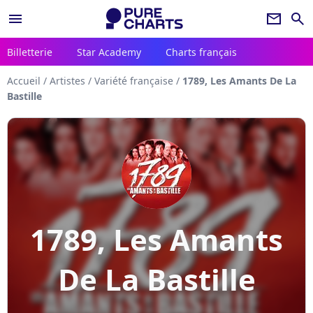
menu
newsletter
search
Billetterie
Star Academy
Charts français
Accueil
/
Artistes
/
Variété française
/
1789, Les Amants De La
Bastille
1789, Les Amants
De La Bastille