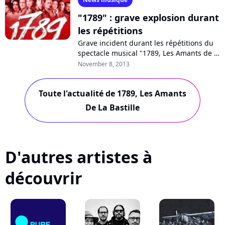
"1789" : grave explosion durant
les répétitions
Grave incident durant les répétitions du
spectacle musical "1789, Les Amants de la
Bastille". L'explosion accidentelle d'un
November 8, 2013
engin pyrotechnique a fait...
Toute l'actualité de 1789, Les Amants
De La Bastille
D'autres artistes à
découvrir