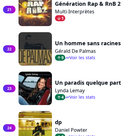
Génération Rap & RnB 2
21
Multi-Interprètes
1
arrow_bot
Un homme sans racines
22
Gérald De Palmas
9
Voir les stats
arrow_top
timeline
Un paradis quelque part
23
Lynda Lemay
4
Voir les stats
arrow_top
timeline
dp
24
Daniel Powter