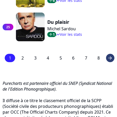
6
Voir les stats
arrow_top
timeline
Du plaisir
25
Michel Sardou
1
Voir les stats
arrow_top
timeline
1
2
3
4
5
6
7
8
arrow_right
Purecharts est partenaire officiel du SNEP (Syndicat National
de l'Edition Phonographique).
Il diffuse à ce titre le classement officiel de la SCPP
(Société civile des producteurs phonographiques) établi
par OCC (The Official Charts Company) depuis 2021. Ce