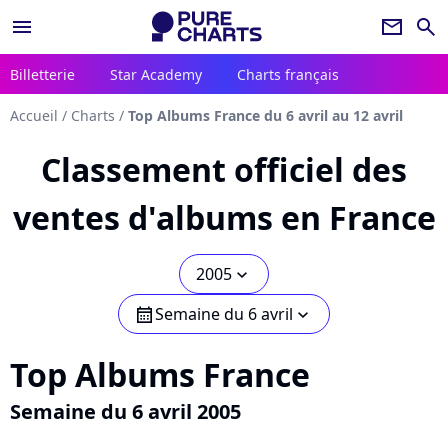
menu
newsletter
search
Billetterie
Star Academy
Charts français
Accueil
/
Charts
/
Top Albums France du 6 avril au 12 avril
Classement officiel des
ventes d'albums en France
2005
chevron_bot
Semaine du 6 avril
calendar
chevron_bot
Top Albums France
Semaine du 6 avril 2005