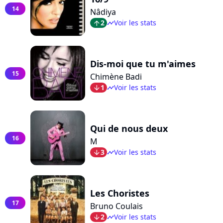
14
Nâdiya
2
Voir les stats
arrow_top
timeline
Dis-moi que tu m'aimes
15
Chimène Badi
1
Voir les stats
arrow_bot
timeline
Qui de nous deux
16
M
3
Voir les stats
arrow_bot
timeline
Les Choristes
17
Bruno Coulais
2
Voir les stats
arrow_bot
timeline