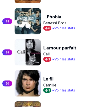
...Phobia
18
Benassi Bros.
6
Voir les stats
arrow_bot
timeline
L'amour parfait
19
Cali
1
Voir les stats
arrow_bot
timeline
Le fil
20
Camille
1
Voir les stats
arrow_top
timeline