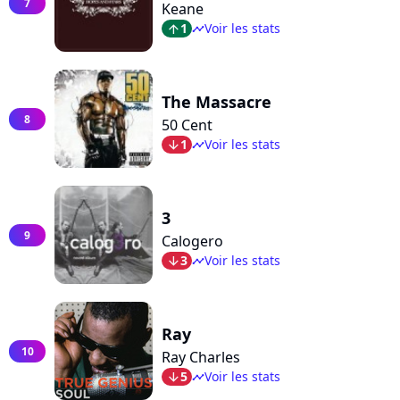
7
Keane
1
Voir les stats
arrow_top
timeline
The Massacre
8
50 Cent
1
Voir les stats
arrow_bot
timeline
3
9
Calogero
3
Voir les stats
arrow_bot
timeline
Ray
10
Ray Charles
5
Voir les stats
arrow_bot
timeline