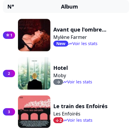
N°
Album
Avant que l'ombre...
1
star
Mylène Farmer
New
Voir les stats
timeline
Hotel
2
Moby
Voir les stats
arrow_right
timeline
Le train des Enfoirés
3
Les Enfoirés
2
Voir les stats
arrow_bot
timeline