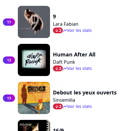
9
11
Lara Fabian
2
Voir les stats
arrow_bot
timeline
Human After All
12
Daft Punk
2
Voir les stats
arrow_bot
timeline
Debout les yeux ouverts
13
Sinsemilia
2
Voir les stats
arrow_bot
timeline
16/9