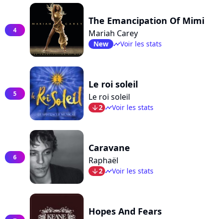
The Emancipation Of Mimi
4
Mariah Carey
New
Voir les stats
timeline
Le roi soleil
5
Le roi soleil
2
Voir les stats
arrow_bot
timeline
Caravane
6
Raphaël
2
Voir les stats
arrow_bot
timeline
Hopes And Fears