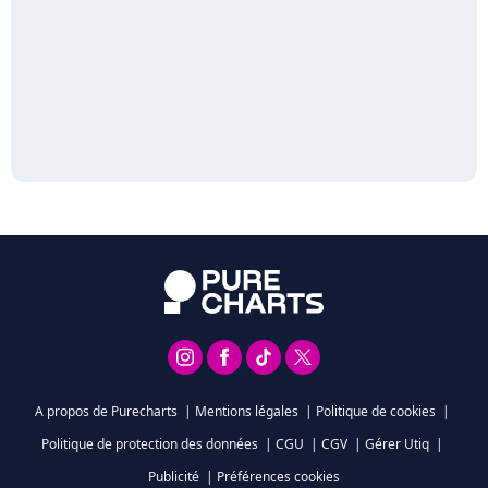
A propos de Purecharts
|
Mentions légales
|
Politique de cookies
|
Politique de protection des données
|
CGU
|
CGV
|
Gérer Utiq
|
Publicité
|
Préférences cookies