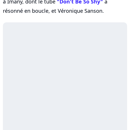
à Imany, dont le tube
"Don't Be So Shy"
a
résonné en boucle, et Véronique Sanson.