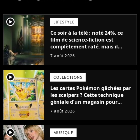
player2
LIFESTYLE
Ce soir à la télé : noté 24%, ce
film de science-fiction est
complètement raté, mais il
aurait pu être encore pire à
7 août 2026
cause de son acteur
player2
COLLECTIONS
Les cartes Pokémon gâchées par
les scalpers ? Cette technique
géniale d'un magasin pour
ruiner les revendeurs
7 août 2026
player2
MUSIQUE