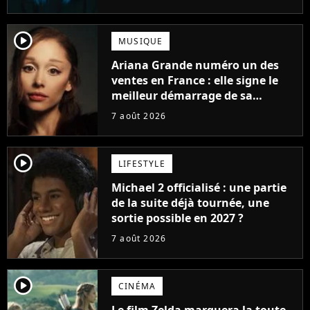
player2
MUSIQUE
Ariana Grande numéro un des
ventes en France : elle signe le
meilleur démarrage de sa
carrière avec son album Petal
7 août 2026
player2
LIFESTYLE
Michael 2 officialisé : une partie
de la suite déjà tournée, une
sortie possible en 2027 ?
7 août 2026
player2
CINÉMA