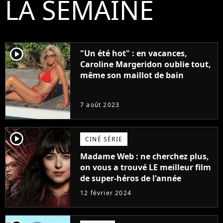
LA SEMAINE
player2
"Un été hot" : en vacances,
Caroline Margeridon oublie tout,
même son maillot de bain
7 août 2023
player2
CINÉ SÉRIE
Madame Web : ne cherchez plus,
on vous a trouvé LE meilleur film
de super-héros de l'année
12 février 2024