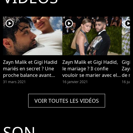
player2
player2
player2
Zayn Malik et Gigi Hadid
Zayn Malik et Gigi Hadid,
Gigi
mariés en secret ? Une
le mariage ? Il confie
Zayn
proche balance avant
vouloir se marier avec elle
de me
d'assurer s'être trompée
dans sa nouvelle chanson
enfi
31 mars 2021
16 janvier 2021
16 juil
When Love's Around de
son nouvel album
VOIR TOUTES LES VIDÉOS
"Nobody is Listening"
SON