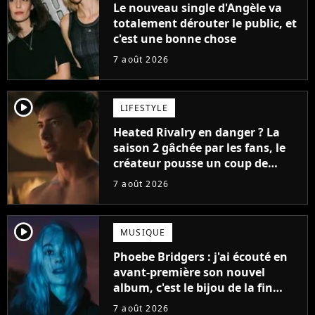
Le nouveau single d'Angèle va
totalement dérouter le public, et
c'est une bonne chose
7 août 2026
player2
LIFESTYLE
Heated Rivalry en danger ? La
saison 2 gâchée par les fans, le
créateur pousse un coup de
gueule
7 août 2026
player2
MUSIQUE
Phoebe Bridgers : j'ai écouté en
avant-première son nouvel
album, c'est le bijou de la fin
d'été
7 août 2026