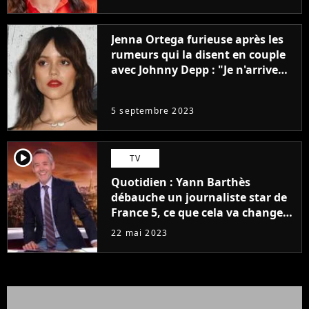
Jenna Ortega furieuse après les
rumeurs qui la disent en couple
avec Johnny Depp : "Je n'arrive
même pas..."
5 septembre 2023
player2
TV
Quotidien : Yann Barthès
débauche un journaliste star de
France 5, ce que cela va changer
à la rentrée
22 mai 2023