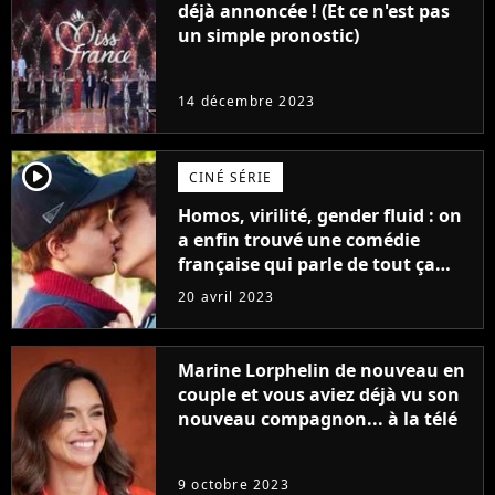
déjà annoncée ! (Et ce n'est pas
un simple pronostic)
14 décembre 2023
player2
CINÉ SÉRIE
Homos, virilité, gender fluid : on
a enfin trouvé une comédie
française qui parle de tout ça
sans être super ringarde
20 avril 2023
Marine Lorphelin de nouveau en
couple et vous aviez déjà vu son
nouveau compagnon... à la télé
9 octobre 2023