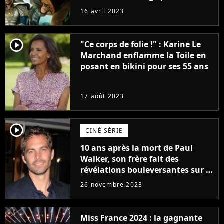
raison très spéciale
16 avril 2023
player2
"Ce corps de folie !" : Karine Le
Marchand enflamme la Toile en
posant en bikini pour ses 55 ans
17 août 2023
player2
CINÉ SÉRIE
10 ans après la mort de Paul
Walker, son frère fait des
révélations bouleversantes sur la
réaction des acteurs de Fast and
26 novembre 2023
Furious
Miss France 2024 : la gagnante