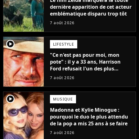
Le film Zelda marquera la toute
dernière apparition de cet acteur
emblématique disparu trop tôt
7 août 2026
player2
LIFESTYLE
"Ce n'est pas pour moi, mon
pote" : il y a 33 ans, Harrison
Ford refusait l'un des plus
grands succès de tous les temps
7 août 2026
player2
MUSIQUE
Madonna et Kylie Minogue :
pourquoi le duo le plus attendu
de la pop a mis 25 ans à se faire
7 août 2026