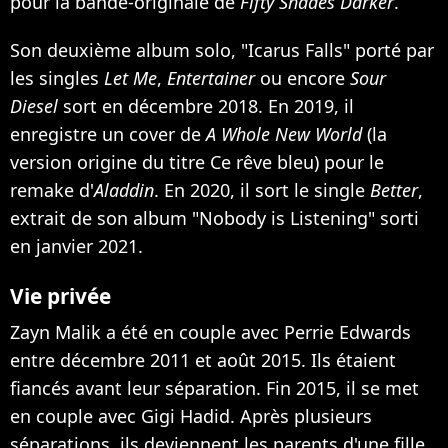
pour la bande-originale de
Fifty Shades Darker
.
Son deuxième album solo, "Icarus Falls" porté par
les singles
Let Me
,
Entertainer
ou encore
Sour
Diesel
sort en décembre 2018. En 2019, il
enregistre un cover de
A Whole New World
(la
version origine du titre Ce rêve bleu) pour le
remake d'
Aladdin
. En 2020, il sort le single
Better
,
extrait de son album "Nobody is Listening" sorti
en janvier 2021.
Vie privée
Zayn Malik a été en couple avec Perrie Edwards
entre décembre 2011 et août 2015. Ils étaient
fiancés avant leur séparation. Fin 2015,
il se met
en couple avec Gigi Hadid
. Après plusieurs
séparations,
ils deviennent les parents d'une fille,