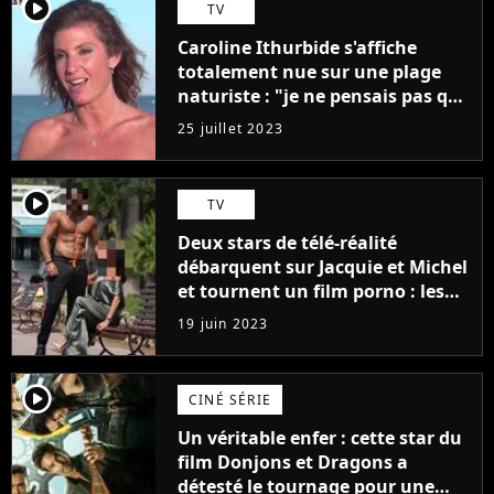
player2
TV
Caroline Ithurbide s'affiche
totalement nue sur une plage
naturiste : "je ne pensais pas que
j'arriverais à le faire..."
25 juillet 2023
player2
TV
Deux stars de télé-réalité
débarquent sur Jacquie et Michel
et tournent un film porno : les
premières images du tournage
19 juin 2023
(exclu)
player2
CINÉ SÉRIE
Un véritable enfer : cette star du
film Donjons et Dragons a
détesté le tournage pour une