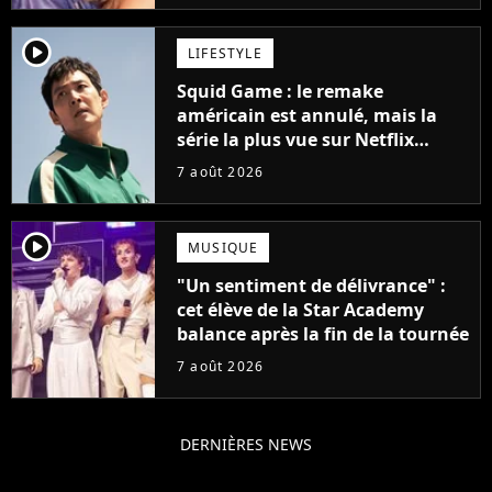
player2
LIFESTYLE
Squid Game : le remake
américain est annulé, mais la
série la plus vue sur Netflix
pourrait avoir une version
7 août 2026
française
player2
MUSIQUE
"Un sentiment de délivrance" :
cet élève de la Star Academy
balance après la fin de la tournée
7 août 2026
DERNIÈRES NEWS