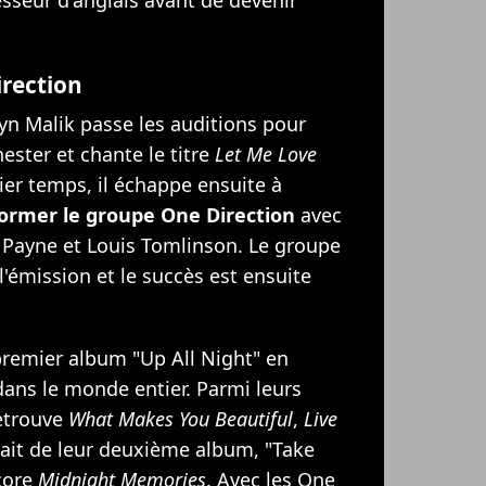
irection
ayn Malik passe les auditions pour
ster et chante le titre
Let Me Love
ier temps, il échappe ensuite à
ormer le groupe One Direction
avec
m Payne et Louis Tomlinson. Le groupe
l'émission et le succès est ensuite
premier album "Up All Night" en
ans le monde entier. Parmi leurs
retrouve
What Makes You Beautiful
,
Live
ait de leur deuxième album, "Take
core
Midnight Memories
. Avec les One