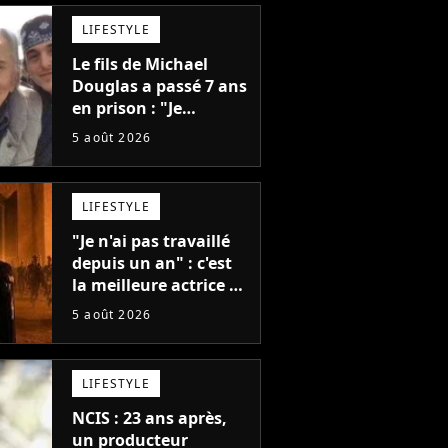
LIFESTYLE
Le fils de Michael
Douglas a passé 7 ans
en prison : "Je
distribuais des joints
5 août 2026
pour mon père"
LIFESTYLE
"Je n'ai pas travaillé
depuis un an" : c'est
la meilleure actrice de
L'Odyssée, mais
5 août 2026
personne ne veut lui
donner de rôle au
cinéma
LIFESTYLE
NCIS : 23 ans après,
un producteur