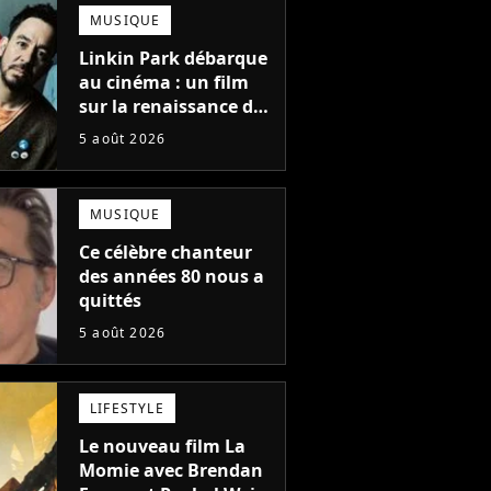
totalement différente
MUSIQUE
Linkin Park débarque
au cinéma : un film
sur la renaissance du
groupe arrive en
5 août 2026
salles
MUSIQUE
Ce célèbre chanteur
des années 80 nous a
quittés
5 août 2026
LIFESTYLE
Le nouveau film La
Momie avec Brendan