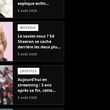
explique enfin
l'origine de l'idée la
5 août 2026
plus culte de la série
(et on ne parle pas du
bateau)
MUSIQUE
Le saviez-vous ? Ed
Sheeran se cache
derrière les deux plus
gros tubes du
5 août 2026
moment !
LIFESTYLE
Aujourd'hui en
streaming : 3 ans
après sa fin, cette
série aux 13 Emmy
5 août 2026
Awards revient avec
une suite...