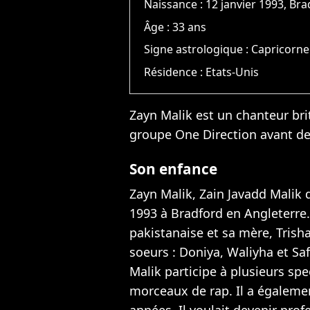
Naissance :
12 janvier 1993, Br
Âge :
33 ans
Signe astrologique :
Capricorne
Résidence :
Etats-Unis
Zayn Malik est un chanteur bri
groupe One Direction avant de 
Son enfance
Zayn Malik, Zain Javadd Malik d
1993 à Bradford en Angleterre. 
pakistanaise et sa mère, Trisha,
soeurs : Doniya, Waliyha et Sa
Malik participe à plusieurs spe
morceaux de rap. Il a égalemen
années. Il voulait devenir prof