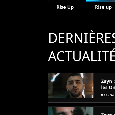
Rise Up
Rise up
DERNIÈRE
ACTUALIT
Zayn 
les On
8 févri