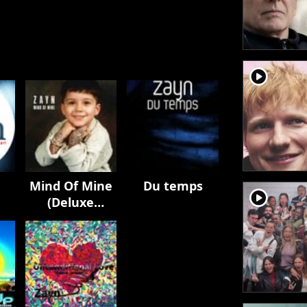
player2
Mind Of Mine
Du temps
player2
(Deluxe
Edition)