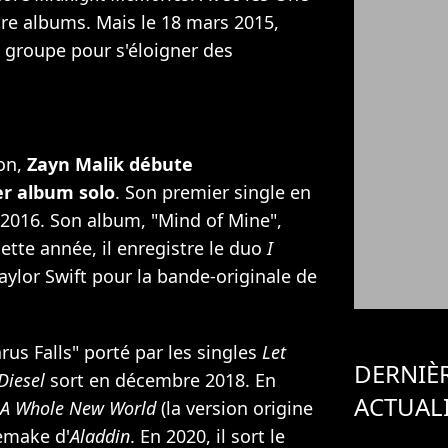
tre albums. Mais le 18 mars 2015,
e groupe pour s'éloigner des
on,
Zayn Malik débute
er album solo
. Son premier single en
r 2016. Son album, "Mind of Mine",
cette année, il enregistre
le duo
I
aylor Swift
pour la bande-originale de
us Falls" porté par les singles
Let
DERNIÈ
Diesel
sort en décembre 2018. En
ACTUAL
A Whole New World
(la version origine
remake d'
Aladdin
. En 2020, il sort le