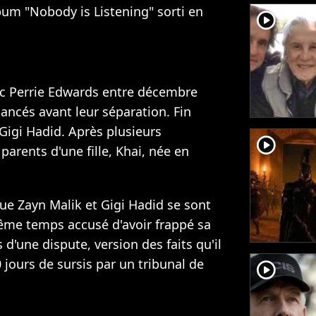
lbum "Nobody is Listening" sorti en
player2
ec Perrie Edwards
entre décembre
fiancés avant leur séparation. Fin
 Gigi Hadid
. Après plusieurs
player2
 parents d'une fille, Khai
, née en
ue Zayn Malik et Gigi Hadid se sont
ême temps accusé d'avoir frappé sa
rs d'une dispute, version des faits qu'il
 jours de sursis
par un tribunal de
player2