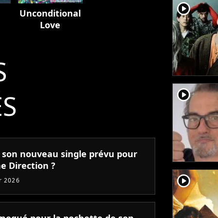
player2
Unconditional
Love
S
player2
ÉS
: son nouveau single prévu pour
e Direction ?
player2
er 2026