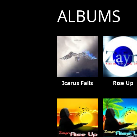
ALBUMS
Icarus Falls
Rise Up