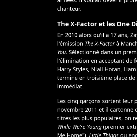
chanteur.
The X-Factor et les One D
En 2010 alors qu'il a 17 ans, Z
l'émission
The X-Factor
à Manche
You
. Sélectionné dans un prem
l'élimination en acceptant de
f
Harry Styles, Niall Horan, Lia
termine en troisième place de 
immédiat.
Les cinq garçons sortent leur 
novembre 2011 et il cartonne d
titres les plus populaires, on 
While We're Young
(premier extr
Me Home"),
Little Things
ou en