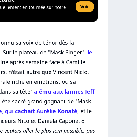
Voir
tuellement en tournée sur notre
connu sa voix de ténor dès la
 Sur le plateau de "Mask Singer",
le
aine après semaine face à Camille
s, n'était autre que Vincent Niclo.
inale riche en émotions, où sa
dans sa tête"
a ému aux larmes Jeff
 a été sacré grand gagnant de "Mask
e, qui cachait Aurélie Konaté
, et le
ceurs Nico et Daniela Capone. «
 voulais aller le plus loin possible, pas