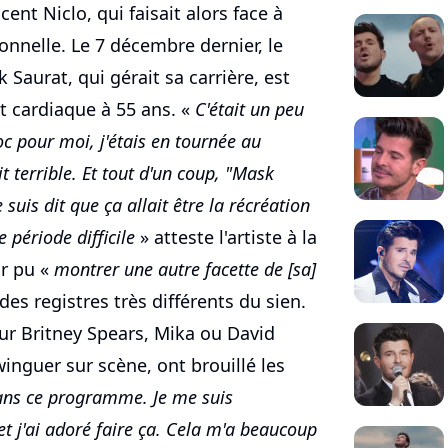
nt Niclo, qui faisait alors face à
nnelle. Le 7 décembre dernier, le
 Saurat, qui gérait sa carrière, est
 cardiaque à 55 ans. «
C'était un peu
c pour moi, j'étais en tournée au
it terrible. Et tout d'un coup, "Mask
suis dit que ça allait être la récréation
 période difficile
» atteste l'artiste à la
ir pu «
montrer une autre facette de [sa]
des registres très différents du sien.
ur Britney Spears, Mika ou David
winguer sur scène, ont brouillé les
ans ce programme. Je me suis
t j'ai adoré faire ça. Cela m'a beaucoup