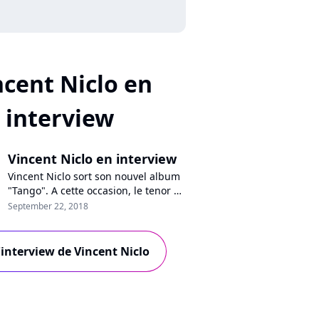
ncent Niclo en
interview
Vincent Niclo en interview
Vincent Niclo sort son nouvel album
"Tango". A cette occasion, le tenor se
confie à Pure Charts sur son image
September 22, 2018
de chanteur romantique, la
notoriété, ses ambitions
internationales, ses multiples projets
l'interview de Vincent Niclo
et ses doutes.