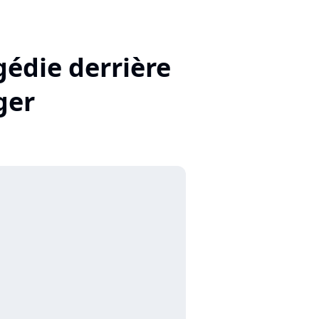
agédie derrière
ger