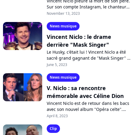
Vincent Niclo pleure la mort de son père.
Sur son compte Instagram, le chanteur
annonce le décès de celui qu'il
November 13, 2023
considérait comme son "modèle" et son...
News musique
Vincent Niclo : le drame
derrière "Mask Singer"
Le Husky, c'était lui ! Vincent Niclo a été
sacré grand gagnant de "Mask Singer" à
l'issue d'une finale intense sur TF1. Le
June 5, 2023
chanteur lyrique, qui s'est...
News musique
V. Niclo : sa rencontre
mémorable avec Céline Dion
Vincent Niclo est de retour dans les bacs
avec son nouvel album "Opéra celte".
Invité de l'émission "Télématin", le
April 8, 2023
chanteur lyrique est revenu sur les...
Clip