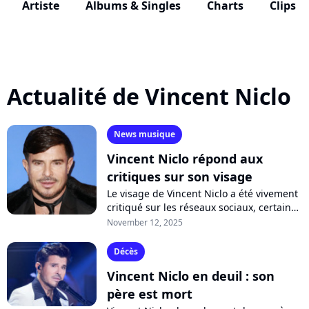
Artiste
Albums & Singles
Charts
Clips
Actualité de Vincent Niclo
News musique
Vincent Niclo répond aux
critiques sur son visage
Le visage de Vincent Niclo a été vivement
critiqué sur les réseaux sociaux, certains
le jugeant méconnaissable et accusant le
November 12, 2025
chanteur d'avoir succombé...
Décès
Vincent Niclo en deuil : son
père est mort