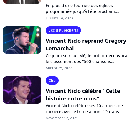
En plus d'une tournée des églises
programmée jusqu'à l'été prochain,
Vincent Niclo s'apprête à sortir son nouvel
January 14, 2023
album. Le ténor y reprendra des
classiques...
Exclu Purecharts
Vincent Niclo reprend Grégory
Lemarchal
Ce jeudi soir sur M6, le public découvrira
le classement des "500 chansons
préférées des Français" durant une
August 25, 2022
soirée d'exception tournée au Dôme de
Paris....
Clip
Vincent Niclo célèbre "Cette
histoire entre nous"
Vincent Niclo célèbre ses 10 années de
carrière avec le triple album "Dix ans
déjà", attendu le 26 novembre. Après
November 12, 2021
avoir proposé une reprise du titre...