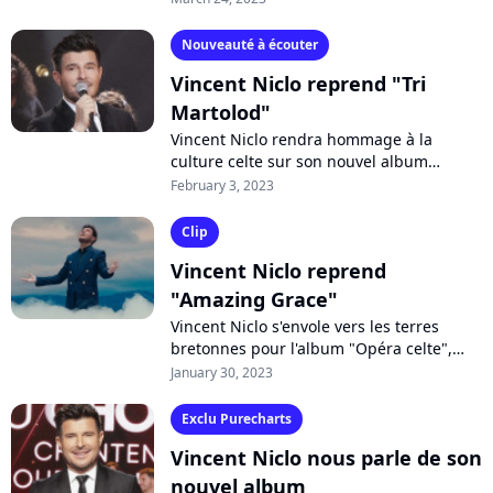
snobé par des émissions comme...
Nouveauté à écouter
Vincent Niclo reprend "Tri
Martolod"
Vincent Niclo rendra hommage à la
culture celte sur son nouvel album
"Opéra celte". En attendant sa reprise de
February 3, 2023
"La tribu de Dana", découvrez celle de...
Clip
Vincent Niclo reprend
"Amazing Grace"
Vincent Niclo s'envole vers les terres
bretonnes pour l'album "Opéra celte",
prévu le 31 mars. Dans ce disque-concept
January 30, 2023
"un peu plus régional", le chanteur...
Exclu Purecharts
Vincent Niclo nous parle de son
nouvel album