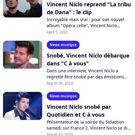
Vincent Niclo reprend "La tribu
de Dana" : le clip
Incroyable mais vrai : pour son nouvel
album "Opéra celte", Vincent Niclo
reprend le tube mythique "La tribu de
April 5, 2023
Dana". Pour l'occasion, le ténor fait...
News musique
Snobé, Vincent Niclo débarque
dans "C à vous"
Dans une interview, Vincent Niclo a
regretté être snobé par des émissions
comme "C à vous", assurant qu'il n'avait
March 30, 2023
"pas la carte". Dans un sketch organisé...
News musique
Vincent Niclo snobé par
Quotidien et C à vous
Présentateur de la soirée du Sidaction
samedi sur France 2, Vincent Niclo se dit
déçu. Le ténor populaire révèle qu'il est
March 24, 2023