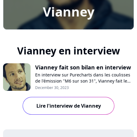
Vianney
Vianney en interview
Vianney fait son bilan en interview
En interview sur Purecharts dans les coulisses
de l'émission "M6 sur son 31", Vianney fait le
bilan de son année 2023, riche de l'album à
December 30, 2023
succès "A 2 à 3', composé de duos et trios, et sa
volonté d'arrêter les tournées. Il se confie sur
ses derniers mois intenses et sur ses projets
Lire l'interview de Vianney
pour 2024.