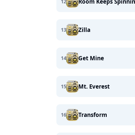
Room Keeps Spinni
12
Zilla
13
Get Mine
14
Mt. Everest
15
Transform
16