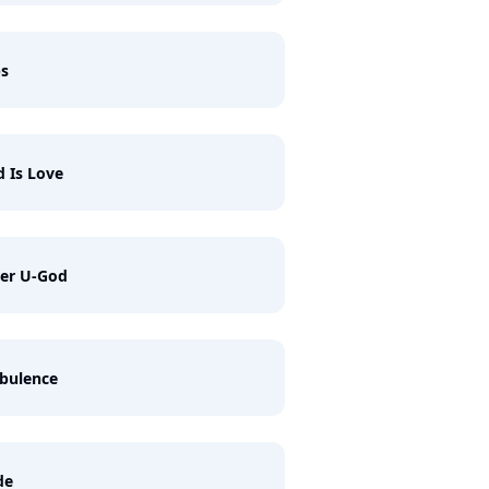
ps
 Is Love
ter U-God
bulence
de