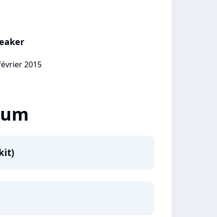
eaker
février 2015
lbum
kit)