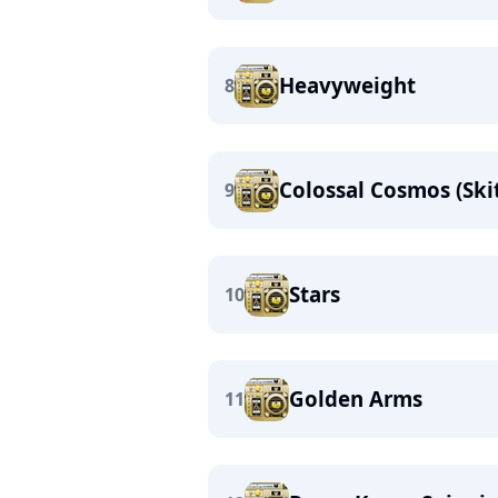
Heavyweight
8
Colossal Cosmos (Ski
9
Stars
10
Golden Arms
11