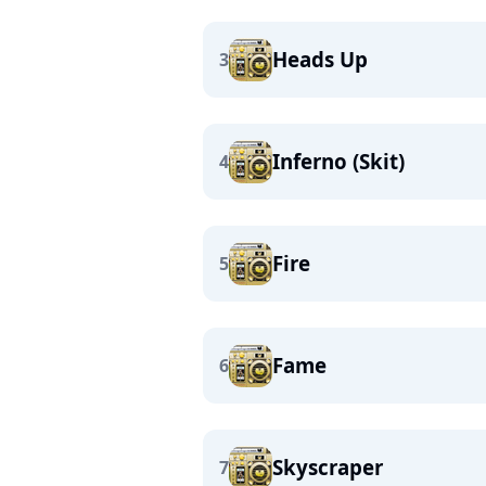
Heads Up
3
Inferno (Skit)
4
Fire
5
Fame
6
Skyscraper
7