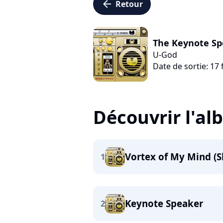
arrow_left
Retour
The Keynote Sp
U-God
Date de sortie: 17 
Découvrir l'a
Vortex of My Mind (S
1
Keynote Speaker
2