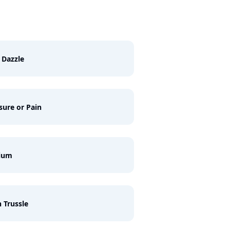
 Dazzle
sure or Pain
ium
n Trussle