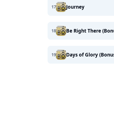
Journey
17
Be Right There (Bon
18
Days of Glory (Bonu
19