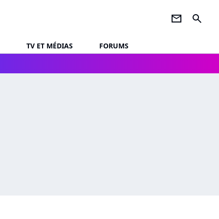
newsletter
search
TV ET MÉDIAS
FORUMS