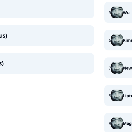
5
Wu-
us)
6
Rims
s)
7
New 
8
Lipt
9
Mag