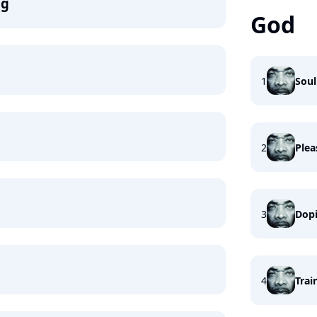
ng
God
1
Soul
2
Plea
3
Dop
4
Trai