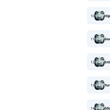
10
Hi
11
God
12
En
13
Tur
14
Gli