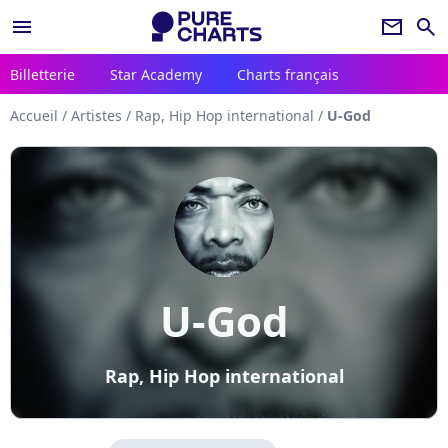
menu
newsletter
search
Billetterie
Star Academy
Charts français
Accueil
/
Artistes
/
Rap, Hip Hop international
/
U-God
U-God
Rap, Hip Hop international