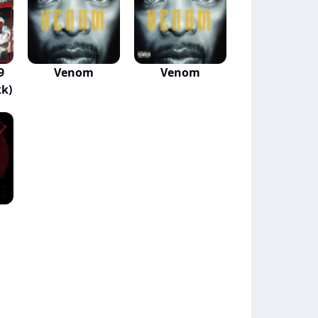
9
Venom
Venom
k)