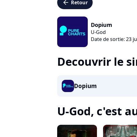
arrow_left
Retour
Dopium
U-God
Date de sortie: 23 j
Decouvrir le s
Dopium
U-God, c'est au