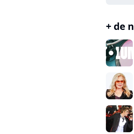
+ de n