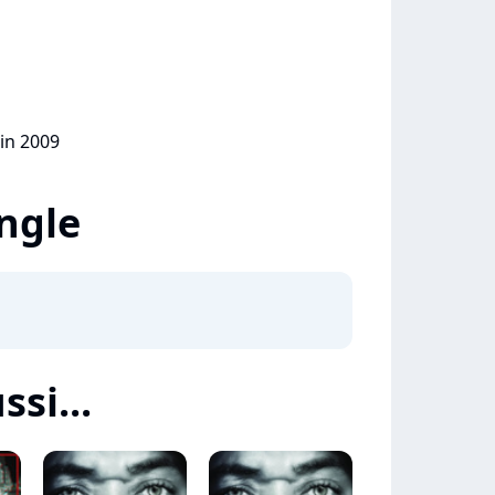
uin 2009
ingle
ssi...