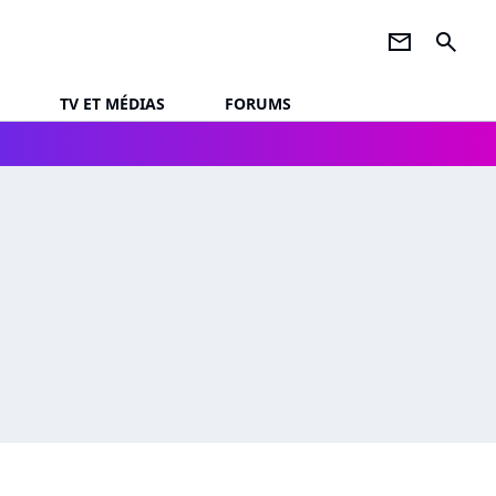
newsletter
search
TV ET MÉDIAS
FORUMS