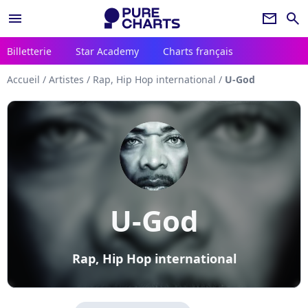
menu
newsletter
search
Billetterie
Star Academy
Charts français
Accueil
/
Artistes
/
Rap, Hip Hop international
/
U-God
U-God
Rap, Hip Hop international