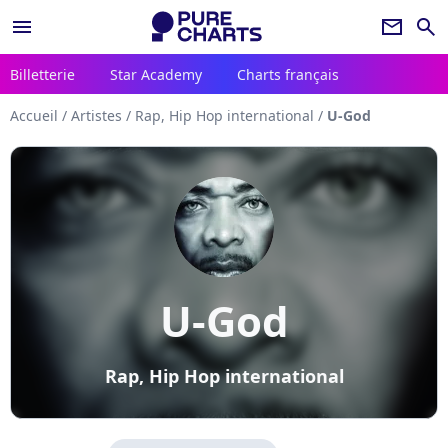
menu
newsletter
search
Billetterie
Star Academy
Charts français
Accueil
/
Artistes
/
Rap, Hip Hop international
/
U-God
U-God
Rap, Hip Hop international