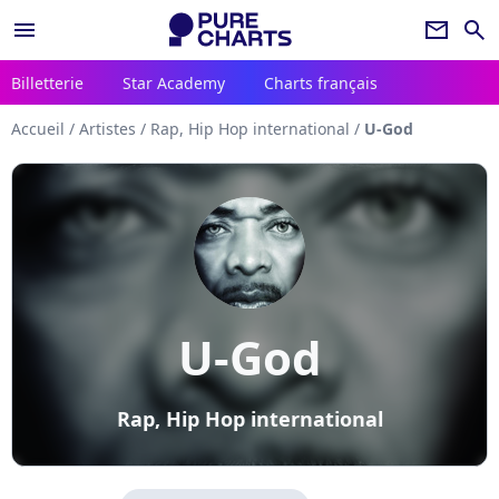
menu
newsletter
search
Billetterie
Star Academy
Charts français
Accueil
/
Artistes
/
Rap, Hip Hop international
/
U-God
U-God
Rap, Hip Hop international