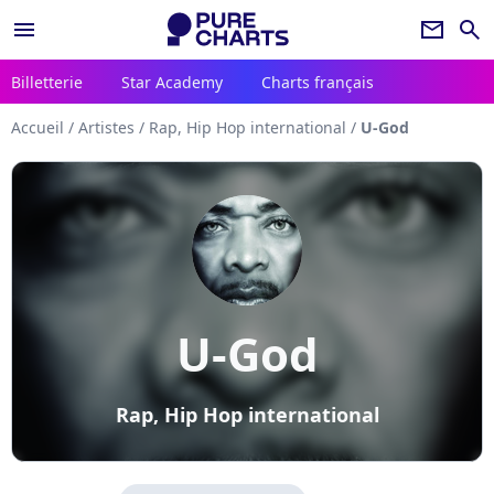
menu
newsletter
search
Billetterie
Star Academy
Charts français
Accueil
/
Artistes
/
Rap, Hip Hop international
/
U-God
U-God
Rap, Hip Hop international