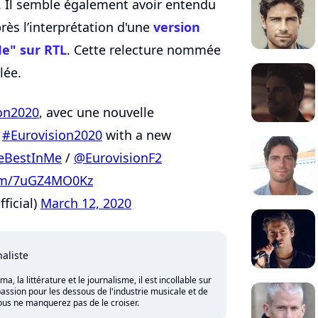
. Il semble également avoir entendu
près l’interprétation d'une
version
Me" sur RTL
. Cette relecture nommée
lée.
on2020
, avec une nouvelle
o
#Eurovision2020
with a new
eBestInMe
/
@EurovisionF2
com/7uGZ4MO0Kz
icial)
March 12, 2020
naliste
 la littérature et le journalisme, il est incollable sur
assion pour les dessous de l'industrie musicale et de
vous ne manquerez pas de le croiser.