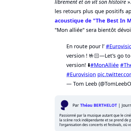
librement et on vit son histoire
»
les retours plus que positifs a
acoustique de "The Best In 
"Mon alliée" sera bientôt dévoi
En route pour l’
#Eurovisi
version ! 🤟🏻—Let's go t
version! ⬇️
#MonAlliée
#Th
#Eurovision
pic.twitter.
— Tom Leeb (@TomLeebOff
Par
Théau BERTHELOT
|
Jour
Passionné par la musique autant que le cinéma,
la scène rock indépendante et se prend de p
l'organisation des concerts et festivals, où 