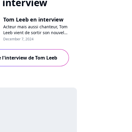
interview
Tom Leeb en interview
Acteur mais aussi chanteur, Tom
Leeb vient de sortir son nouvel
album "Bedrock". Comment son
December 7, 2024
Eurovision difficile a eu un impact
sur ce disque, pourquoi il ne chante
pas en français, son prochain rêve...
e l'interview de Tom Leeb
Il se confie en interview sur
Purecharts !