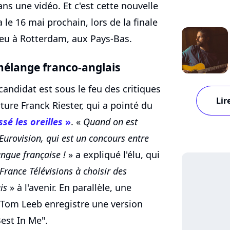
ans une vidéo. Et c'est cette nouvelle
le 16 mai prochain, lors de la finale
lieu à Rotterdam, aux Pays-Bas.
 mélange franco-anglais
andidat est sous le feu des critiques
Lir
lture Franck Riester, qui a pointé du
ssé les oreilles
»
. «
Quand on est
Eurovision, qui est un concours entre
angue française !
» a expliqué l'élu, qui
France Télévisions à choisir des
is
» à l'avenir. En parallèle, une
 Tom Leeb enregistre une version
est In Me".