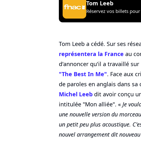
Tom Leeb
Réservez vos billets pour 
Tom Leeb a cédé. Sur ses résea
représentera la France
au con
d'annoncer qu'il a travaillé su
"The Best In Me"
. Face aux c
de paroles en anglais dans sa
Michel Leeb
dit avoir conçu u
intitulée "Mon alliée". «
Je voul
une nouvelle version du morceau 
un petit peu plus acoustique. C'e
nouvel arrangement dit nouveau ti