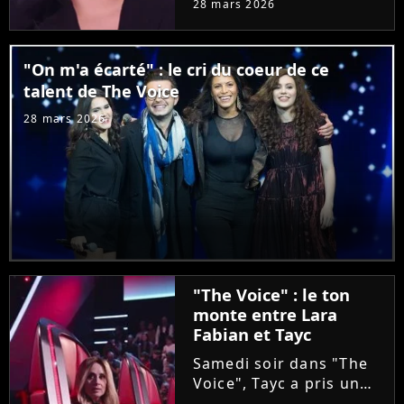
28 mars 2026
Coline va avoir la
surprise de voir
débarquer durant son
"On m'a écarté" : le cri du coeur de ce
audition à l'aveugle sa
talent de The Voice
chanteuse préférée. Un
grand moment...
28 mars 2026
"The Voice" : le ton
monte entre Lara
Fabian et Tayc
Samedi soir dans "The
Voice", Tayc a pris un
malin plaisir à bloquer