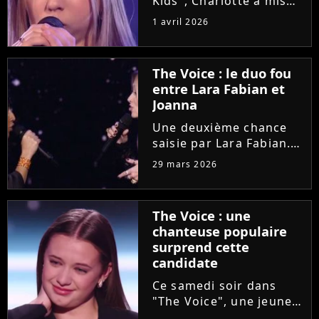
Kids", Charlotte a mis
en lumière son combat
1 avril 2026
contre un cancer
infantile. Alors qu'elle
démarre une tournée
The Voice : le duo fou
avec l'association The
entre Lara Fabian et
Kids Harmony, la
Joanna
chanteuse...
Une deuxième chance
saisie par Lara Fabian.
Hier soir dans "The
29 mars 2026
Voice", l'audition de
Joanna, ancienne demi-
finaliste de la "Star
The Voice : une
Academy", a bouleversé
chanteuse populaire
la coach. Elle n'a pas
surprend cette
résisté...
candidate
Ce samedi soir dans
"The Voice", une jeune
candidate prénommée