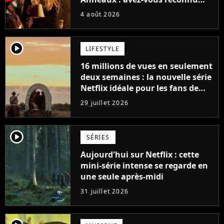
cette légende du cinéma dans la
4 août 2026
saga ?
player2
LIFESTYLE
16 millions de vues en seulement
deux semaines : la nouvelle série
Netflix idéale pour les fans de
Yellowstone
29 juillet 2026
player2
SÉRIES
Aujourd'hui sur Netflix : cette
mini-série intense se regarde en
une seule après-midi
31 juillet 2026