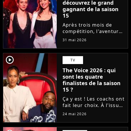
découvrez le grand
gagnant de la saison
15
Après trois mois de
compétition, l'aventure
The Voice 2026 a pris
31 mai 2026
fin. En direct sur TF1,
qui de Lady O, Hugo,
Tessa B. et CJM'S s'est
player2
TV
imposé sur la finish line
The Voice 2026 : qui
grâce aux votes du...
sont les quatre
finalistes de la saison
15 ?
Ça y est ! Les coachs ont
fait leur choix. À l'issue
d'une demi-finale
24 mai 2026
rythmée par des duos
exceptionnels et des