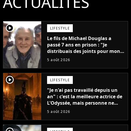
ACTUALITÉS
player2
LIFESTYLE
Le fils de Michael Douglas a
passé 7 ans en prison : "Je
distribuais des joints pour mon
père"
5 août 2026
player2
LIFESTYLE
"Je n'ai pas travaillé depuis un
an" : c'est la meilleure actrice de
L'Odyssée, mais personne ne
veut lui donner de rôle au
5 août 2026
cinéma