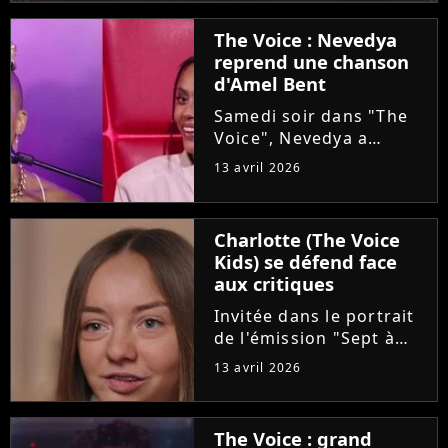
The Voice : Nevedya
reprend une chanson
d'Amel Bent
Samedi soir dans "The
Voice", Nevedya a
proposé une version
13 avril 2026
piano-voix du titre
"Pourquoi tu restes"
d'Amel Bent. Un
Charlotte (The Voice
moment chargé en
Kids) se défend face
émotion qui n'a
aux critiques
néanmoins pas fait se
retourner...
Invitée dans le portrait
de l'émission "Sept à
Huit", Charlotte est
13 avril 2026
revenue sur son cancer
diagnostiqué à l'âge de
8 ans. La maladie et les
The Voice : grand
opérations de la