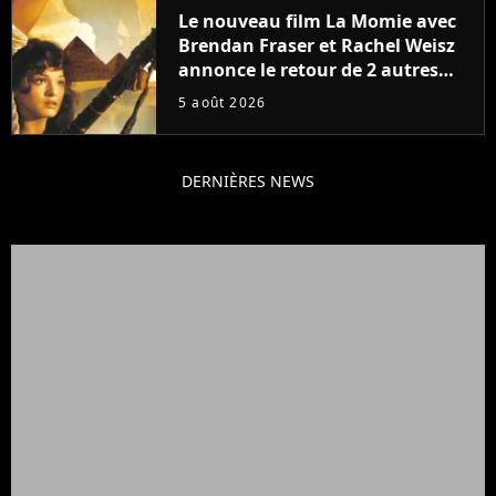
Le nouveau film La Momie avec
Brendan Fraser et Rachel Weisz
annonce le retour de 2 autres
personnages emblématiques de
5 août 2026
la saga
DERNIÈRES NEWS