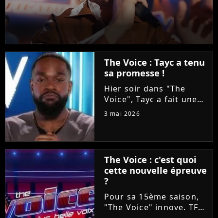
The Voice : Tayc a tenu
sa promesse !
Hier soir dans "The
Voice", Tayc a fait une
proposition en or à
3 mai 2026
Tessa B et Mounir lors
des Battles : les laisser
enregistrer un duo sur
son nouvel album
The Voice : c'est quoi
"Joÿa". Et le chanteur a
cette nouvelle épreuve
tenu...
?
Pour sa 15ème saison,
"The Voice" innove. TF1
va proposer ce soir aux