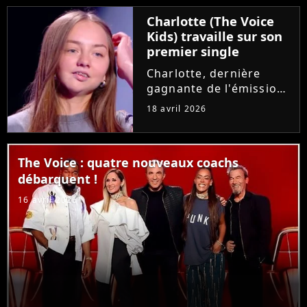
emblématique des deux
Charlotte (The Voice
premières saisons, le
Kids) travaille sur son
rockeur avait
premier single
pourtant...
Charlotte, dernière
gagnante de l'émission
"The Voice Kids",
18 avril 2026
prépare son tout
premier single. En
interview, la chanteuse
The Voice : quatre nouveaux coachs
de 15 ans donne plus de
débarquent !
détails sur ce projet
écrit et composé...
16 avril 2026