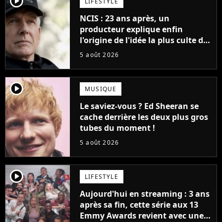
player2
LIFESTYLE
NCIS : 23 ans après, un
producteur explique enfin
l'origine de l'idée la plus culte de
la série (et on ne parle pas du
5 août 2026
bateau)
player2
MUSIQUE
Le saviez-vous ? Ed Sheeran se
cache derrière les deux plus gros
tubes du moment !
5 août 2026
player2
LIFESTYLE
Aujourd'hui en streaming : 3 ans
après sa fin, cette série aux 13
Emmy Awards revient avec une