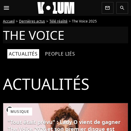
menu
newsletter
search
Accueil
Dernières actus
Télé réalité
The Voice 2025
THE VOICE
ACTUALITÉS
PEOPLE LIÉS
ACTUALITÉS
player2
MUSIQUE
"Tout était prévu" : Lady O vient de gagner
The Voice 2026 et son premier disque est