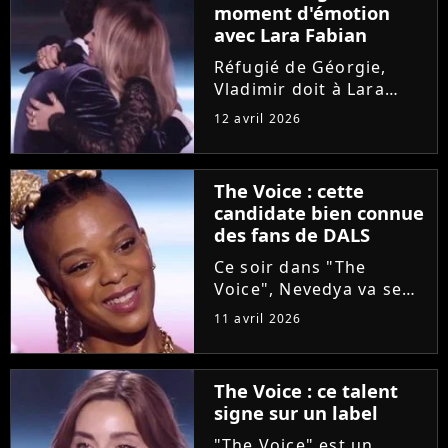
moment d'émotion
dernière gagnante de
avec Lara Fabian
"The...
Réfugié de Géorgie,
Vladimir doit à Lara
Fabian son
12 avril 2026
apprentissage du
français et sa vocation
de chanteur. Sur le
The Voice : cette
plateau de "The Voice"
candidate bien connue
hier soir, le candidat a
des fans de DALS
réalisé son rêve :...
Ce soir dans "The
Voice", Nevedya va se
confronter aux coachs
11 avril 2026
durant les auditions à
l'aveugle. La chanteuse
n'est pas une parfaite
The Voice : ce talent
inconnue pour les fans
signe sur un label
de "Danse avec les
stars",...
"The Voice" est un