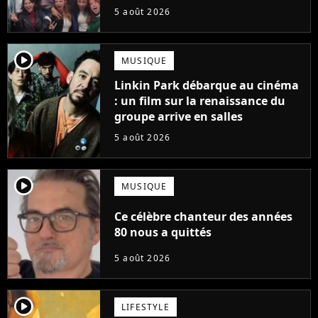
suite... totalement différente
5 août 2026
player2
MUSIQUE
Linkin Park débarque au cinéma
: un film sur la renaissance du
groupe arrive en salles
5 août 2026
player2
MUSIQUE
Ce célèbre chanteur des années
80 nous a quittés
5 août 2026
player2
LIFESTYLE