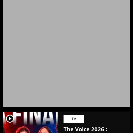
player2
TV
The Voice 2026 :