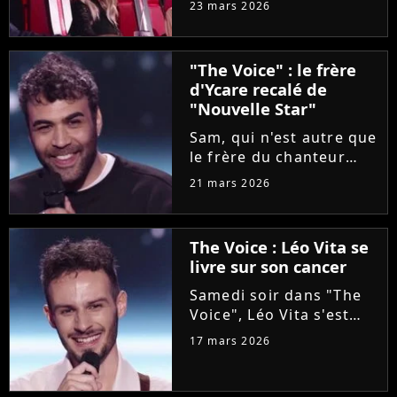
23 mars 2026
Lara Fabian, intéressée
par une artiste d'origine
italienne, tout comme
"The Voice" : le frère
elle. Agacée, la
d'Ycare recalé de
chanteuse a réglé ses...
"Nouvelle Star"
Sam, qui n'est autre que
le frère du chanteur
Ycare, a rejoint
21 mars 2026
l'aventure "The Voice"
grâce à Florent Pagny
lors de la deuxième
The Voice : Léo Vita se
soirée des auditions à
livre sur son cancer
l'aveugle. Une revanche
pour...
Samedi soir dans "The
Voice", Léo Vita s'est
présenté aux auditions
17 mars 2026
à l'aveugle. Avec son
interprétation du titre
"Animaux fragiles" de