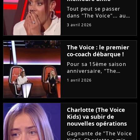
Tout peut se passer
dans "The Voice"... au
grand dam d'Amel Bent
3 avril 2026
! Samedi soir, la
chanteuse ne va pas
reconnaître la voix de
The Voice : le premier
sa meilleure amie, qui
co-coach débarque !
est pourtant sa
choriste. Regardez...
Pour sa 15ème saison
anniversaire, "The
Voice" met les petits
1 avril 2026
plats dans les grands.
Ce samedi, le plateau
accueillera un coach
supplémentaire pour ce
Charlotte (The Voice
qui est annoncé comme
Kids) va subir de
"une première...
nouvelles opérations
Gagnante de "The Voice