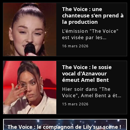
Ycare et Zaz, le jeune
The Voice : une
talent de 25 ans a su...
chanteuse s'en prend à
la production
L'émission "The Voice"
est visée par les
critiques de la
16 mars 2026
chanteuse Mathilda, qui
dénonce l'utilisation
d'une de ses versions
The Voice : le sosie
de "Carmen" lors d'une
vocal d'Aznavour
audition à l'aveugle
émeut Amel Bent
sans avoir...
Hier soir dans "The
Voice", Amel Bent a été
émue aux larmes en
15 mars 2026
voyant Titiano
reprendre du Charles
Aznavour. Et pour
The Voice : le compagnon de Lily sur scène !
cause, le candidat