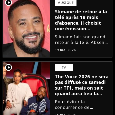
moments forts, Amel
player2
MUSIQUE
Bent, Tayc, Lara Fabian
Slimane de retour à la
et Florent Pagny ont
télé après 18 mois
désigné...
d'absence, il choisit
une émission
symbolique
Slimane fait son grand
retour à la télé. Absent
des écrans et des ondes
19 mai 2026
depuis 18 mois en
raison des accusations
portées contre lui, le
player2
TV
chanteur a choisi une
The Voice 2026 ne sera
émission hautement
pas diffusé ce samedi
symbolique...
sur TF1, mais on sait
quand aura lieu la
grande finale
Pour éviter la
concurrence de
l'Eurovision sur France
15 mai 2026