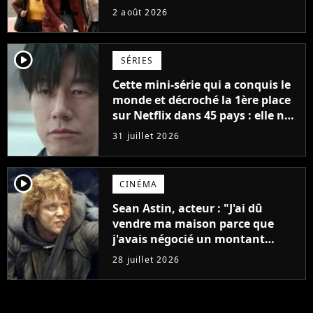
France
2 août 2026
player2
SÉRIES
Cette mini-série qui a conquis le
monde et décroché la 1ère place
sur Netflix dans 45 pays : elle ne
compte que 10 épisodes et c'est
31 juillet 2026
un phénomène mondial
player2
CINÉMA
Sean Astin, acteur : "J'ai dû
vendre ma maison parce que
j'avais négocié un montant
beaucoup trop bas pour Le
28 juillet 2026
Seigneur des anneaux"