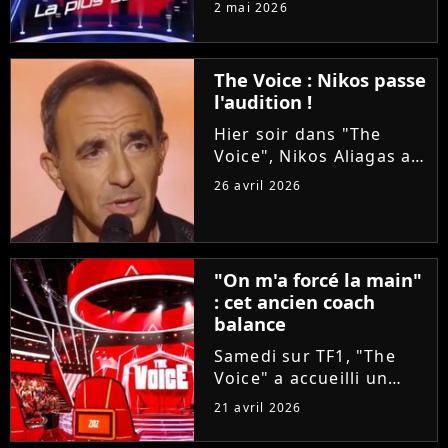
2 mai 2026
téléspectateurs
d'assister à deux
épreuves en une : les
The Voice : Nikos passe
Qualifications et les
l'audition !
Battles. On vous
explique tout !
Hier soir dans "The
Voice", Nikos Aliagas a
réservé une surprise de
26 avril 2026
taille aux coachs en se
glissant dans la peau
d'un candidat. A-t-il
réussi à convaincre Lara
"On m'a forcé la main"
Fabian, Florent Pagny,...
: cet ancien coach
balance
Samedi sur TF1, "The
Voice" a accueilli un
invité exceptionnel pour
21 avril 2026
épauler Lara Fabian :
Louis Bertignac ! Coach