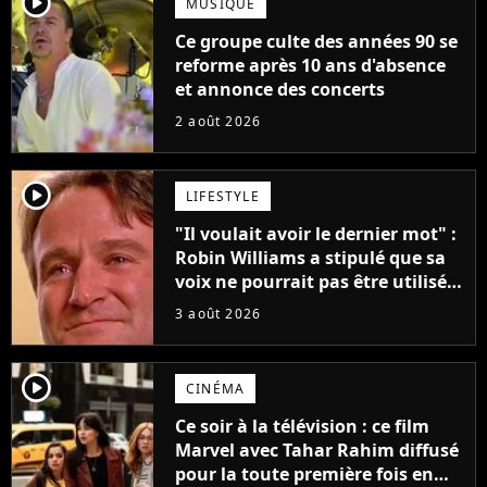
player2
MUSIQUE
Ce groupe culte des années 90 se
reforme après 10 ans d'absence
et annonce des concerts
2 août 2026
player2
LIFESTYLE
"Il voulait avoir le dernier mot" :
Robin Williams a stipulé que sa
voix ne pourrait pas être utilisée
avant 2039, pourtant Disney
3 août 2026
possède des enregistrements
inédits
player2
CINÉMA
Ce soir à la télévision : ce film
Marvel avec Tahar Rahim diffusé
pour la toute première fois en