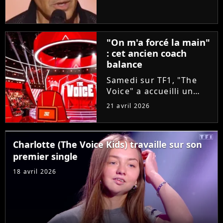
taille aux coachs en se
glissant dans la peau
d'un candidat. A-t-il
réussi à convaincre Lara
"On m'a forcé la main"
Fabian, Florent Pagny,...
: cet ancien coach
balance
Samedi sur TF1, "The
Voice" a accueilli un
invité exceptionnel pour
21 avril 2026
épauler Lara Fabian :
Louis Bertignac ! Coach
emblématique des deux
Charlotte (The Voice Kids) travaille sur son
premières saisons, le
premier single
rockeur avait
pourtant...
18 avril 2026