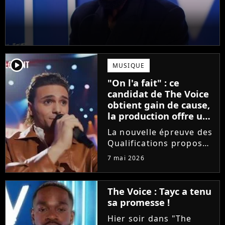
player2
MUSIQUE
"On l'a fait" : ce
candidat de The Voice
obtient gain de cause,
la production offre une
compensation à tous
La nouvelle épreuve des
les talents
Qualifications proposée
dans The Voice est loin
7 mai 2026
de faire l'unanimité.
Furieux d'avoir vu sa
prestation être
The Voice : Tayc a tenu
raccourcie au montage,
sa promesse !
Yanis Si Ah est monté
Hier soir dans "The
au...