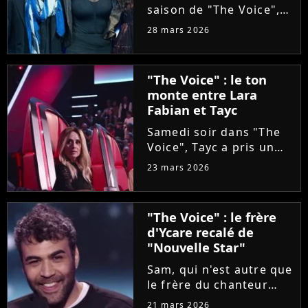
saison de "The Voice",
Olympe se livre à coeur
28 mars 2026
ouvert. Sur Instagram,
le chanteur révèle que
sa carrière a été
"The Voice" : le ton
sabotée par une
monte entre Lara
personne malveillante
Fabian et Tayc
qui a...
Samedi soir dans "The
Voice", Tayc a pris un
malin plaisir à bloquer
23 mars 2026
Lara Fabian, intéressée
par une artiste d'origine
italienne, tout comme
"The Voice" : le frère
elle. Agacée, la
d'Ycare recalé de
chanteuse a réglé ses...
"Nouvelle Star"
Sam, qui n'est autre que
le frère du chanteur
Ycare, a rejoint
21 mars 2026