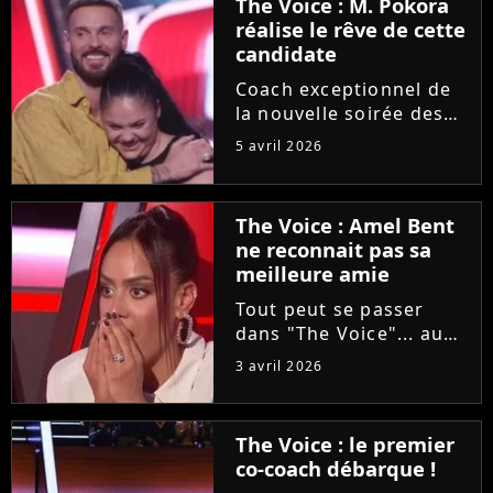
The Voice : M. Pokora
réalise le rêve de cette
candidate
Coach exceptionnel de
la nouvelle soirée des
auditions à l'aveugle de
5 avril 2026
"The Voice", M. Pokora
a accepté de partager
un moment privilégié
The Voice : Amel Bent
avec une candidate
ne reconnait pas sa
"fan" depuis sa plus
meilleure amie
tendre...
Tout peut se passer
dans "The Voice"... au
grand dam d'Amel Bent
3 avril 2026
! Samedi soir, la
chanteuse ne va pas
reconnaître la voix de
The Voice : le premier
sa meilleure amie, qui
co-coach débarque !
est pourtant sa