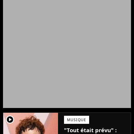
player2
MUSIQUE
"Tout était prévu" :