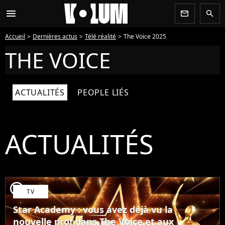
menu
newsletter
search
Accueil
Dernières actus
Télé réalité
The Voice 2025
THE VOICE
ACTUALITÉS
PEOPLE LIÉS
ACTUALITÉS
player2
TV
Star Academy : vous avez déjà vu la
nouvelle prof dans The Voice et aux