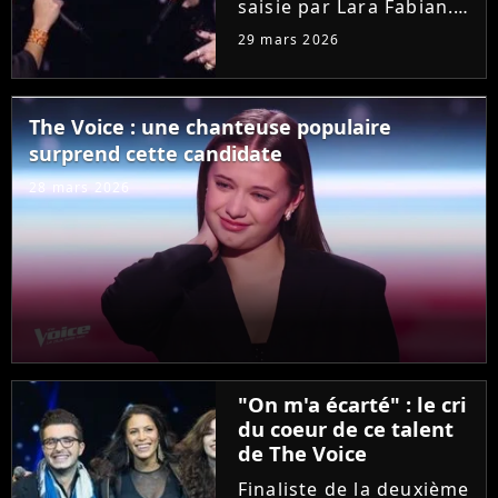
saisie par Lara Fabian.
Hier soir dans "The
29 mars 2026
Voice", l'audition de
Joanna, ancienne demi-
finaliste de la "Star
The Voice : une chanteuse populaire
Academy", a bouleversé
surprend cette candidate
la coach. Elle n'a pas
résisté...
28 mars 2026
"On m'a écarté" : le cri
du coeur de ce talent
de The Voice
Finaliste de la deuxième