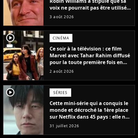
Robin Williams a stipulé que sa
voix ne pourrait pas être utilisée
avant 2039, pourtant Disney
3 août 2026
possède des enregistrements
inédits
player2
CINÉMA
Ce soir à la télévision : ce film
Marvel avec Tahar Rahim diffusé
pour la toute première fois en
France
2 août 2026
player2
SÉRIES
Cette mini-série qui a conquis le
monde et décroché la 1ère place
sur Netflix dans 45 pays : elle ne
compte que 10 épisodes et c'est
31 juillet 2026
un phénomène mondial