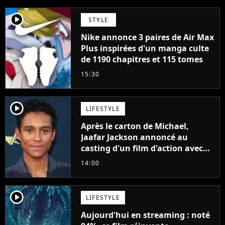
player2
STYLE
Nike annonce 3 paires de Air Max
Plus inspirées d'un manga culte
de 1190 chapitres et 115 tomes
15:30
player2
LIFESTYLE
Après le carton de Michael,
Jaafar Jackson annoncé au
casting d'un film d'action avec
Will Smith
14:00
player2
LIFESTYLE
Aujourd'hui en streaming : noté