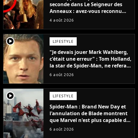
seconde dans Le Seigneur des
Anneaux : avez-vous reconnu
cette légende du cinéma dans la
4 août 2026
saga ?
player2
LIFESTYLE
"Je devais jouer Mark Wahlberg,
c'était une erreur" : Tom Holland,
la star de Spider-Man, ne referait
pas ce blockbuster
6 août 2026
player2
LIFESTYLE
Spider-Man : Brand New Day et
l'annulation de Blade montrent
que Marvel n'est plus capable de
faire quoi que ce soit de simple
6 août 2026