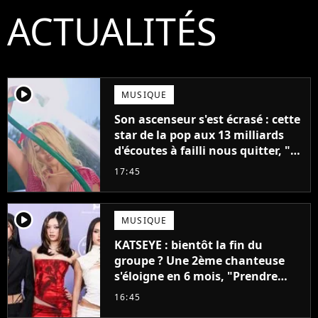
ACTUALITÉS
player2
MUSIQUE
Son ascenseur s'est écrasé : cette
star de la pop aux 13 milliards
d'écoutes à failli nous quitter, "Je
pensais ne plus jamais chanter"
17:45
player2
MUSIQUE
KATSEYE : bientôt la fin du
groupe ? Une 2ème chanteuse
s'éloigne en 6 mois, "Prendre
cette décision n’a pas été facile"
16:45