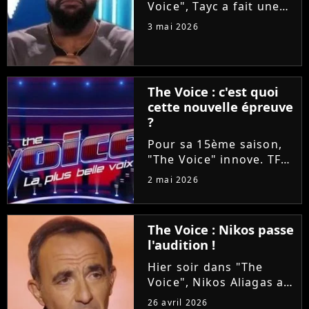
Voice", Tayc a fait une
proposition en or à
3 mai 2026
Tessa B et Mounir lors
des Battles : les laisser
enregistrer un duo sur
son nouvel album
The Voice : c'est quoi
"Joÿa". Et le chanteur a
cette nouvelle épreuve
tenu...
?
Pour sa 15ème saison,
"The Voice" innove. TF1
va proposer ce soir aux
2 mai 2026
téléspectateurs
d'assister à deux
épreuves en une : les
The Voice : Nikos passe
Qualifications et les
l'audition !
Battles. On vous
explique tout !
Hier soir dans "The
Voice", Nikos Aliagas a
réservé une surprise de
26 avril 2026