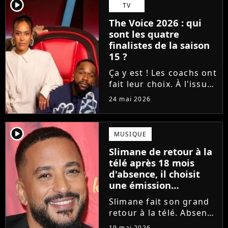
Tessa B. et CJM'S s'est
player2
TV
imposé sur la finish line
The Voice 2026 : qui
grâce aux votes du...
sont les quatre
finalistes de la saison
15 ?
Ça y est ! Les coachs ont
fait leur choix. À l'issue
d'une demi-finale
24 mai 2026
rythmée par des duos
exceptionnels et des
moments forts, Amel
player2
MUSIQUE
Bent, Tayc, Lara Fabian
Slimane de retour à la
et Florent Pagny ont
télé après 18 mois
désigné...
d'absence, il choisit
une émission
symbolique
Slimane fait son grand
retour à la télé. Absent
des écrans et des ondes
19 mai 2026