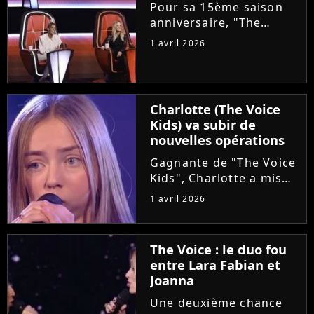
choriste. Regardez...
Pour sa 15ème saison
anniversaire, "The
Voice" met les petits
1 avril 2026
plats dans les grands.
Ce samedi, le plateau
accueillera un coach
supplémentaire pour ce
Charlotte (The Voice
qui est annoncé comme
Kids) va subir de
"une première...
nouvelles opérations
Gagnante de "The Voice
Kids", Charlotte a mis
en lumière son combat
1 avril 2026
contre un cancer
infantile. Alors qu'elle
démarre une tournée
The Voice : le duo fou
avec l'association The
entre Lara Fabian et
Kids Harmony, la
Joanna
chanteuse...
Une deuxième chance