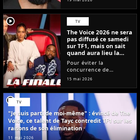
depuis 18 mois en
raison des accusations
portées contre lui, le
player2
TV
chanteur a choisi une
The Voice 2026 ne sera
émission hautement
pas diffusé ce samedi
symbolique...
sur TF1, mais on sait
quand aura lieu la
grande finale
Pour éviter la
concurrence de
l'Eurovision sur France
15 mai 2026
2, TF1 bouscule sa grille
des programmes. Le
prochain épisode de
player2
TV
The Voice, consacré aux
Performances, est
"Je suis parti de moi-même" : évincé de The
avancé d'un jour. La...
Voice, ce talent de Tayc contredit TF1 sur les
raisons de son élimination
11 mai 2026