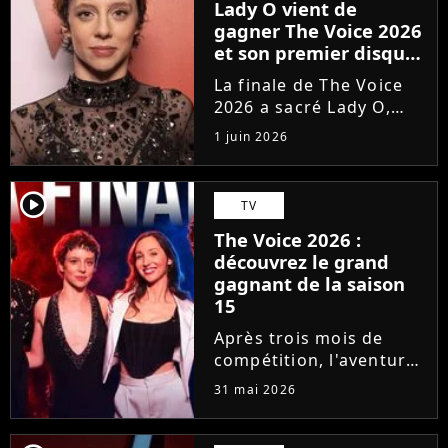
Lady O vient de
gagner The Voice 2026
et son premier disque
est déjà disponible
La finale de The Voice
2026 a sacré Lady O,
talent de Florent Pagny
1 juin 2026
qui s'est imposée dans
le coeur du public grâce
à son timbre envoûtant.
player2
TV
À seulement 18 ans, la
The Voice 2026 :
jeune artiste suisse...
découvrez le grand
gagnant de la saison
15
Après trois mois de
compétition, l'aventure
The Voice 2026 a pris
31 mai 2026
fin. En direct sur TF1,
qui de Lady O, Hugo,