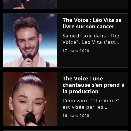
l'aventure "The Voice"
grâce à Florent Pagny
lors de la deuxième
The Voice : Léo Vita se
soirée des auditions à
livre sur son cancer
l'aveugle. Une revanche
pour...
Samedi soir dans "The
Voice", Léo Vita s'est
présenté aux auditions
17 mars 2026
à l'aveugle. Avec son
interprétation du titre
"Animaux fragiles" de
Ycare et Zaz, le jeune
The Voice : une
talent de 25 ans a su...
chanteuse s'en prend à
la production
L'émission "The Voice"
est visée par les
critiques de la
16 mars 2026
chanteuse Mathilda, qui
dénonce l'utilisation