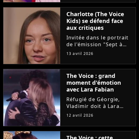
"Pourquoi tu restes"
d'Amel Bent. Un
Charlotte (The Voice
moment chargé en
Kids) se défend face
émotion qui n'a
aux critiques
néanmoins pas fait se
retourner...
Invitée dans le portrait
de l'émission "Sept à
Huit", Charlotte est
13 avril 2026
revenue sur son cancer
diagnostiqué à l'âge de
8 ans. La maladie et les
The Voice : grand
opérations de la
moment d'émotion
dernière gagnante de
avec Lara Fabian
"The...
Réfugié de Géorgie,
Vladimir doit à Lara
Fabian son
12 avril 2026
apprentissage du
français et sa vocation
de chanteur. Sur le
The Voice : cette