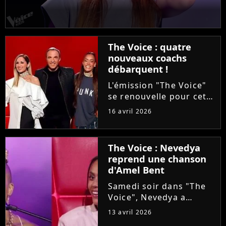
The Voice : quatre
nouveaux coachs
débarquent !
L'émission "The Voice"
se renouvelle pour cette
saison 15. Alors que les
16 avril 2026
auditions à l'aveugle
arrivent à leur terme, la
production ajoute une
The Voice : Nevedya
étape avant les Battles :
reprend une chanson
les Qualifications....
d'Amel Bent
Samedi soir dans "The
Voice", Nevedya a
proposé une version
13 avril 2026
piano-voix du titre