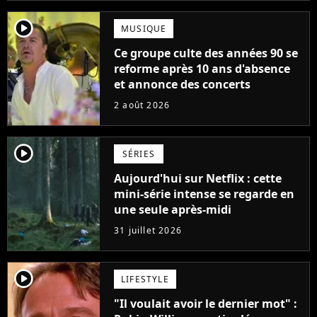
player2
MUSIQUE
Ce groupe culte des années 90 se
reforme après 10 ans d'absence
et annonce des concerts
2 août 2026
player2
SÉRIES
Aujourd'hui sur Netflix : cette
mini-série intense se regarde en
une seule après-midi
31 juillet 2026
player2
LIFESTYLE
"Il voulait avoir le dernier mot" :