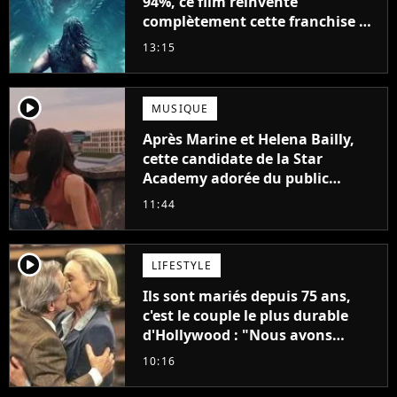
94%, ce film réinvente
complètement cette franchise de
science-fiction vieille de 40 ans
13:15
player2
MUSIQUE
Après Marine et Helena Bailly,
cette candidate de la Star
Academy adorée du public
annonce son premier album,
11:44
"C'est tellement puissant"
player2
LIFESTYLE
Ils sont mariés depuis 75 ans,
c'est le couple le plus durable
d'Hollywood : "Nous avons
avancé jour après jour, et les
10:16
jours se sont transformés en
décennies"